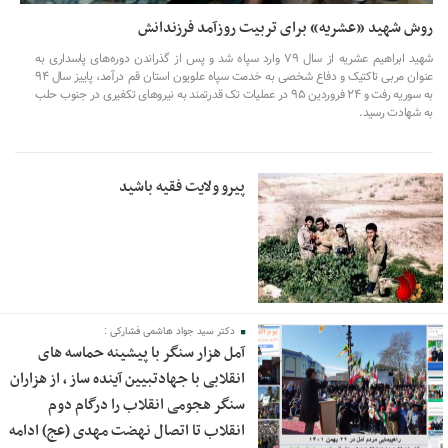
روش شهید «عشریه» برای تربیت روزآمد فرزندانش
شهید ابراهیم عشریه از سال ۷۹ وارد سپاه شد و پس از گذراندن دوره‌های پاسداری به
عنوان مربی تاکتیک و دفاع شخصی به خدمت سپاه علویون استان قم درآمد، پاییز سال ۹۴
به سوریه رفت و ۲۴ فروردین ۹۵ در عملیات تک قدرتمند به نیرو‌های تکفیری در جنوب حلب
به شهادت رسید.
پیرو ولایت فقیه باشید
دکتر سید جواد هاشمی فشارکی :
آمل هزار سنگر با پیشینه حماسه های
انقلابی با جهادتبیین آینده ساز ، از هزاران
سنگر هجومی انقلاب را درگام دوم
انقلاب تا اتصال نهضت مهدی (عج) ادامه