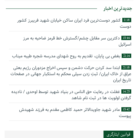
جدیدترین اخبار
کشور دوست‌ترین فرد ایران ساکن خیابان شهید فریبرز کشور
8:16
دوست
دکترین سر مقابل چشم/گسترش خط قرمز ضاحیه به مرز
15:44
اسرائیل
بغض بی پایان، تقدیم به روح شهدای مدرسه شجره طیبه میناب
21:14
ابتدا سد کردن حرکت دشمن و سپس اخراج مزدوران رژیم بعثی
21:16
عراق از خاک ایران/ ثبتِ زدن سیلی محکم به استکبار جهانی در صفحات
تاریخ ایران
غفلت در رعایت حق الناس در بنیاد شهید توسط اوحدی / نادیده
14:25
گرفتن اولویت ها در ثبت نام شاهد
مادر شهید جاویدالاثر حمید کاظمی مقدم به فرزند شهیدش
15:42
پیوست
گوشه‌ای از زندگینامه شهید سید حسام‌الدین هاشمی
14:59
قوانین ایثارگری