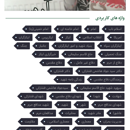
پناه تنهایی در روزهای تبعید
امروز میخواهم از تنها یادگارت برایت بگویم هر چند میدانم که تو او را
واژه های کاربردی
میبینی و از دلتنگی هایش آگاهی…
اسلام ناب
امام
امام خامنه ای
امام خمینی(ره)
امریکا
انقلاب اسلامی
ایثار
ایثارپرس
ایثارگران
ایثارگران سپاه
بنیاد شهید و امور ایثارگران
جانباز
جنگ
جنگ تحمیلی
حاج قاسم سلیمانی
خبرگزاری ایثار
دفاع از حرم
دفاع غیر عامل ،
دفاع مقدس
دکتر سید جواد هاشمی فشارکی
دکتر فشارکی
رزمندگان دفاع مقدس
زندگی نامه شهید
سپهپد شهید حاج قاسم سلیمانی
سیدجواد هاشمی فشارکی
شهادت
شهدا
شهدای دفاع مقدس
شهدای فشارکی
شهدای مدافع حرم
شهر
شهید
شهید مدافع حرم
عاشورا
مادر شهید
مخابرات
مدافعان حرم
مدیریت بحران
معماری
معماری اسلامی ،
مقاومت