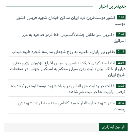
جدیدترین اخبار
کشور دوست‌ترین فرد ایران ساکن خیابان شهید فریبرز کشور
8:16
دوست
دکترین سر مقابل چشم/گسترش خط قرمز ضاحیه به مرز
15:44
اسرائیل
بغض بی پایان، تقدیم به روح شهدای مدرسه شجره طیبه میناب
21:14
ابتدا سد کردن حرکت دشمن و سپس اخراج مزدوران رژیم بعثی
21:16
عراق از خاک ایران/ ثبتِ زدن سیلی محکم به استکبار جهانی در صفحات
تاریخ ایران
غفلت در رعایت حق الناس در بنیاد شهید توسط اوحدی / نادیده
14:25
گرفتن اولویت ها در ثبت نام شاهد
مادر شهید جاویدالاثر حمید کاظمی مقدم به فرزند شهیدش
15:42
پیوست
گوشه‌ای از زندگینامه شهید سید حسام‌الدین هاشمی
14:59
قوانین ایثارگری
بیانیه سپاه پاسداران انقلاب اسلامی به مناسبت چهل‌ودومین
16:17