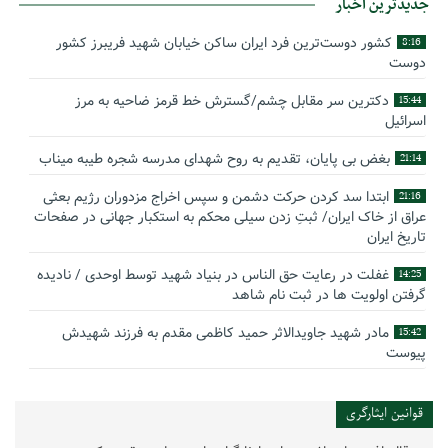
جدیدترین اخبار
کشور دوست‌ترین فرد ایران ساکن خیابان شهید فریبرز کشور
8:16
دوست
دکترین سر مقابل چشم/گسترش خط قرمز ضاحیه به مرز
15:44
اسرائیل
بغض بی پایان، تقدیم به روح شهدای مدرسه شجره طیبه میناب
21:14
ابتدا سد کردن حرکت دشمن و سپس اخراج مزدوران رژیم بعثی
21:16
عراق از خاک ایران/ ثبتِ زدن سیلی محکم به استکبار جهانی در صفحات
تاریخ ایران
غفلت در رعایت حق الناس در بنیاد شهید توسط اوحدی / نادیده
14:25
گرفتن اولویت ها در ثبت نام شاهد
مادر شهید جاویدالاثر حمید کاظمی مقدم به فرزند شهیدش
15:42
پیوست
گوشه‌ای از زندگینامه شهید سید حسام‌الدین هاشمی
14:59
قوانین ایثارگری
بیانیه سپاه پاسداران انقلاب اسلامی به مناسبت چهل‌ودومین
16:17