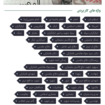
امروز میخواهم از تنها یادگارت برایت بگویم هر چند میدانم که تو او را
واژه های کاربردی
میبینی و از دلتنگی هایش آگاهی…
اسلام ناب
امام
امام خامنه ای
امام خمینی(ره)
امریکا
انقلاب اسلامی
ایثار
ایثارپرس
ایثارگران
ایثارگران سپاه
بنیاد شهید و امور ایثارگران
جانباز
جنگ
جنگ تحمیلی
حاج قاسم سلیمانی
خبرگزاری ایثار
دفاع از حرم
دفاع غیر عامل ،
دفاع مقدس
دکتر سید جواد هاشمی فشارکی
دکتر فشارکی
رزمندگان دفاع مقدس
زندگی نامه شهید
سپهپد شهید حاج قاسم سلیمانی
سیدجواد هاشمی فشارکی
شهادت
شهدا
شهدای دفاع مقدس
شهدای فشارکی
شهدای مدافع حرم
شهر
شهید
شهید مدافع حرم
عاشورا
مادر شهید
مخابرات
مدافعان حرم
مدیریت بحران
معماری
معماری اسلامی ،
مقاومت
مهندسی
وصیتنامه شهید
پدر شهید
گام دوم انقلاب