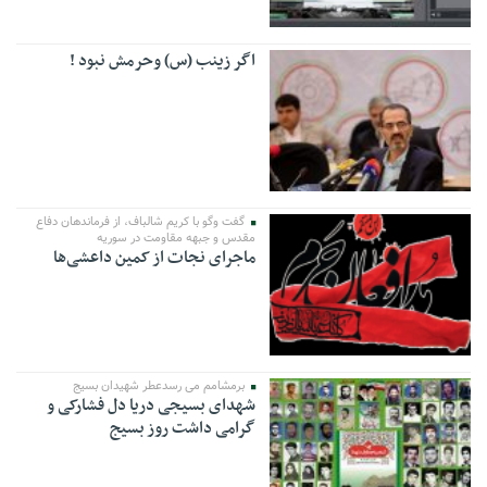
اگر زینب (س) وحرمش نبود !
گفت وگو با کریم شالباف، از فرماندهان دفاع
مقدس و جبهه مقاومت در سوریه
ماجرای نجات از کمین داعشی‌ها
برمشامم می رسدعطر شهیدان بسیج
شهدای بسیجی دریا دل فشارکی و
گرامی داشت روز بسیج