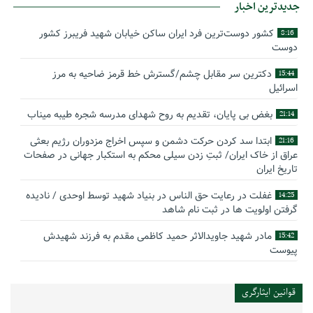
جدیدترین اخبار
کشور دوست‌ترین فرد ایران ساکن خیابان شهید فریبرز کشور
8:16
دوست
دکترین سر مقابل چشم/گسترش خط قرمز ضاحیه به مرز
15:44
اسرائیل
بغض بی پایان، تقدیم به روح شهدای مدرسه شجره طیبه میناب
21:14
ابتدا سد کردن حرکت دشمن و سپس اخراج مزدوران رژیم بعثی
21:16
عراق از خاک ایران/ ثبتِ زدن سیلی محکم به استکبار جهانی در صفحات
تاریخ ایران
غفلت در رعایت حق الناس در بنیاد شهید توسط اوحدی / نادیده
14:25
گرفتن اولویت ها در ثبت نام شاهد
مادر شهید جاویدالاثر حمید کاظمی مقدم به فرزند شهیدش
15:42
پیوست
گوشه‌ای از زندگینامه شهید سید حسام‌الدین هاشمی
14:59
قوانین ایثارگری
بیانیه سپاه پاسداران انقلاب اسلامی به مناسبت چهل‌ودومین
16:17