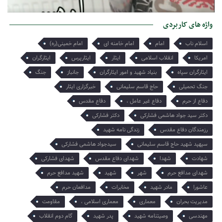
پناه تنهایی در روزهای تبعید
امروز میخواهم از تنها یادگارت برایت بگویم هر چند میدانم که تو او را
واژه های کاربردی
میبینی و از دلتنگی هایش آگاهی…
اسلام ناب
امام
امام خامنه ای
امام خمینی(ره)
امریکا
انقلاب اسلامی
ایثار
ایثارپرس
ایثارگران
ایثارگران سپاه
بنیاد شهید و امور ایثارگران
جانباز
جنگ
جنگ تحمیلی
حاج قاسم سلیمانی
خبرگزاری ایثار
دفاع از حرم
دفاع غیر عامل ،
دفاع مقدس
دکتر سید جواد هاشمی فشارکی
دکتر فشارکی
رزمندگان دفاع مقدس
زندگی نامه شهید
سپهپد شهید حاج قاسم سلیمانی
سیدجواد هاشمی فشارکی
شهادت
شهدا
شهدای دفاع مقدس
شهدای فشارکی
شهدای مدافع حرم
شهر
شهید
شهید مدافع حرم
عاشورا
مادر شهید
مخابرات
مدافعان حرم
مدیریت بحران
معماری
معماری اسلامی ،
مقاومت
مهندسی
وصیتنامه شهید
پدر شهید
گام دوم انقلاب