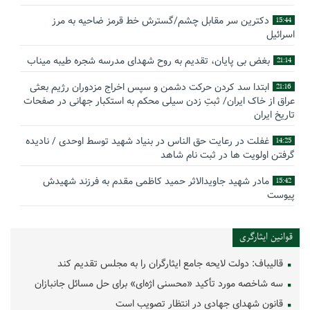
دکترین سر مقابل چشم/گسترش خط قرمز ضاحیه به مرز
15:44
اسرائیل
بغض بی پایان، تقدیم به روح شهدای مدرسه شجره طیبه میناب
21:14
ابتدا سد کردن حرکت دشمن و سپس اخراج مزدوران رژیم بعثی
21:16
عراق از خاک ایران/ ثبتِ زدن سیلی محکم به استکبار جهانی در صفحات
تاریخ ایران
غفلت در رعایت حق الناس در بنیاد شهید توسط اوحدی / نادیده
14:25
گرفتن اولویت ها در ثبت نام شاهد
مادر شهید جاویدالاثر حمید کاظمی مقدم به فرزند شهیدش
15:42
پیوست
گوشه‌ای از زندگینامه شهید سید حسام‌الدین هاشمی
14:59
قوانین ایثارگری
بیانیه سپاه پاسداران انقلاب اسلامی به مناسبت چهل‌ودومین
16:17
سالگرد ربوده شدن سردار حاج احمد متوسلیان و دیپلمات‌های ایرانی در
قالیباف: دولت لایحه جامع ایثارگران را به مجلس تقدیم کند
لبنان
سه شاخصه مورد تأکید «محسنی اژه‌ای» برای حل مسائل جانبازان
بیانیه عمومی وزارت خارجه به مناسبت چهل‌وسومین سالگرد
13:10
قانون شهدای جهادی در انتظار تصویب است