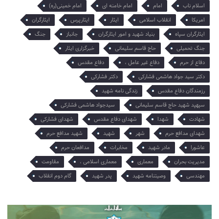
اسلام ناب
امام
امام خامنه ای
امام خمینی(ره)
امریکا
انقلاب اسلامی
ایثار
ایثارپرس
ایثارگران
ایثارگران سپاه
بنیاد شهید و امور ایثارگران
جانباز
جنگ
جنگ تحمیلی
حاج قاسم سلیمانی
خبرگزاری ایثار
دفاع از حرم
دفاع غیر عامل ،
دفاع مقدس
دکتر سید جواد هاشمی فشارکی
دکتر فشارکی
رزمندگان دفاع مقدس
زندگی نامه شهید
سپهپد شهید حاج قاسم سلیمانی
سیدجواد هاشمی فشارکی
شهادت
شهدا
شهدای دفاع مقدس
شهدای فشارکی
شهدای مدافع حرم
شهر
شهید
شهید مدافع حرم
عاشورا
مادر شهید
مخابرات
مدافعان حرم
مدیریت بحران
معماری
معماری اسلامی ،
مقاومت
مهندسی
وصیتنامه شهید
پدر شهید
گام دوم انقلاب