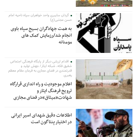
گردان سایبری واحد خواهران سپاه ناحیه امام
حسن مجتبی(ع)
به همت جهادگران بسیج سپاه باوی
انجام شد/رزمایش کمک های
مومنانه
اقدام ارزشی دیگر از پایگاه فرهنگی اجتماعی
شفیق فکه، شبکه ایثار/ جهش تولید و
قدرتمندی در فضای مجازی به فرمان مقام معظم
رهبری
اعلام موجودیت و راه اندازی قرارگاه
ترویج فرهنگ ایثار و
شهادت«میثاق»در فضای مجازی
اطلاعات دقیق شهدای اسیر ایرانی
در اختیار پنتاگون است