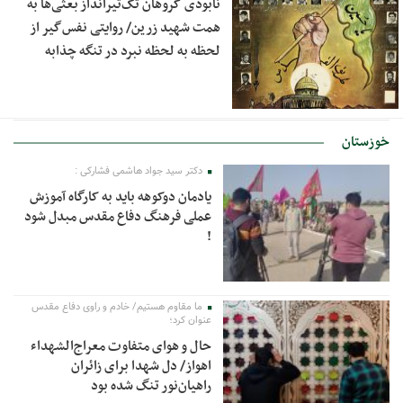
نابودی گروهان تک‌تیرانداز بعثی‌ها به
همت شهید زرین/ روایتی نفس‌گیر از
لحظه به لحظه نبرد در تنگه چذابه
خوزستان
دکتر سید جواد هاشمی فشارکی :
یادمان دوکوهه باید به کارگاه آموزش
عملی فرهنگ دفاع مقدس مبدل شود
!
ما مقاوم هستیم/ خادم و راوی دفاع مقدس
عنوان کرد؛
حال و هوای متفاوت معراج‌الشهداء
اهواز/ دل شهدا برای زائران
راهیان‌نور تنگ شده بود