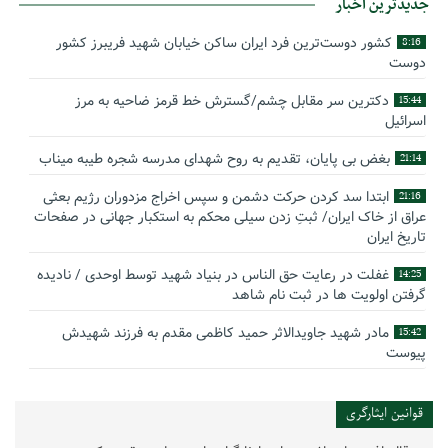
جدیدترین اخبار
کشور دوست‌ترین فرد ایران ساکن خیابان شهید فریبرز کشور
8:16
دوست
دکترین سر مقابل چشم/گسترش خط قرمز ضاحیه به مرز
15:44
اسرائیل
بغض بی پایان، تقدیم به روح شهدای مدرسه شجره طیبه میناب
21:14
ابتدا سد کردن حرکت دشمن و سپس اخراج مزدوران رژیم بعثی
21:16
عراق از خاک ایران/ ثبتِ زدن سیلی محکم به استکبار جهانی در صفحات
تاریخ ایران
غفلت در رعایت حق الناس در بنیاد شهید توسط اوحدی / نادیده
14:25
گرفتن اولویت ها در ثبت نام شاهد
مادر شهید جاویدالاثر حمید کاظمی مقدم به فرزند شهیدش
15:42
پیوست
گوشه‌ای از زندگینامه شهید سید حسام‌الدین هاشمی
14:59
قوانین ایثارگری
بیانیه سپاه پاسداران انقلاب اسلامی به مناسبت چهل‌ودومین
16:17