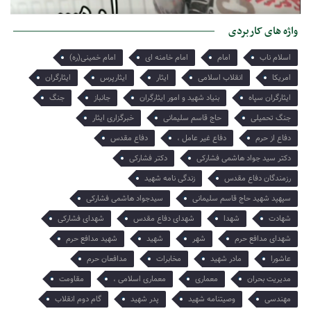
امروز میخواهم از تنها یادگارت برایت بگویم هر چند میدانم که تو او را
واژه های کاربردی
میبینی و از دلتنگی هایش آگاهی…
اسلام ناب
امام
امام خامنه ای
امام خمینی(ره)
امریکا
انقلاب اسلامی
ایثار
ایثارپرس
ایثارگران
ایثارگران سپاه
بنیاد شهید و امور ایثارگران
جانباز
جنگ
جنگ تحمیلی
حاج قاسم سلیمانی
خبرگزاری ایثار
دفاع از حرم
دفاع غیر عامل ،
دفاع مقدس
دکتر سید جواد هاشمی فشارکی
دکتر فشارکی
رزمندگان دفاع مقدس
زندگی نامه شهید
سپهپد شهید حاج قاسم سلیمانی
سیدجواد هاشمی فشارکی
شهادت
شهدا
شهدای دفاع مقدس
شهدای فشارکی
شهدای مدافع حرم
شهر
شهید
شهید مدافع حرم
عاشورا
مادر شهید
مخابرات
مدافعان حرم
مدیریت بحران
معماری
معماری اسلامی ،
مقاومت
مهندسی
وصیتنامه شهید
پدر شهید
گام دوم انقلاب