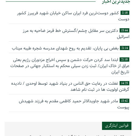
جدیدترین اخبار
کشور دوست‌ترین فرد ایران ساکن خیابان شهید فریبرز کشور
8:16
دوست
دکترین سر مقابل چشم/گسترش خط قرمز ضاحیه به مرز
15:44
اسرائیل
بغض بی پایان، تقدیم به روح شهدای مدرسه شجره طیبه میناب
21:14
ابتدا سد کردن حرکت دشمن و سپس اخراج مزدوران رژیم بعثی
21:16
عراق از خاک ایران/ ثبتِ زدن سیلی محکم به استکبار جهانی در صفحات
تاریخ ایران
غفلت در رعایت حق الناس در بنیاد شهید توسط اوحدی / نادیده
14:25
گرفتن اولویت ها در ثبت نام شاهد
مادر شهید جاویدالاثر حمید کاظمی مقدم به فرزند شهیدش
15:42
پیوست
گوشه‌ای از زندگینامه شهید سید حسام‌الدین هاشمی
14:59
قوانین ایثارگری
بیانیه سپاه پاسداران انقلاب اسلامی به مناسبت چهل‌ودومین
16:17