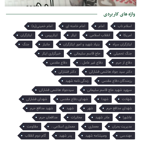
امروز میخواهم از تنها یادگارت برایت بگویم هر چند میدانم که تو او را
واژه های کاربردی
میبینی و از دلتنگی هایش آگاهی…
اسلام ناب
امام
امام خامنه ای
امام خمینی(ره)
امریکا
انقلاب اسلامی
ایثار
ایثارپرس
ایثارگران
ایثارگران سپاه
بنیاد شهید و امور ایثارگران
جانباز
جنگ
جنگ تحمیلی
حاج قاسم سلیمانی
خبرگزاری ایثار
دفاع از حرم
دفاع غیر عامل ،
دفاع مقدس
دکتر سید جواد هاشمی فشارکی
دکتر فشارکی
رزمندگان دفاع مقدس
زندگی نامه شهید
سپهپد شهید حاج قاسم سلیمانی
سیدجواد هاشمی فشارکی
شهادت
شهدا
شهدای دفاع مقدس
شهدای فشارکی
شهدای مدافع حرم
شهر
شهید
شهید مدافع حرم
عاشورا
مادر شهید
مخابرات
مدافعان حرم
مدیریت بحران
معماری
معماری اسلامی ،
مقاومت
مهندسی
وصیتنامه شهید
پدر شهید
گام دوم انقلاب