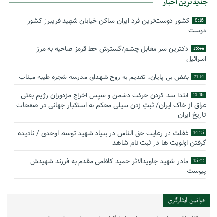
جدیدترین اخبار
کشور دوست‌ترین فرد ایران ساکن خیابان شهید فریبرز کشور
8:16
دوست
دکترین سر مقابل چشم/گسترش خط قرمز ضاحیه به مرز
15:44
اسرائیل
بغض بی پایان، تقدیم به روح شهدای مدرسه شجره طیبه میناب
21:14
ابتدا سد کردن حرکت دشمن و سپس اخراج مزدوران رژیم بعثی
21:16
عراق از خاک ایران/ ثبتِ زدن سیلی محکم به استکبار جهانی در صفحات
تاریخ ایران
غفلت در رعایت حق الناس در بنیاد شهید توسط اوحدی / نادیده
14:25
گرفتن اولویت ها در ثبت نام شاهد
مادر شهید جاویدالاثر حمید کاظمی مقدم به فرزند شهیدش
15:42
پیوست
گوشه‌ای از زندگینامه شهید سید حسام‌الدین هاشمی
14:59
قوانین ایثارگری
بیانیه سپاه پاسداران انقلاب اسلامی به مناسبت چهل‌ودومین
16:17