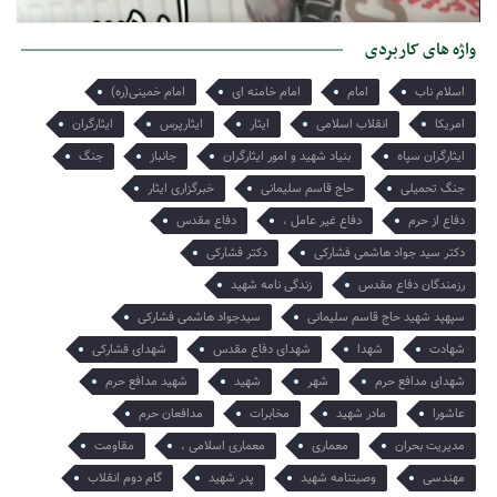
امروز میخواهم از تنها یادگارت برایت بگویم هر چند میدانم که تو او را
واژه های کاربردی
میبینی و از دلتنگی هایش آگاهی…
اسلام ناب
امام
امام خامنه ای
امام خمینی(ره)
امریکا
انقلاب اسلامی
ایثار
ایثارپرس
ایثارگران
ایثارگران سپاه
بنیاد شهید و امور ایثارگران
جانباز
جنگ
جنگ تحمیلی
حاج قاسم سلیمانی
خبرگزاری ایثار
دفاع از حرم
دفاع غیر عامل ،
دفاع مقدس
دکتر سید جواد هاشمی فشارکی
دکتر فشارکی
رزمندگان دفاع مقدس
زندگی نامه شهید
سپهپد شهید حاج قاسم سلیمانی
سیدجواد هاشمی فشارکی
شهادت
شهدا
شهدای دفاع مقدس
شهدای فشارکی
شهدای مدافع حرم
شهر
شهید
شهید مدافع حرم
عاشورا
مادر شهید
مخابرات
مدافعان حرم
مدیریت بحران
معماری
معماری اسلامی ،
مقاومت
مهندسی
وصیتنامه شهید
پدر شهید
گام دوم انقلاب