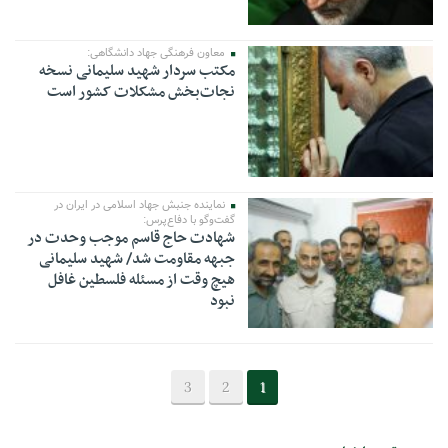
معاون فرهنگی جهاد دانشگاهی:
مکتب سردار شهید سلیمانی نسخه
نجات‌بخش مشکلات کشور است
نماینده جنبش جهاد اسلامی در ایران در
گفت‌وگو با دفاع‌پرس:
شهادت حاج قاسم موجب وحدت در
جبهه مقاومت شد/ شهید سلیمانی
هیچ وقت از مسئله فلسطین غافل
نبود
3
2
1