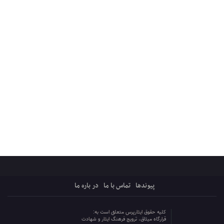
پیوندها
تماس با ما
در باره ما
کلیه حقوق ایثارپرس متعلق است به:
قرارگاه میثاق، ترویج فرهنگ ایثار و شهادت