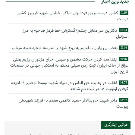
جدیدترین اخبار
کشور دوست‌ترین فرد ایران ساکن خیابان شهید فریبرز کشور
8:16
دوست
دکترین سر مقابل چشم/گسترش خط قرمز ضاحیه به مرز
15:44
اسرائیل
بغض بی پایان، تقدیم به روح شهدای مدرسه شجره طیبه میناب
21:14
ابتدا سد کردن حرکت دشمن و سپس اخراج مزدوران رژیم بعثی
21:16
عراق از خاک ایران/ ثبتِ زدن سیلی محکم به استکبار جهانی در صفحات
تاریخ ایران
غفلت در رعایت حق الناس در بنیاد شهید توسط اوحدی / نادیده
14:25
گرفتن اولویت ها در ثبت نام شاهد
مادر شهید جاویدالاثر حمید کاظمی مقدم به فرزند شهیدش
15:42
پیوست
گوشه‌ای از زندگینامه شهید سید حسام‌الدین هاشمی
14:59
قوانین ایثارگری
بیانیه سپاه پاسداران انقلاب اسلامی به مناسبت چهل‌ودومین
16:17