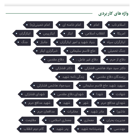
امروز میخواهم از تنها یادگارت برایت بگویم هر چند میدانم که تو او را
واژه های کاربردی
میبینی و از دلتنگی هایش آگاهی…
اسلام ناب
امام
امام خامنه ای
امام خمینی(ره)
امریکا
انقلاب اسلامی
ایثار
ایثارپرس
ایثارگران
ایثارگران سپاه
بنیاد شهید و امور ایثارگران
جانباز
جنگ
جنگ تحمیلی
حاج قاسم سلیمانی
خبرگزاری ایثار
دفاع از حرم
دفاع غیر عامل ،
دفاع مقدس
دکتر سید جواد هاشمی فشارکی
دکتر فشارکی
رزمندگان دفاع مقدس
زندگی نامه شهید
سپهپد شهید حاج قاسم سلیمانی
سیدجواد هاشمی فشارکی
شهادت
شهدا
شهدای دفاع مقدس
شهدای فشارکی
شهدای مدافع حرم
شهر
شهید
شهید مدافع حرم
عاشورا
مادر شهید
مخابرات
مدافعان حرم
مدیریت بحران
معماری
معماری اسلامی ،
مقاومت
مهندسی
وصیتنامه شهید
پدر شهید
گام دوم انقلاب