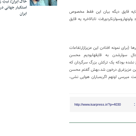
خاک ایران/ ثبتِ 
استکبار جهانی در
یدبایه قایق دیگه بیان این فقط مخصوص
ایران
 واونهاروسوارنکردورفت تابالاخره یه قایق
(برای نمونه افتادن این عزیزازارتفاعات
حال سوارشدن به قایقهابودیم محسن
 نشده بودکه یک ترکش بزرگ سرگردان که
ی این عزیزغرق درخون شد،بهش گفتم محسن
ت میرسی اونهم اگربمباران هوایی نشی،
:
http://www.isarpress.ir/?p=4030