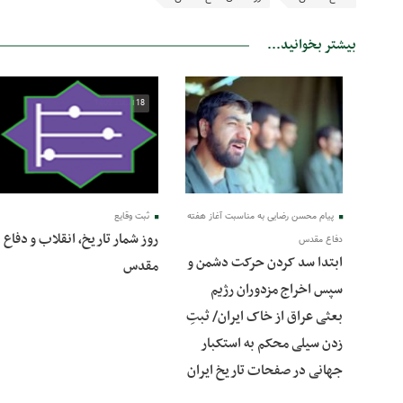
بیشتر بخوانید...
31 شهریور 1404
18 اسفند 1402
پیام محسن رضایی به مناسبت آغاز هفته
ثبت وقایع
روز شمار تاریخ، انقلاب و دفاع
دفاع مقدس
ابتدا سد کردن حرکت دشمن و
مقدس
سپس اخراج مزدوران رژیم
بعثی عراق از خاک ایران/ ثبتِ
زدن سیلی محکم به استکبار
جهانی در صفحات تاریخ ایران