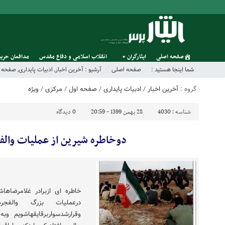
صفحه اصلی
ایثارگران
انقلاب اسلامی و دفاع مقدس
مدافعان حریم
شما اینجا هستید :
صفحه اصلی
آرشیو :
آخرین اخبار
,
ادبیات پایداری
,
صفحه ا
گروه :
آخرین اخبار
/
ادبیات پایداری
/
صفحه اول
/
مرکزی
/
ویژه
شناسه :
4030
28 بهمن 1399 - 20:59
0
دیدگاه
دوخاطره شیرین از عملیات وال
خاطره ای ازبرادر غلامر
درعملیات بزرگ والفج
وقرارشدسواربرقایقهاشویم وبه