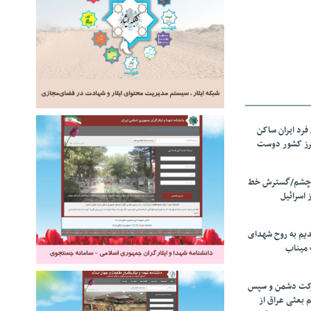
رد ایران ساکن
برز کشور دوست
ل چشم/گسترش خط
 اسرائیل
دیم به روح شهدای
 میناب
رکت دشمن و سپس
م بعثی عراق از