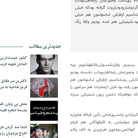
اده روزدست وصورتمان رابخاطرنبوداب
گردوغبارودودباروت گرفته بودکه خیلی
ناسیم ازطرفی لباسهامون هم خیلی
ود،شیمیایی هم شده بودیم وکلا رنگ
جدیدترین مطالب
کشور دوست‌ترین ف
خیابان شهید فری
یدیم وقرارشدسواربرقایقهاشویم وبه
ست وصورتمان رابخاطرنبوداب نشسته بودیم
تایکی روبشناسیم ازطرفی لباسهامون هم
دکترین سر مقاب
ون رفته بود،قبل ازعملیات هم سرامون را
قرمز ضاحیه به مرز
ندکه موقعیکه دشمن زبون شیمیایی میزنه
بغض بی پایان، تق
مدرسه شجره طیبه
رابادی وخسرورضایی بااین قیافه هاوپاره
ع سوارشدن به قایقهاکلی هم فیلم
ابتدا سد کردن ح
،. الهاشمی،وجلوی هرچیزی یه الف ولام
اخراج مزدوران رژی