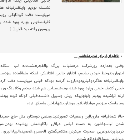
جالبی افتادیکی اینکه ماواقع
نشسته بودیم واینقدرقیافه ها
میبایست دقت کردتایکی روبش
کثیف،خونی وپاره پوره شده ب
ورومون رفته بود،قبل […]
خاطره ای ازبرادر غلامرضاهاشمی
وقتی بعدازده روزشرکت درعملیات بزرگ والفجرهشت،به لب اسکله رس
اینوراروندوخط خودی بیایبم، اتفاق جالبی افتادیکی اینکه ماواقعاده روزد
واینقدرقیافه هاگردوغبارودودباروت گرفته بودکه خیلی میبایست دقت کرد
خیلی کثیف،خونی وپاره پوره شده بود،شیمیایی هم شده بودیم وکلا رنگ وروم
ازته تراشیده بودیم واونهاییکه ریش وسبیل داشتندخیلی کوتاه کرده بود
وماماسک میزنیم موادازلابلای موهاوریشهاداخل ماسکها نره،
حالا شماقیافه ماروبااین وصفیات تصورکنید،بعضی دوستان مثل حاج حمیداکب
شدن لباسهاشون یه دست لباس عراقی باکاپشنش پوشیده بودن،موق
درمیاوردندوعربی صحبت میکردن،مثلامیگفتن الخسرو،الحمید،البیا،البرو
میزاشتن،سوارقایقهاکه شدیم