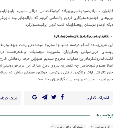
قایقران ، برادرحمیدوخسروروپیاده کردوگفت؛من عراقی نمیبرم واونهابا
نیروهای خودمونه،هرکاری کردیم والتماس کردیم گه بابااینهاایرانیند باورنکرد
دیگه اومدو دوستان روبعدازاینکه ثابت کردن ایرانیندسوارکرد.
خاطره ای هم ازبرادرعزیز حاج محسن بغدادی !
این عزیزرزمنده گمنام درهمه عملیاتها مجروح میشدحتی پشت جبهه ودرمقرها 
روستای دزلی)،وقتی بعدازپایان ماموریت درعملیات والفجرهشت در
گفت:خداروشکرمادراین عملیات مجروح نشدیم هنوزاین حرف ازدهانش خارج
اصلا معلوم نبودحاصل چه انفجاریه،برروی دماغ مبارک این عزیزخوردوبین
جان تانرفتی اراک وتاگردن نرفتی زیرکرسی خونتون مطمئن نباش که بسلام
جای این بسیجی دلاور وخیلی دیگرازعزیزان خالیست
اشتراک گذاری :
لینک کوتاه 
برچسب ها
دفاع مقدس
رزمندگان دفاع مقدس