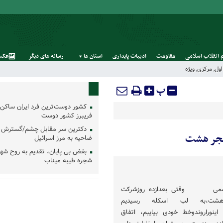
 انقلاب اسلامی
مقاومت
ادبیات پایداری
استان‌ ها
رسانه‌ های‌ دیگر
عکس
ول
,
مرکزی
,
ویژه
پ
کشور دوست‌ترین فرد ایران ساکن 
فریبرز کشور دوست
دکترین سر مقابل چشم/گسترش 
فجر هشت
ضاحیه به مرز اسرائیل
بغض بی پایان، تقدیم به روح شه
شجره طیبه میناب
ضاهاشمی وقتی بعدازده روزشرکت
رهشت،به لب اسکله رسیدیم
 اینوراروندوخط خودی بیایبم، اتفاق