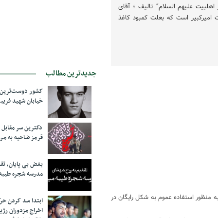
دی تفسیر اهلبیت علیهم السلام” تالیف ؛ آقای
 امیرکبیر است که بعلت کمبود کاغذ
جدیدترین مطالب
کشور دوست‌ترین ف
خیابان شهید فری
دکترین سر مقاب
قرمز ضاحیه به مرز
بغض بی پایان، تق
مدرسه شجره طیبه
ه منظور استفاده عموم به شکل رایگان در
ابتدا سد کردن ح
اخراج مزدوران رژی