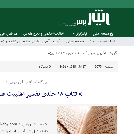
صفحه اصلی
ایثارگران
انقلاب اسلامی و دفاع مقدس
مدافعان حریم
شما اینجا هستید :
صفحه اصلی
آرشیو :
آخرین اخبار
,
دسته‌بندی نشده
,
ویژه
گروه :
آخرین اخبار
/
دسته‌بندی نشده
/
ویژه
شناسه :
3075
17 آبان 1399 - 9:24
0
دیدگاه
پایگاه اطلاع رسانی روایی ؛
“کتاب ۱۸ جلدی تفسیر اهلبیت علیهم السلام”
کنید، ذیل هر آیه روایات را همر