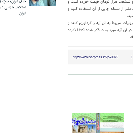
خاک ایران/ ثبتِ 
این کتاب در زمان انتشار خود یعنی در سال ۱۳۹۴ به مبلغ ششصد هزار تومان قیمت خورده است و
استکبار جهانی در
ملتر از نسخه چاپی از آن استفاده کنید و
ایران
ید.
یات مربوط به آن آیه را گردآوری کنند و
ر آن آیه مورد بحث ذکر شده اکتفا نکرده
ند.
:
http://www.isarpress.ir/?p=3075
12 مهر 1399