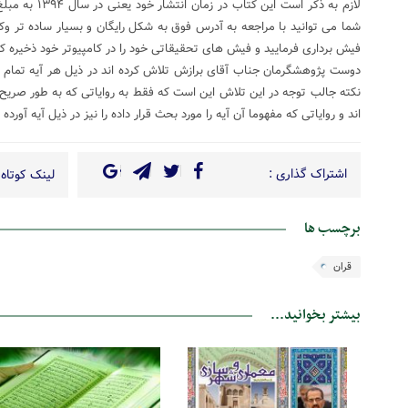
لازم به ذکر است 
شما می توانید با مراجعه به آدرس فوق به شکل رایگان و بسیار ساده تر وکا
فیش برداری فرمایید و فیش های تحقیقاتی خود را در کامپیوتر خود ذخیره کن
دوست پژوهشگرمان جناب آقای برازش تلاش کرده اند در ذیل هر آیه تمام روا
نکته جالب توجه در این تلاش این است که فقط به روایاتی که به طور صریح د
اند و روایاتی که مفهوما آن آیه را مورد بحث قرار داده را نیز در ذیل آیه آورده ا
اشتراک گذاری :
لینک کوتاه 
برچسب ها
قران
بیشتر بخوانید...
03 مهر 1400
11 آبان 1399