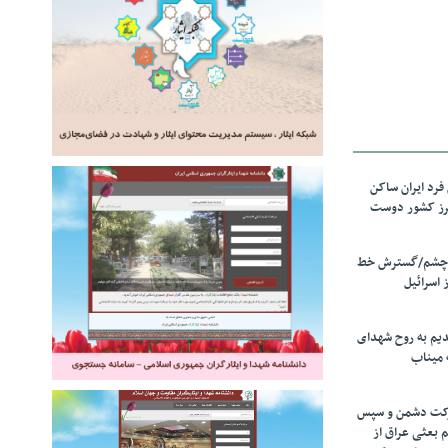
رد ایران ساکن
برز کشور دوست
ل چشم/گسترش خط
 اسرائیل
دیم به روح شهدای
 میناب
رکت دشمن و سپس
م بعثی عراق از