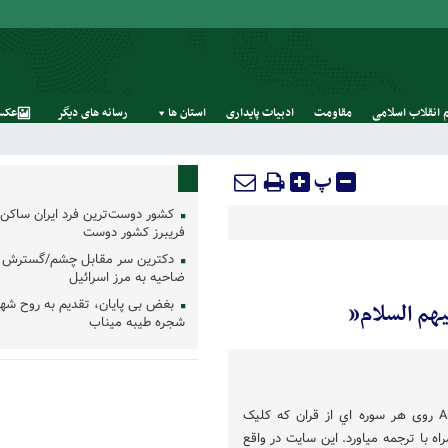
 انقلاب اسلامی
مقاومت
ادبیات پایداری
استان‌ ها
رسانه‌ های‌ دیگر
عکس
پ
کشور دوست‌ترین فرد ایران ساکن 
فریبرز کشور دوست
دکترین سر مقابل چشم/گسترش 
ضاحیه به مرز اسرائیل
بغض بی پایان، تقدیم به روح شه
شجره طیبه میناب
یک سایت روایی ؛ Alvahy.com روی هر سوره اي از قران که کلیک
اه با ترجمه میاورد. اين سایت در واقع