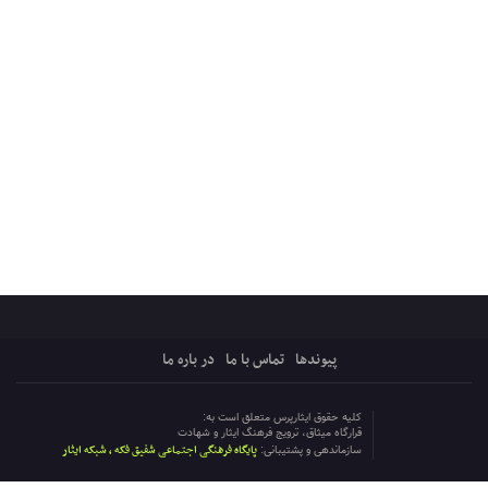
پیوندها
تماس با ما
در باره ما
کلیه حقوق ایثارپرس متعلق است به:
قرارگاه میثاق، ترویج فرهنگ ایثار و شهادت
پایگاه فرهنگی اجتماعی شفیق فکه ، شبکه ایثار
سازماندهی و پشتیبانی: