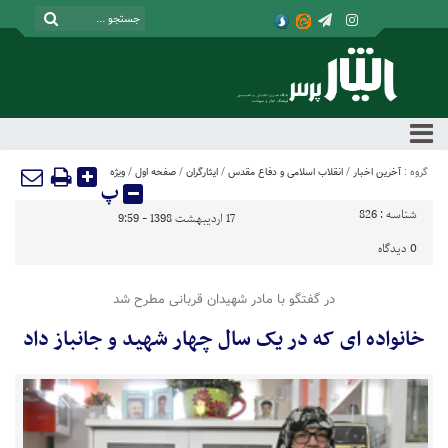
گروه :
آخرین اخبار
/
انقلاب اسلامی و دفاع مقدس
/
ایثارگران
/
صفحه اول
/
ویژه
پ
شناسه :
826
17 اردیبهشت 1398 - 9:59
0
دیدگاه
در گفتگو با مادر شهیدان قربانی مطرح شد
خانواده ای که در یک سال چهار شهید و جانباز داد