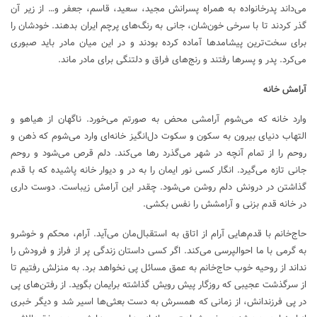
می‌داند پدرخانواده به همراه پسرانش مجید، سعید، قاسم، جعفر و… از زیر آن
گذر کردند تا با سرخی خون‌شان، جانی به رنگ‌های پرچم ایران بدهند. خودشان را
برای سخت‌ترین پیشامد‌ها آماده کرده بودند و در این میان مادر باید صبوری
می‌کرد. پدر و پسر‌ها رفتند و رنج‌های فراق و دلتنگی برای مادر ماند.
آرامش خانه
وارد خانه که می‌شوم آرامشی محض به صورتم می‌خورد. ناگهان از هیاهو و
التهاب دنیای بیرون به سکون و سکوت دل‌انگیز خانه‌ای وارد می‌شوم که ذهن و
روحم را از تمام آنچه در شهر می‌گذرد رها می‌کند. دلم قرص می‌شود و روحم
جانی تازه می‌گیرد. انگار کسی نور ایمان را به در و دیوار خانه پاشیده که با قدم
گذاشتن در درونش دلم روشن می‌شود. چقدر این آرامش زیباست. دوست داری
در خانه قدم بزنی و آرامشش را نفس بکشی.
حاج‌خانم با قدم‌هایی آرام از اتاق به استقبال‌مان می‌آید. آرام، محکم و خوشرو
به گرمی با ما احوالپرسی می‌کند. اگر کسی داستان زندگی پر از فراز و فرودش را
نداند از روحیه خوب حاج‌خانم به عمق مسائل پی نخواهد برد. به منزلش رفتیم تا
از سرگذشت عجیبی که روزگار پیش رویش گذاشته برایمان بگوید. از رفتن‌های پی
در پی فرزندانش، از زمانی که همسرش به دست بعثی‌ها اسیر شد و دیگر خبری