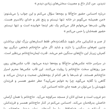
ندیدی. من کنار داغ و مصیبت سختی‌های زیادی دیدم.»
درباره احساس حضور حاج‌آقا و بچه‌ها سؤال می‌کنم و این جواب را می‌شنوم:
«من همیشه می‌گویم در خانه تنها نیستم و پنج نفر و خدای بالاسرم هست.
وقتی شب‌ها می‌خوابم فکر می‌کنم یک نفر اینجا خوابیده است و تنها نیستم.
حضور همه‌شان را حس می‌کنم.»
از صبر و شکیبایی مادر شهید شگفت‌زده‌ام. فقط انسان‌های بزرگ توان برداشتن
چنین غم‌های سنگینی را دارند و شاید اگر جای حاج‌خانم شخص دیگری بود
کمرش زیربار این داغ‌های سنگین خم می‌شد. قدرت ایمان‌حاج‌خانم بی‌نظیر است.
در سراسر خانه عکس‌های حاج‌آقا و بچه‌ها دیده می‌شود. قاب عکس‌های روی
میز روز‌های سخت حاج‌خانم را روایت می‌کنند. این قاب عکس‌ها محرم اسرار
حاج‌خانم هستند. او شب‌ها با هر کدام از بچه‌هایش صحبت و درددل می‌کند و
گاهی با گلایه می‌گوید چرا به خوابم نمی‌آیید؟ عطر حضور همسر و فرزندان
شهیدش را می‌توان در همه جای خانه احساس کرد.
دم غروب است و صدای اذان از مسجد سرکوچه می‌آید. حاج‌خانم با همان آرامش
خاصش بدرقه‌مان می‌کند. احساس می‌کنم در کنار حاج‌خانم همسر و فرزندانش
در آستانه در برای خداحافظی با ما آمده‌اند. زمان درددل حاج‌خانم با