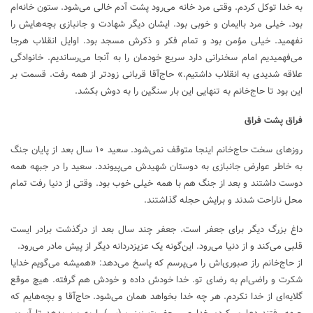
به خدا توکل کردم. وقتی مرد خانه می‌رود پشت آدم خالی می‌شود. ستون خانه‌ام
بود. خیلی مرد باایمان و خوبی بود. ایشان دیگر شهادت و جانبازی بچه‌هایش را
نفهمید. خیلی مؤمن بود و تمام فکر و ذکرش مسجد بود. اوایل انقلاب هرجا
می‌فهمیدیم امام سخنرانی دارد سریع خودمان را به آنجا می‌رساندیم. خانوادگی
علاقه شدیدی به انقلاب داشتیم.» حاج‌آقا قربانی زودتر از همه رفت. قسمت بر
این بود تا حاج‌خانم به تنهایی این بار سنگین را به دوش بکشد.
فراق پشت فراق
روز‌های سخت حاج‌خانم اینجا متوقف نمی‌شود. سعید ۱۰ سال بعد از پایان جنگ
به خاطر عوارض جانبازی به دوستان شهیدش می‌پیوندد. سعید را در جبهه همه
دوست داشتند و بعد از جنگ هم با همه خیلی خوب بود. وقتی از دنیا رفت تمام
محل ناراحت شدند و برایش حجله گذاشتند.
داغ بزرگ دیگر برای جعفر است. جعفر چند سال بعد از درگذشت برادر ایست
قلبی می‌کند و از دنیا می‌رود. این‌گونه یک عزیزدردانه دیگر از پیش مادر می‌رود.
از حاج‌خانم راز صبوری‌اش را می‌پرسم که پاسخ می‌دهد: «همیشه می‌گویم خدایا
شکرت و راضی‌ام به رضای تو. خدا خودش داده و خودش هم گرفته. هیچ موقع
گلایه‌ای از خدا نکردم. هر چه خدا بخواهد همان می‌شود. حاج‌آقا و بچه‌هایم که