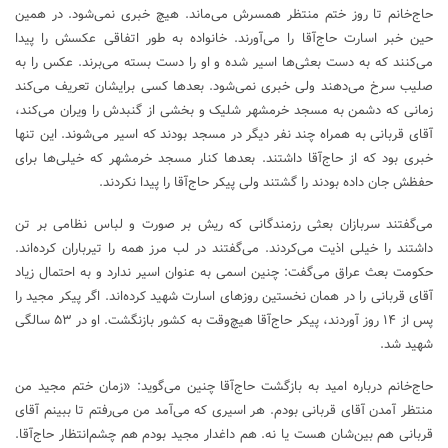
حاج‌خانم تا روز ختم منتظر همسرش می‌ماند. هیچ خبری نمی‌شود. در همین
حین خبر اسارت حاج‌آقا را می‌آورند. خانواده به طور اتفاقی عکسش را پیدا
می‌کنند که به دست بعثی‌ها اسیر شده و او را دست بسته می‌برند. عکس را به
صلیب سرخ می‌دهند ولی خبری نمی‌شود. بعد‌ها کسی برایشان تعریف می‌کند
زمانی که دشمن به مسجد خرمشهر شلیک و بخشی از گنبدش را ویران می‌کند،
آقای قربانی به همراه چند نفر دیگر در مسجد بودند که اسیر می‌شوند. این تنها
خبری بود که از حاج‌آقا داشتند. بعد‌ها کنار مسجد خرمشهر که خیلی‌ها برای
حفظش جان داده بودند را گشتند ولی پیکر حاج‌آقا را پیدا نکردند.
می‌گفتند سربازان بعثی رزمندگانی که ریش بر صورت و لباس نظامی بر تن
داشتند را خیلی اذیت می‌کردند. می‌گفتند در لب مرز همه را تیرباران کرده‌اند.
حکومت بعث عراق می‌گفت: چنین اسمی به عنوان اسیر ندارد و به احتمال زیاد
آقای قربانی را در همان نخستین روز‌های اسارت شهید کرده‌اند. اگر پیکر مجید را
پس از ۱۴ روز آوردند، پیکر حاج‌آقا هیچ‌وقت به کشور بازنگشت. او در ۵۳ سالگی
شهید شد.
حاج‌خانم درباره امید به بازگشت حاج‌آقا چنین می‌گوید: «زمان ختم مجید من
منتظر آمدن آقای قربانی بودم. هر اسیری که می‌آمد من می‌رفتم تا ببینم آقای
قربانی هم بین‌شان هست یا نه. هم داغدار مجید بودم هم چشم‌انتظار حاج‌آقا.