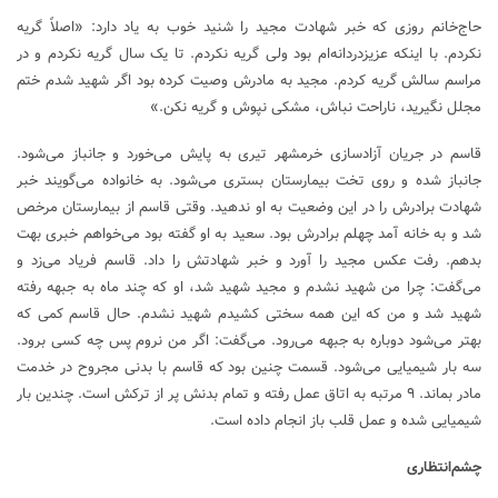
حاج‌خانم روزی که خبر شهادت مجید را شنید خوب به یاد دارد: «اصلاً گریه
نکردم. با اینکه عزیزدردانه‌ام بود ولی گریه نکردم. تا یک سال گریه نکردم و در
مراسم سالش گریه کردم. مجید به مادرش وصیت کرده بود اگر شهید شدم ختم
مجلل نگیرید، ناراحت نباش، مشکی نپوش و گریه نکن.»
قاسم در جریان آزادسازی خرمشهر تیری به پایش می‌خورد و جانباز می‌شود.
جانباز شده و روی تخت بیمارستان بستری می‌شود. به خانواده می‌گویند خبر
شهادت برادرش را در این وضعیت به او ندهید. وقتی قاسم از بیمارستان مرخص
شد و به خانه آمد چهلم برادرش بود. سعید به او گفته بود می‌خواهم خبری بهت
بدهم. رفت عکس مجید را آورد و خبر شهادتش را داد. قاسم فریاد می‌زد و
می‌گفت: چرا من شهید نشدم و مجید شهید شد، او که چند ماه به جبهه رفته
شهید شد و من که این همه سختی کشیدم شهید نشدم. حال قاسم کمی که
بهتر می‌شود دوباره به جبهه می‌رود. می‌گفت: اگر من نروم پس چه کسی برود.
سه بار شیمیایی می‌شود. قسمت چنین بود که قاسم با بدنی مجروح در خدمت
مادر بماند. ۹ مرتبه به اتاق عمل رفته و تمام بدنش پر از ترکش است. چندین بار
شیمیایی شده و عمل قلب باز انجام داده است.
چشم‌انتظاری