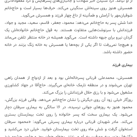
از او نیامد. درد شنیدن خبر شهادت و جانبازی‌های پسرهایش و درد مفقودالاثری
همسرش هنوز روی سینه‌اش سنگینی می‌کند. حرف‌ها بسیار است و حاج‌خانم
شوقیان‌مهر با آرامش و طمأنینه از داغ چهار فرزند و همسرش می‌گوید.
خدا شش پسر به حاج‌خانم می‌دهد: محمود، جعفر، قاسم، سعید، مجید و جواد،
فرزندانش با سرنوشت‌هایی متفاوت هستند. به قول حاج‌خانم خانواده‌اش یک
گردان نیرو برای جبهه داشته است. می‌گوید همیشه در خانه منتظر تلفن می‌ماند
و هیچ‌جا نمی‌رفت تا اگر یکی از بچه‌ها یا همسرش به خانه زنگ بزنند در خانه
حضور داشته باشد.
بیماری فرزند
همسرش، محمدعلی قربانی پسرخاله‌اش بود و بعد از ازدواج از همدان راهی
تهران می‌شوند و در منطقه نارمک خانه‌ای می‌گیرند. حاج‌آقا در جهاد کشاورزی
مشغول می‌شود و با رزق حلال فرزندانش را بزرگ می‌کند.
روزگار خیلی زود آن روی دیگرش را نشان حاج‌خانم می‌دهد. وقتی فرزند بزرگش،
محمود هنوز به روز‌های جوانی نرسیده، در ۱۶ سالگی به بیماری سرطان دچار
می‌شود. یک بیماری سخت که پسر خانواده را روی تخت بیمارستان بستری
می‌کند. مادر شهیدان قربانی درباره بیماری پسرش می‌گوید: «محمود سرطان
استخوان گرفت و شش ماه روی تخت بیمارستان خوابید. خیلی درد می‌کشید و
دکتر‌ها روزی سه مورفین به او می‌زدند. بچه‌ام جوان بود و جلوی چشمم درد