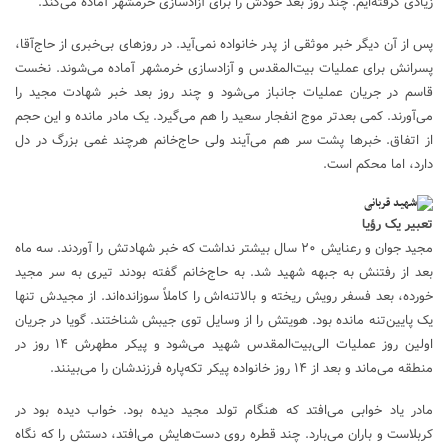
زیادی گرفته‌ایم. چند روز بعد خودش را برای آزادسازی خرمشهر آماده می‌کند.
پس از آن دیگر خبر موثقی از پدر خانواده نمی‌آید. در روز‌های بی‌خبری از حاج‌آقا،
پسرانش برای عملیات بیت‌المقدس و آزادسازی خرمشهر آماده می‌شوند. نخست
قاسم در جریان عملیات جانباز می‌شود و چند روز بعد خبر شهادت مجید را
می‌آورند. کمی بعدتر موج انفجار سعید را هم می‌گیرد. یک مادر مانده و این حجم
از اتفاق. خبر‌ها پشت سر هم می‌آیند ولی حاج‌خانم هرچند غمی بزرگ در دل
دارد، اما محکم است.
تعبیر یک رؤیا
مجید جوان و رعنایش ۲۰ سال بیشتر نداشت که خبر شهادتش را آوردند. سه ماه
بعد از رفتنش به جبهه شهید شد. به حاج‌خانم گفته بودند تیری به سر مجید
خورده، بعد فسفر رویش ریخته و بالاتنه‌اش را کاملاً سوزانده‌اند. از مجیدش تنها
یک پایین‌تنه مانده بود. هویتش را از وسایل توی جیبش شناختند. گویا در جریان
اولین روز عملیات الی‌بیت‌المقدس شهید می‌شود و پیکر مطهرش ۱۴ روز در
منطقه می‌ماند و بعد از ۱۴ روز خانواده پیکر تکه‌پاره فرزندشان را می‌بینند.
مادر یاد خوابی می‌افتد که هنگام تولد مجید دیده بود. خواب دیده بود در
کربلاست و باران می‌بارد. چند قطره روی دست‌هایش می‌افتد، دستش را که نگاه