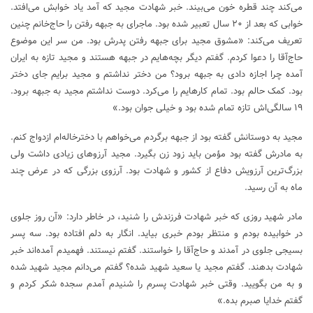
می‌کند چند قطره خون می‌بیند. خبر شهادت مجید که آمد یاد خوابش می‌افتد.
خوابی که بعد از ۲۰ سال تعبیر شده بود. ماجرای به جبهه رفتن را حاج‌خانم چنین
تعریف می‌کند: «مشوق مجید برای جبهه رفتن پدرش بود. من سر این موضوع
حاج‌آقا را دعوا کردم. گفتم دیگر بچه‌هایم در جبهه هستند و مجید تازه به ایران
آمده چرا اجازه دادی به جبهه برود؟ من دختر نداشتم و مجید برایم جای دختر
بود. کمک حالم بود. تمام کارهایم را می‌کرد. دوست نداشتم مجید به جبهه برود.
۱۹ سالگی‌اش تازه تمام شده بود و خیلی جوان بود.»
مجید به دوستانش گفته بود از جبهه برگردم می‌خواهم با دخترخاله‌ام ازدواج کنم.
به مادرش گفته بود مؤمن باید زود زن بگیرد. مجید آرزو‌های زیادی داشت ولی
بزرگ‌ترین آرزویش دفاع از کشور و شهادت بود. آرزوی بزرگی که در عرض چند
ماه به آن رسید.
مادر شهید روزی که خبر شهادت فرزندش را شنید، در خاطر دارد: «آن روز جلوی
در خوابیده بودم و منتظر بودم خبری بیاید. انگار به دلم افتاده بود. سه پسر
بسیجی جلوی در آمدند و حاج‌آقا را خواستند. گفتم نیستند. فهمیدم آمده‌اند خبر
شهادت بدهند. گفتم مجید یا سعید شهید شده؟ گفتم می‌دانم مجید شهید شده
و به من بگویید. وقتی خبر شهادت پسرم را شنیدم آمدم سجده شکر کردم و
گفتم خدایا صبرم بده.»