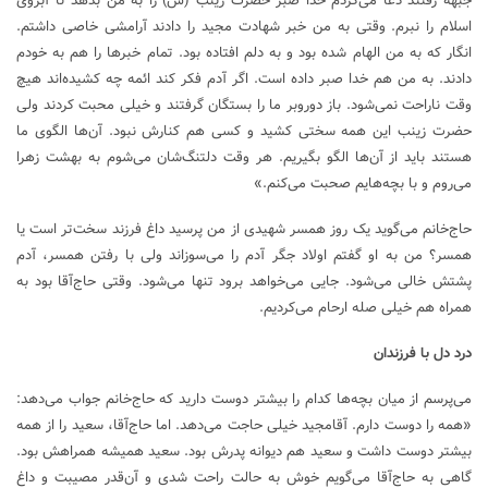
جبهه رفتند دعا می‌کردم خدا صبر حضرت زینب (س) را به من بدهد تا آبروی
اسلام را نبرم. وقتی به من خبر شهادت مجید را دادند آرامشی خاصی داشتم.
انگار که به من الهام شده بود و به دلم افتاده بود. تمام خبر‌ها را هم به خودم
دادند. به من هم خدا صبر داده است. اگر آدم فکر کند ائمه چه کشیده‌اند هیچ
وقت ناراحت نمی‌شود. باز دوروبر ما را بستگان گرفتند و خیلی محبت کردند ولی
حضرت زینب این همه سختی کشید و کسی هم کنارش نبود. آن‌ها الگوی ما
هستند باید از آن‌ها الگو بگیریم. هر وقت دلتنگ‌شان می‌شوم به بهشت زهرا
می‌روم و با بچه‌هایم صحبت می‌کنم.»
حاج‌خانم می‌گوید یک روز همسر شهیدی از من پرسید داغ فرزند سخت‌تر است یا
همسر؟ من به او گفتم اولاد جگر آدم را می‌سوزاند ولی با رفتن همسر، آدم
پشتش خالی می‌شود. جایی می‌خواهد برود تنها می‌شود. وقتی حاج‌آقا بود به
همراه هم خیلی صله ارحام می‌کردیم.
درد دل با فرزندان‌
می‌پرسم از میان بچه‌ها کدام را بیشتر دوست دارید که حاج‌خانم جواب می‌دهد:
«همه را دوست دارم. آقامجید خیلی حاجت می‌دهد. اما حاج‌آقا، سعید را از همه
بیشتر دوست داشت و سعید هم دیوانه پدرش بود. سعید همیشه همراهش بود.
گاهی به حاج‌آقا می‌گویم خوش به حالت راحت شدی و آن‌قدر مصیبت و داغ