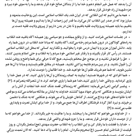
آن را بدهد که عمل خیر انجام دهم و خدا ما را از بندگان صالح خود قرار بدهد و ما را به سوی خود ببرد و
جزء شهیدان راه خودش قرار بدهد.
همه ما می‌دانیم که این انقلابی که در ایران شد، یک انقلاب اسلامی است.این روحانیت متعهد و
مبارز بود که در صدر این انقلاب کار می‌کرد، ما قدر این زحمات آن‌ها را بدانیم و همیشه پیرو آن‌ها
باشیم، ما باید همیشه پیرو ولایت فقیه باشیم و تا جان در بدن داریم از پیروی ولایت فقیه دست بر
نداریم.
در جلسات اسلامی شرکت کنید. و از وقایع مملکت و جو سیاسی روز همیشه آگاه باشید ضد انقلاب
به راه‌های گوناگون در درون شما مردم رخنه می‌کند، آگاه باشید که مبادا ضد انقلاب در درون شما راه
یابد. دانش آموزان عزیز و با ایمان درس خود را بخوانید، و نگذارید کسانی که مخل این انقلاب اسلامی
هستند، در رأس کار قرار بگیرند و با رفتار غیر اسلامی خود مردم را به انقلاب و حتی اسلام بدبین کنند.
حق را فراموش نکنید و در موضع حق محکم بایستید، هیچ گاه تا حرفی برای شما واضح و روشن نشده
آن را قبول نکنید. و در بین مردم شایعه پراکنی نکنید. همیشه در مقابل ظلم بایستید و مبادا با آن‌ها هم
نشین شوید، که شما هم شریک ظلم آن‌ها خواهید شد. و خدا ظالمان را دوست ندارد.
شما افرادی که در شهرها هستید ! بیایید به کمک رزمندگان و آن‌ها را یاری کنید، که در عمل خدا را
یاری کرده‌اید. و وقتی خدا را یاری کنید،خدا هم شما را یاری خواهد کرد، « ان تنصرالله ینصرکم ».
[۳]
پیامبر گرامی (ص) می‌فرماید: “هنگامی که رزمندگان قصد جنگ کنند خدا نجات از آتش را بر
ایشان بنویسد و هنگامی که برای جهاد مهیا گشتند خداوند به ایشان بر ملائکه مباهات می‌کند و موقعی
که با خانواده‌های خود وداع می‌کنند، از گناهان خویش پاک می‌شوند.و هنگامی که به جنگ با دشمن
برخیزند، و نبرد آغاز گردد فرشتگان اطراف آن‌ها جمع می‌شود. و از خدا برای ایشان نصرت و پایداری
طلب می‌کنند.”
[۴]
از خداوند می‌خواهم که گناهان ما را ببخشد. و ما را عاقبت به خیر بگرداند. از خدا می‌خواهم که ما
ار از دوست داران خودش قرار بدهد. و ما را جزو شهدای واقعی قرار بدهد.
خدایا، با فضلت با ما رفتار کن.و این انقلاب را به انقلاب حضرت مهدی (عج) متصل بگردان. و روز
قیامت از شناختن امام حسین (ع) محروم مگردان. امام را با قلب پاک دعا کنید. که الان نعمت بزرگی
است که در دست شماست.