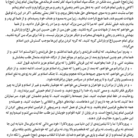
زمان(عج) خمینی بت شکن در جنگ سپاه اسلام با سپاه کفر تحت فرماندهی مولایمان امام زمان (عج) با
آگاهی و یقین تمام شرکت کنم. به “هل من ناصر ینصرنی” رهبر و مرجع بزرگوارم و نایب امام زمانم
جواب مثبت دهم، و به سوی جبهه‌های حق علیه باطل بروم، و با کفار بعثی بجنگم. اگر در این راه توفیق
شهادت نصیبم شد، شما هیچ ناراحت نباشید. زیرا من به معبود و هدف خود رسیده‌ام. و از شما ‌ای پدر و
مادرم، باید خیلی تشکر کنم، که مرا تا این سن بزرگ کردید. و مرا در راه حق قرار دادید. و از شما
می‌خواهم که بعد از شهادت من گریه نکنید. چون خون من از خون حسین ابن علی (ع) و یارانش و
بهشتی و باهنر و رجایی و شهدای محراب و دیگر عزیزان عزیزتر نیست. و لذا برای مرگ من گریه نکنید.
برای امام حسین(ع) و یارانش گریه کنید، که گریه کردن برای این‌ها موجب گسترش دین اسلام
می‌گردد.
پدرم ! مرا ببخشید، که لیاقت فرزندی را برای شما نداشتم. و حق فرزندی را نتوانستم ادا کنم. و از
شما مادر هم چنین امیدوارم بعد از من برایم در موقع نماز از درگاه خداوند متعال طلب بخشش و
مغفرت کنی. و از خدا بخواهید که این قربانی ناقابل را که برای اسلام عزیز داده‌اید قبول کند.
و از برادرانم می‌خواهم، که بعد از من راهم را که همان راه اسلام عزیز است، ادامه دهند. و از دیگر
برادران می‌خواهم، که به سوی جبهه‌ها مردانه هجوم بیاورند. تا جنگ اسلام بر کفر به زودی به نفع اسلام
و مسلمین پایان گیرد.و تا پرچم اسلام در سرتاسر جهان برافراشته شود.
و در پایان از برادران و خواهران و دوستان می‌خواهم، که هوشیار باشید و غیر از اسلام و قرآن به چیز
دیگری فکر نکنید. و سعی کنید راه خدا را ترویج دهید. و دست از امام خمینی کبیر برندارید. از
روحانیت در خط امام حمایت کنید. نماز جمعه‌ها را تقویت کنید. تا چشم دشمنان کور شود. سر نمازتان
دعا کنید،که ما هر چه داریم از این دعاهاست. نهاد‌های دولتی و انقلابی را حمایت کنید. و همیشه و
همه جا مطیع فرامین امام باشید. و به فرمان او عمل کنید. و سرپیچی از فرامین امام سرپیچی کردن از
فرامین امام زمان(عج) است. و در پایان از کلیه اقوام و خویشان نیز طلب حلالیت می‌کنم و امیدوارم که
این حقیر را مورد حلالیت قرار دهند.
پروردگارا ! ما را تا نیامرزیدی از این دنیا مبر، پروردگارا ! خود می‌دانی که نه برای مال دنیا به این جا
آمده‌ام، نه برای ریاست، نه برای این که شخصیتم بالا رود، نه برای این که خودنمایی بکنم، بلکه برای
رضای تو آمده‌ام و از تو کمک و یاری می‌خواهم «خدایا، خدایا تا انقلاب مهدی (عج) خمینی را نگه دار»