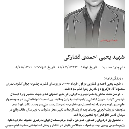
شهید یحیی احمدی فشارکی
نام پدر
:
محمود
تاریخ تولد:
۰۱/۰۳/۱۳۴۳
تاریخ شهادت:
۱۱/۰۸/۱۳۶۱
زندگی‌نامه
:
شهید یحیی احمدی فشارکی در اول خرداد ۱۳۴۳، در روستاي فشارک چشم به جهان گشود. پدرش
محمود آقا، کارگر بود و مادرش زهرا خانم نام داشت.
در سن هفت سالگی به همراه پدر و مادرش راهی شهر اصفهان شد و جهت تحصیل وارد دبستان
فردوسی گردید. دوران ابتدایی را با موفقیت به پایان رسانید. وی تحصیلات راهنمائی را در مدرسه بهار
علم سپری نمود و برای ادامه تحصیل دوره نظری به دبیرستان سید علی میر رفت. دانش آموز دوم
متوسطه در رشته تجربی بود، اما بعد از یکسال بعلت تغییر محل سکونت به دبیرستان هاتف واقع در
میدان قدس (طوقچی)، به تحصیل پرداخت.
تحصیل وی دردوران راهنمایی، همزمان با قیام مردم مسلمان ایران به رهبری حضرت امام (ره) علیه
رژیم منحوس پهلوی بود. او همراه با همکلاسی‌هایش در انتشار و پخش اعلامیه‌های حضرت امام خمینی