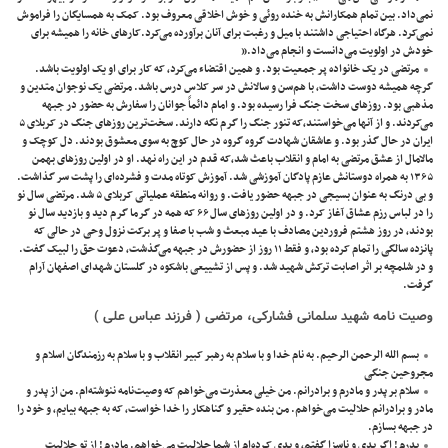
نمی‌داد. بین تمام همکارانش به خنده روئی و خوش اخلاقی معروف بود. کمک به همسایگان را فراموش
نمی‌کرد. هرگاه احتیاجی داشتند با میل و رغبت برای آنان برآورده می‌کرد.کارهای خانه را همیشه برای
خودش در اولویت می‌دانست و انجام می‌داد.”
مرتضی در یک خانواده پر جمعیت بود. و همین اقتضاء می‌کرد، که کار برای او یک اولویت باشد.
گرچه همیشه دوست داشت، با هم‌سن و سالانش در سر کلاس درس باشد. مرتضی یک نوجوان متدین و
مذهبی بود. روزهای سخت جنگ فرا رسیده بود. و امام دائماً جوانان را سفارش به حضور در جبهه
می‌کردند. و از آنها می‌خواستند،که تنور جنگ را گرم نگه دارند. سخت‌ترین روز‌های جنگ در کربلای ۵
ایران در حال گذر بود. و عاشقان شهادت گروه گروه در حال کوچ به سوی معشوق بودند. دل کوچک و
مالامال از عشق مرتضی به امام و انقلاب باعث شد،که قدم در این راه نهد. او در اولین روزهای بهمن
۱۳۶۵ به همراه دوستانش عازم پادگان آموزشی شد. آموزش کوتاه مدت و فشرده‌ای را پشت سر گذاشت.
و بی درنگ به عنوان بسیجی در جبهه حضور يافت. و روانه منطقه عملیاتی کربلای ۵ شد. مرتضی سال نو
را در لباس رزم عشاق آغاز کرد. و در اولین روزهای سال ۶۶ که همه در گرما گرم دید و بازدید سال نو
بودند، در روز هشتم فروردین مصادف با عید مبعث و شب با صفا و پر برکت نزول وحی در حالی که
پانزده سالگی را تمام کرده بود، و فقط ۱۱ روز از حضورش در جبهه می‌گذشت، دعوت حق را لبیک گفت.
و در شلمچه بر اثر اصابت ترکش شهيد شد. و پس از تشییعی باشکوه در گلستان شهدای اصفهان آرام
گرفت.
وصیت نامه
شهید سلمانی فشارکی، مرتضی ( فرزند عباس علی )
بسم الله الرحمن الرحیم. به نام خدا و با سلام به رهبر کبیر انقلاب و با سلام به رزمندگان اسلام و
مجروحین جنگی
سلام بر پدر و مادرم و برادرانم. من خیلی معذرت می‌خواهم که وصیت‌نامه ننوشته‌ام. من از پدر و
مادر و برادرانم حلالیت می‌خواهم. من بنده حقیر و گناهکار را خدا خواست، که به جبهه بیایم، و خود را
در جبهه بسازم.
پدرم ! اگر بدی و ناسزا گفتم، و بدی کـرده‌ام از شـما حـلالـیت می‌خواهم. مادرم ! از تو حلالیت