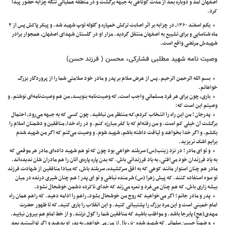
اصفهان آمد و دوباره بعد از مدت کوتاهی به جبهه برگشت و در منطقه عملیاتی تنگه چزابه حضور پیدا
کرد.
يكم اسفند ۱۳۶۰، در چزابه بر اثر اصابت ترکش خمپاره و گلوله توپ شهيد شد. و پیکر پاکش پس از ۲
ماه شناسایی و برای تشییع به اصفهان منتقل گردید. مزار او در گلستان شهدای اصفهان، همجوار برادر
شهیدش مرتضی واقع است.
وصیت نامه
شهید مطلبی فشارکی، محسن ( فرزند حسن)
بسم الله الرحمن الرحیم. پس از عرض سلام بر پدر و مادر خود سلامتی شما را از پروردگار بزرگ
خواهانم.
باری، چون برای هر فرد مسلمانی واجب است، که وصیت‌نامه بنویسد، من هم وصیت‌نامه‌ای نوشتم. و
وصیتم این است که:
پدرجان ! من این راه را انتـخاب کـردم،کـه مـنتظر من نباشید. چون کسی که به جبهه می‌رود، احتمال
برگشت آن خیلی کم است. و من رفته‌ام که با کفر مبارزه کنم. و در راه خدا، منافقین و دشمنان اسلام را
بکشم. و اگر خدا بخـواهد و لیاقت داشته باشم، شهید شوم. و وصیت می‌کنم که اگر من شهید شدم
برایم اشک نریزید.
و تو‌ ای مادر ! در نزد زینب(س) سربلند خواهی بود چون که تو هم شهید داده‌ای مادر هر موقعی که
به یاد فرزندان خود می‌افتی، به یاد فرزندانی باش. که بدن پاره پاره‌ی آنان را هم مادران شان ندیده‌اند.
مادر هم چنان استوار مانند کوهی که به افق سرکشیده، سربلند باش، که مبادا منافقین از شهادت فرزند
تو سوء استفاده کنند. که پیش زهرا (س) شرمنده نباشی و تو‌ ای پدر ! هـم چنان شیری درنده در میان
بیشه زاری باش، که هم چنان می‌غرد و نعره می‌زند که خدای ناکرده دشمن خوشحال نشود.
پدر و مادر جانم ! اگر می‌خواهید که روح من خوشحال بشود، راهم را ادامه دهید. که راهم همان راه
امام خمینی است و این مرد بزرگ را پشتیبانی کنید. و این انقلاب را یاری کنید، که تا ظهور حضرت
مهدی(عج) پابرجا باشد. و مواظب باشید که منافقین شما را گول نزنند. و از خط امام هم بیرون نیایید.
و ضمناً حسین سلمانی که شهید شده ۵۰ ریال از من می‌خواهد، به پدر او بدهید و اگر توانستید بعد