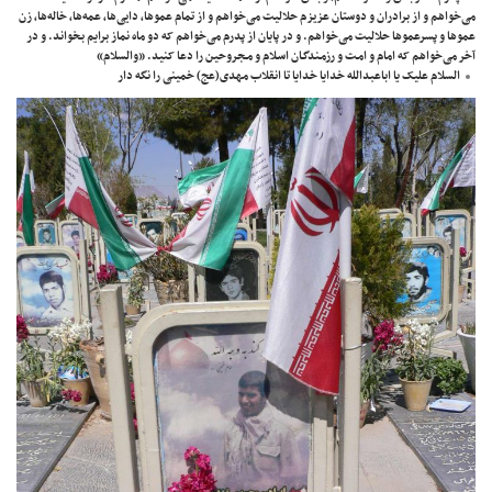
می‌خواهم و از برادران و دوستان عزیزم حلالیت می‌خواهم و از تمام عموها، دایی‌ها، عمه‌ها، خاله‌ها، زن
عموها و پسرعموها حلالیت می‌خواهم. و در پایان از پدرم می‌خواهم که دو ماه نماز برایم بخواند. و در
آخر می‌خواهم که امام و امـت و رزمـندگـان اسـلام و مـجروحین را دعا کنید. «والسلام»
السلام علیک یا اباعبدالله خدایا خدایا تا انقلاب مهدی(عج) خمینی را نگه دار