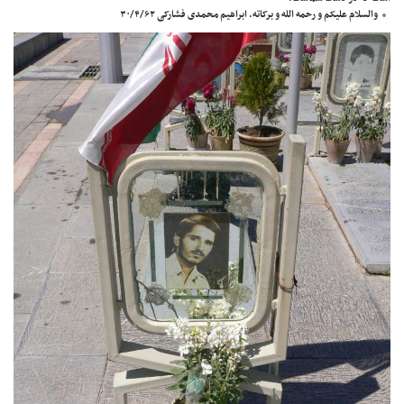
والسلام علیکم و رحمه الله و برکاته. ابراهیم محمدی فشارکی ۳۰/۴/۶۲