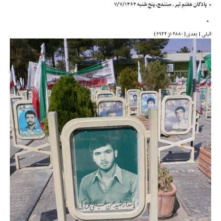
پادگان هفتم تیر. سنندج، پنج شنبه ۷/۷/۱۳۶۲
قبلی
|
بعدی
( ۴۸۸۰ از ۶۹۳۴ )