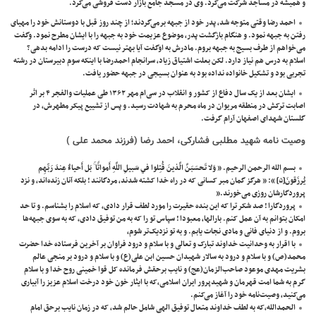
و همیشه در مساجد شرکت می‌کرد. وی در مسجد جامع بازار دست فروشی می‌کرد.
احمد رضا وقتی متوجه شد، پدر خود از جبهه برمی‌گردند؛ از چند روز قبل با دوستانش خود را مهیای
رفتن به جبهه نمود. و هنگام بازگشت پدر، موضوع عزیمت خود به جبهه را با ایشان مطرح نمود. وگفت
می‌خواهم از طرف بسیج به جبهه بروم. مادرش به اوگفت آیا بهتر نیست که درست را ادامه بدهی؟
اسلام به درس هم نیاز دارد. لکن بعلت اشتیاق زیاد، سرانجام احمدرضا با اینکه سوم دبیرستان در رشته
تجربی بود و تشکیل خانواده نداده بود به عنوان بسیجی در جبهه حضور يافت.
ایشان بعد از یک سال دفاع از کشور و انقلاب در سی‌ام مهر ۱۳۶۲ طی عملیات والفجر ۴ بر اثر
اصابت ترکش در منطقه مریوان در ماه محرم به شهادت رسید. و پس از تشییع پیکر مطهرش، در
گلستان شهدای اصفهان آرام گرفت.
وصیت نامه
شهید مطلبی فشارکی، احمد رضا (فرزند محمد علی )
بسم الله الرحمن الرحیم. ” وَلا تَحسَبَنَّ الَّذينَ قُتِلوا في سَبيلِ اللَّهِ أَمواتًا ۚ بَل أَحياءٌ عِندَ رَبِّهِم
يُرزَقونَ
[۵]
“: ” هرگز گمان مبر کسانی که در راه خدا کشته شدند، مردگانند ! بلکه آنان زنده‌اند، و نزد
پروردگارشان روزی می‌خورند.”
پروردگارا ! صد شکر ترا که این بنده حقیرت را مورد لطف قرار دادی، که اسلام را بشناسم. و تا حد
امکان بتوانم به آن عمل کنم. بارالها، معبودا ! سپاس تو را که به من توفیق دادی، که به سوی جبهه‌ها
بروم. و از دنیای فانی و مادی نجات یابم. و به تو نزدیک‌تر شوم،
با اقرار به وحدانیت خداوند تبارک و تعالی و با سلام و درود فراوان بر آخرین فرستاده خدا حضرت
محمد(ص) و با سلام و درود به سالار شهیدان حسین ابن علی(ع) و با سلام و درود بر منجی عالم
بشریت مهدی موعود صاحب‌الزمان(عج) و نایب برحقش فرمانده کل قوا خمینی روح خدا و با سلام
گرم به شما امت قهرمان و شهیدپرور ایران اسلامی،که با ایثار خون خود درخت اسلام عزیز را آبیاری
می‌کنید، وصیت‌نامه خود را آغاز می‌کنم.
الحمدالله،که به لطف خداوند متعال توفیق الهی شامل حالم شد، که در زمان نایب برحق امام