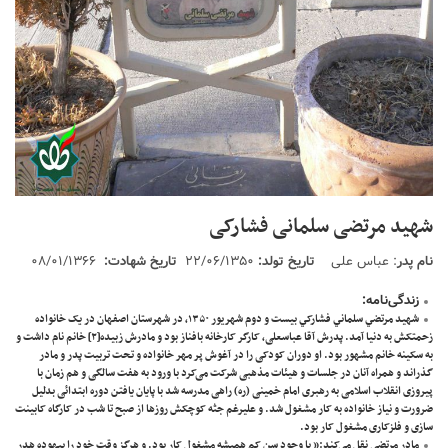
شهید مرتضی سلمانی فشارکی
نام پدر
: عباس علی
تاریخ تولد:
۲۲/۰۶/۱۳۵۰
تاریخ شهادت:
۰۸/۰۱/۱۳۶۶
زندگی‌نامه:
شهید مرتضي سلماني فشارکي بيست و دوم شهريور ۱۳۵۰، در شهرستان اصفهان در یک خانواده
زحمتکش به دنیا آمد. پدرش آقا عباسعلی، کارگر کارخانه بافناز بود و مادرش زبيده
[۲]
خانم نام داشت و
به سکینه خانم مشهور بود. او دوران کودکی را در آغوش پر مهر خانواده و تحت تربیت پدر و مادر
گذراند و همراه آنان در جلسات و هیئات مذهبی شرکت می‌کرد با ورود به هفت سالگی و هم زمان با
پیروزی انقلاب اسلامی به رهبری امام خمینی (ره) راهی مدرسه شد با پایان یافتن دوره ابتدائی بدلیل
ضرورت و نیاز خانواده به کار مشغول شد. و علیرغم جثه کوچکش روزها از صبح تا شب در کارگاه کابینت
سازی و فلزکاری مشغول کار بود.
مادر مرتضی نقل می‌کند:” با وجود سن کم همیشه مشغول کار بود. و هرگز وقت خود را بیهوده هدر