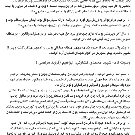
پایان رسانید. به کارهای فنی علاقه خاصی داشت. به همین جهت در ایام تابستان پس از فراغت از
تحصیل به کار سیم پیچی موتور مشغول ‌شد. و در این زمینه استعداد ویژه‌ای داشت. هر کاری را با اینکه
تا حالا انجام نداده بود، و با یک‌بار انجام دادن آن کار را به نحو احسن انجام می‌داد.
ابراهیم در نوجوانی به ورزش روی آورد. و در رشته کاراته بسیار موفق بود. ایشان بسیار منظم بود. و
در تمرینات حضور منظم داشت. وحتی بسیاری از اوقات با زبان روزه تمرینات را انجام می‌داد.
سال آخر دبیرستان بود،که عازم جبهه‌های نبرد حق علیه باطل شد. و در عملیات والفجر ۲ در منطقه
عمومی حاج عمران به فیض شهادت نائل گردید.
پیکر پاک شهید بعد از حدود یک ماه مهمان منطقه عملیاتی بودن، به اصفهان منتقل گشته و پس از
تشییع باشکوه، پیکر مطهرش در گلزار شهدای اصفهان آرام گرفت.
وصیت نامه
شهید محمدی فشارکی، ابراهیم (فرزند مرتضی )
بسم الله الرحمن الرحیم. درود به رهبر عزیزمان، رهبر مسلمانان جهان و منجی بشریت، ابراهیم
زمان و فرمانده کل قوا خمینی عزیز و سلام به روان پاک شهیدان راه خدا و سلام بر خانواده‌های شهدا،
نابود باد امریکا و شوروی و اسرائیل و طرفداران و نوکران آن ها.
سلام بر ملت غیور ایران، ملتی که همه با هم با پیروی کردن از رهبر عزیزمان و با در کف گذاشتن
جان خود تمام سختی‌ها را به جان خود خریده و منافقان و متجاوزین را نابود کرده و در مقابل اجانب
ایستادگی می‌کنند. این منافقان و گروهک‌های منحرف خیال می‌کنند که می‌توانند با کشتن چند نفر
پیروزی به دست بیاورند و به جنایت‌های خود ادامه دهند. اما این آرزو را باید به گور ببرند و باید بدانند
که در مقابل مردم ایران نمی‌توانند بایستند چون که ملت ایران از کشته شدن نمی‌هراسند و کشته شدن
را شهادت،و شهادت را،سعادت می‌دانند.
ای برادرانم، آمدم جبهه تا به فرمان امامم لبیک گویم، آمدم جبهه تا بتوانم در راه خدا کار کنم،
آمدم تا مسئولیتی که بر دوشم بود برآورده کنم و راه شهیدانی که در راه اسلام جان خود را فدا کردند
ادامه بدهم، آمدم جبهه تا بتوانم خـود را بـشناسـم و بـه خـدا نـزدیـک‌تر بشوم، از خدا می‌خواهم که توفیق