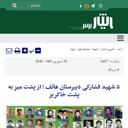
پ
گروه :
آخرین اخبار
/
شهدا
/
صفحه اول
/
ویژه
شناسه :
11427
20 شهریور 1401 - 13:40
0
دیدگاه
۵ شهید فشارکی دبیرستان هاتف ؛ از پشت میز به
پشت خاکریز