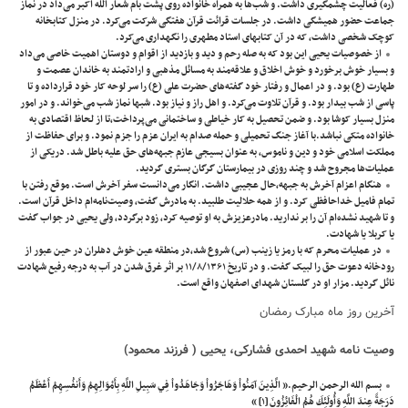
(ره) فعالیت چشمگیری داشت. و شب‌ها به همراه خانواده روی پشت بام شعار الله اکبر می‌داد در نماز
جماعت حضور همیشگی داشت. در جلسات قرائت قرآن هفتگی شرکت می‌کرد. در منزل کتابخانه
کوچک شخصی داشت، که در آن کتابهای استاد مطهری را نگهداری می‌کرد.
از خصوصیات یحیی این بود که به صله رحم و دید و بازدید از اقوام و دوستان اهمیت خاصی می‌داد
و بسیار خوش برخورد و خوش اخلاق و علاقه‌مند به مسائل مذهبی و ارادتمند به خاندان عصمت و
طهارت (ع) بود. و در اعمال و رفتار خود گفته‌های حضرت علی (ع) را سر لوحه کار خود قرارداده و تا
پاسی از شب بیدار بود. و قرآن تلاوت می‌کرد. و اهل راز و نیاز بود. شبها نماز شب می‌خواند. و در امور
منزل بسیار کوشا بود. و ضمن تحصیل به کار خیاطی و ساختمانی می‌پرداخت،تا از لحاظ اقتصادی به
خانواده متکی نباشد.با آغاز جنگ تحمیلی و حمله صدام به ایران عزم را جزم نمود. و برای حفاظت از
مملکت اسلامی خود و دین و ناموس، به عنوان بسیجی عازم جبهه‌های حق علیه باطل شد. دریکی از
عملیات‌ها مجروح شد و چند روزی در بیمارستان گرگان بستری گردید.
هنگام اعزام آخرش به جبهه،حال عجیبی داشت. انگار می‌دانست سفر آخرش است. موقع رفتن با
تمام فامیل خداحافظی کرد. و از همه حلالیت طلبید. به مادرش گفت، وصیت‌نامه‌ام داخل قرآن است.
و تا شهید نشده‌ام آن را بر ندارید. مادرعزیزش به او توصیه کرد، زود برگردد، ولی یحیی در جواب گفت
یا کربلا یا شهادت.
در عملیات محرم که با رمز یا زینب (س) شروع شد،در منطقه عین خوش دهلران در حین عبور از
رودخانه دعوت حق را لبیک گفت. و در تاریخ ۱۱/۸/۱۳۶۱ بر اثر غرق شدن در آب به درجه رفیع شهادت
نائل گردید. مزار او در گلستان شهدای اصفهان واقع است.
آخرین روز ماه مبارک رمضان
وصیت نامه
شهید احمدی فشارکی، یحیی ( فرزند محمود)
بسم الله الرحمن الرحیم.” الَّذِينَ آمَنُواْ وَهَاجَرُواْ وَجَاهَدُواْ فِي سَبِيلِ اللَّهِ بِأَمْوَالِهِمْ وَأَنفُسِهِمْ أَعْظَمُ
دَرَجَةً عِندَ اللَّهِ وَأُولَئِكَ هُمُ الْفَائِزُونَ
[۱]
“