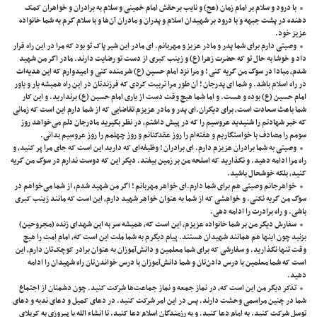
با درود و سلام بر امام زمان (عج) و نایب برحقش امام خمینی و سلام به برادران و خواهران کمک
دهنده در پشت جبهه و با درود بر شهیدان اسلام و پدران و مادران آن‌ها و با سلام گرم به شما خانواده
عزیز خود.
وصیتی دارم برای شما پدر و مادر عزیز و مهربانم.‌‌ ای مادر این شیر پاک تو بود که مرا در این راه قرار
داد و خوشا به حال تو که حضرت زهرا (ع) و زینب کبری از دست تو رضایت دارند. مادر اگر من شهید
شدم، مبادا در سوگ من گریه کنی ! و مرا نزد امام حسین (ع) شرمنده کنی و امیدوارم که این هدیه‌ات
در راه اسلام باشد. و شما‌ ای پدرجان ! آن طور مرا تربیت کردی که فرزندتان در این راه همیشه یار و یاور
امام حسین (ع) بوده و هست. و اما شما هیچ وقت دست از یاری امام حسین (ع) برندارید. و این کار
شما باعث سعادت است، برای دیگران.‌ای پدر و مادر عزیزم تقاضایی که از شما دارم این است که زمانی
که خبر شهادتم را شنیدید عروسیم را که در پیش داشتم، در نظر بگیرید مادرجان دلم می‌خواهد روز
سومم را مصادف با خواستگاریم و هفته‌ام را روز عقدکنانم و روز چهلمم را روز عروسیم بدانی.
وصیتی به شما برادران عزیزم دارم. ‌ای برادران ! وظیفه‌ای که دارید این است که جای مرا پر کنید، و
راه مرا ادامه دهید. و نگذارید که اسلحه من بر زمین بیفتد. دیگر این که دوست ندارم در سوگ من گریه
کنید، بلکه خوشحال باشید.
خواهرجانم وصیتی هم برای شما دارم‌.ای خواهر مهربانم ! اگر من شهید شدم، از شما می‌خواهم در
سوگ من گریه نکنی. و خواهشی که از شما به عنوان خواهر شهید دارم، این است که مانند زینب کبری
باشی. و راه برادرت را ادامه دهی.
سفارش دیگر من بر شما خانواده عزیزم، این است که، همیشه سر به این شهدای زنده (مجروحین)
بزنید چون اینها هم همانند شهیدان هستند. پیام دیگرم به شما ملت این است که، امام امت را هیچ
وقت تنها نگذارید. و سفارشی که برای شما معلمین و دانش‌آموزان به عنوان برادر کوچک‌تان دارم، این
است که شما معلمین با درس دادن‌تان و شما دانش‌آموزان با درس خواندن‌تان راه شهیدان را ادامه
دهید.
تذکر دیگر من این است که، در نماز جمعه و نماز جماعت‌ها شرکت کنید. چون دشمنان از اجتماع
شما در چنین مراسمی وحشت دارند. پس در این امر شرکت کنید. در دعای کمیل و دعای ندبه و دعای
توسل شرکت کنید. به امام دعا کنید. و به رزمندگان اسلام دعا کنید. تا انشاء الله با پیروزی به کربلای