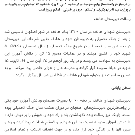
از هر نماز دو رکعت نماز برایم بخوانید. و در حدود ۱۰ الی ۲۰ روزه بدهکارم که امیدوارم برایم بگیرید. و
یا پول بدهید تا برایم بگیرند. والسلام – درود بر خمینی – اسلام پیروز است.
رسالت دبیرستان هاتف
دبیرستان شهدای هاتف در سال ۱۳۳۰ بنام هاتف در شهر اصفهان تاسیس شد
و بعد از جنگ تحمیلی به دبیرستان شهدای هاتف تغییر نام داد. این دبیرستان
در نخستین سال تحصیلی در شروع جنگ تحمیلی ( سال تحصیلی ۶۰-۵۹) ۵
شهید خود را تشیع میکند و در عملیات محرم ۱۵ تن از دانش آموزان این
دبیرستان به شهادت می رسند و در یک روز آن‌هم در ۲۵ آبان سال ۶۱، تابوت ۱۵
شهید در حیاط مدرسه قرار گرفته و مدرسه حال و هوای خاصی پیدا میکند . و به
همین مناسبت نیز یادواره شهدای هاتف در ۲۵ ابان هرسال برگزار میگردد .
سخن پایانی
دبیرستان شهدای هاتف در دهه ۶۰ با بصیرت معلمان ودانش آموزان خود یکی
از پرافتخارترین دبیرستان‌های اصفهان در دوران هشت سال جنگ تحمیلی بوده
است. واینک نیز رسالت زنده نگهداشتن یاد و راه شهدای خویش را بر دوش دارد ؛
تا دانش اموزان مدرسه نسبت به این شهدای والامقام شناخت پیدا کرده و راه و
سیره انها را در زندگی خود قرار داده و در جهت اهداف انقلاب و نظام اسلامی