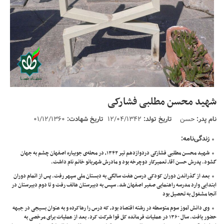
شهید محسن مطلبی فشارکی
نام پدر:
حسن‌
تاریخ تولد:
۱۲/۰۴/۱۳۴۲
تاریخ شهادت:
۰۱/۱۲/۱۳۶۰
زندگی‌نامه:
شهید محسن مطلبی فشارکی دردوازدهم تير ۱۳۴۲، در محله‌ی جویباره اصفهان چشم به جهان
گشود. پدرش حسن آقا، تعمیرکار دوچرخه بود و مادرش شهربانو خانم نام داشت.
بعد از گذراندن دوران کودکی درسن هفت سالگی به دبستان ملی سپهر رفت. پس از اتمام دوران
ابتدایی وارد مدرسه راهنمایی صغیر اصفهان شد. سپس به دبیرستان هاتف رفت و تا دوم دبیرستان در
آنجا مشغول به تحصیل بود
وی دانش آموز سوم متوسطه در رشته اقتصاد بود، که درس را رهاکرده و به عنوان بسیجی در جبهه
حضور يافت. سال ۱۳۶۰ در عملیات فرمانده کل قوا شرکت کرد. بعد از عملیات برای مرخصی به