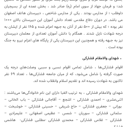
شد؛ و فرمان جهاد از سوی امام (ره) صادر شد ، بخش عمده ای از بسیجیان
داوطلب ؛ از مدارس بودند . یکی از مدارس شاخص ، دبیرستان هاتف اصفهان
می باشد. در دوران دفاع مقدس تعداد دانش آموزان این دبیرستان بالای ۱۰۰۰
نفر بوده ؛ که بیش از ۵۰۰ نفر از آنان به جبهه اعزام شده و ۱۶۵ نفر از ایشان به
درجه شهادت نایل شدند . همگام با دانش آموزان تعدادی از معلمان دبیرستان
نیز به جبهه رفته و همچنین این دبیرستان یکی از پایگاه های اعزام نیرو به جنگ
بوده است .
شهدای والامقام فشارکی
اقوام فشارکی‌ها ، شامل تمامی اقوام نسبی و سببی وصلت‌های درجه یک
صورت گرفته را شامل می‌شود، که از میان جامعه فشارکی‌ها ، تعداد ۶۹ نفر
تاکنون به شهادت رسیده اند و تقدیم اسلام وانقلاب شده اند.
شهدای والامقام فشارکی ، به ترتیب الفبا دارای این نام خانوادگی‌ها می‌باشند :
اثنی‌عشری – احمدی فشارکی – اشجع – آقاجانی فشارکی – باب الخانی –
بورانی – جعفری فشارکی – حاج شریفی – حسینی فشارکی – خوشبخت –
سلمانی فشارکی – سوریان – شمس – عظیمی اصفهانی – علیمرادی –
فشارکی – غلامی فشارکی – محمدی فشارکی -مطلبی فشارکی- هاشمی
فشارکی