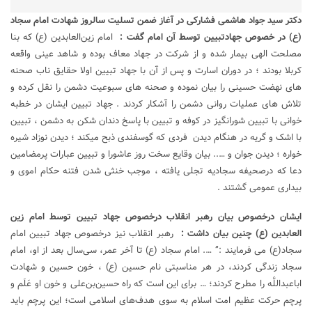
دکتر سید جواد هاشمی فشارکی در آغاز ضمن تسلیت سالروز شهادت امام سجاد
(ع) در خصوص جهادتبیین توسط آن امام گفت :
امام زین‌العابدین (ع) که بنا
مصلحت الهی بیمار شده و از شرکت در جهاد معاف بوده و شاهد عینی واقعه
کربلا بودند ؛ در دوران اسارت و پس از آن با جهاد تبیین اولا حقایق ناب صحنه
های نهضت حسینی را بیان نموده و صحنه های سبوعیت دشمن را نقل کرده و
تلاش های عملیات روانی دشمن را آشکار کردند . جهاد تبیین ایشان در خطبه
خوانی با تبیین شورانگیز در کوفه و تبیین با پاسخ دندان شکن به دشمن ، تبیین
با اشک و گریه در هنگام دیدن فردی که گوسفندی ذبح میکند ؛ دیدن نوزاد شیره
خواره ؛ دیدن جوان و ….. بیان وقایع سخت روز عاشورا و تبیین عبارات پرمضامین
دعا که درصحیفه سجادیه تجلی یافته ، موجب خنثی شدن فتنه حکام اموی و
بیداری عمومی گشتند .
ایشان درخصوص بیان رهبر انقلاب درخصوص جهاد تبیین توسط امام زین
العابدین (ع) چنین بیان داشت :
رهبر انقلاب نیز درخصوص جهاد تبیین امام
سجاد(ع) می فرمایند :” …. امام سجاد (ع) تا آخر عمر، سی‌سال بعد از او، امام
سجاد زندگی کردند، در هر مناسبتی نام حسین (ع) ، خون حسین و شهادت
اباعبداللَّه را مطرح کردند؛ … برای این است که راه حسین‌بن‌علی و خون او عَلَم و
پرچم حرکت عظیم امت اسلام به سوی هدف‌های اسلامی است؛ این پرچم باید