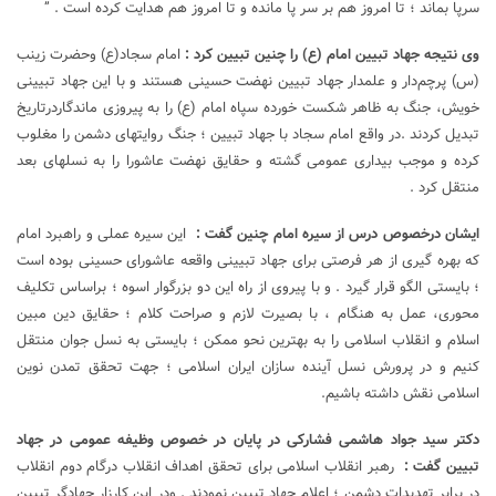
سرپا بماند ؛ تا امروز هم بر سر پا مانده و تا امروز هم هدایت کرده است . ”
وی نتیجه جهاد تبیین امام (ع) را چنین تبیین کرد :
امام سجاد(ع) وحضرت زینب
(س) پرچم‌دار و علمدار جهاد تبیین نهضت حسینی هستند و با این جهاد تبیینی
خویش، جنگ به ظاهر شکست خورده سپاه امام (ع) را به پیروزی ماندگاردرتاریخ
تبدیل کردند .در واقع امام سجاد با جهاد تبیین ؛ جنگ روایتهای دشمن را مغلوب
کرده و موجب بیداری عمومی گشته و حقایق نهضت عاشورا را به نسلهای بعد
منتقل کرد .
ایشان درخصوص درس از سیره امام چنین گفت :
این سیره عملی و راهبرد امام
که بهره گیری از هر فرصتی برای جهاد تبیینی واقعه عاشورای حسینی بوده است
؛ بایستی الگو قرار گیرد . و با پیروی از راه این دو بزرگوار اسوه ؛ براساس تکلیف
محوری، عمل به هنگام ، با بصیرت لازم و صراحت کلام ؛ حقایق دین مبین
اسلام و انقلاب اسلامی را به بهترین نحو ممکن ؛ بایستی به نسل جوان منتقل
کنیم و در پرورش نسل آینده سازان ایران اسلامی ؛ جهت تحقق تمدن نوین
اسلامی نقش داشته باشیم.
دکتر سید جواد هاشمی فشارکی در پایان در خصوص وظیفه عمومی در جهاد
تبیین گفت :
رهبر انقلاب اسلامی برای تحقق اهداف انقلاب درگام دوم انقلاب
در برابر تهدیدات دشمن ؛ اعلام جهاد تبیین نمودند . ودر این کارزار جهادگر تبیین