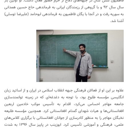
فاطمیون شش سال در جبهه‌های دفاع از حرم حضور فعال داشت. او اولین بار
سال سال ۹۲ و با گروهی از رزمندگان ایرانی به فرماندهی حاج حسین همدانی
به سوریه رفت و در آنجا با یگان فاطمیون به فرماندهی ابوحامد (علیرضا توسلی)
آشنا شد.
علاوه بر این او از فعالان فرهنگی جبهه انقلاب اسلامی در ایران و از اساتید زبان
انگلیسی مؤسسه طلوع بود، با توجه به دغدغه‌ای که در زمینه توانمندسازی
جامعه مهاجر احساس می‌کرد، اقدام به تأسیس موکب خادمین اربعین
افغانستانی‌ها و هیات شهدای گمنام افغانستانی کرد. همچنین مؤسسه طلیعه
نخبگان مهاجر را به منظور کادرسازی از جوانان افغانستانی با برگزاری کلاس‌های
علمی، فرهنگی و آموزشی تأسیس کرد. ابوزینب در پاییز سال ۱۳۹۶ به شدت