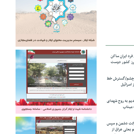
رد ایران ساکن
برز کشور دوست
ل چشم/گسترش خط
 اسرائیل
دیم به روح شهدای
 میناب
رکت دشمن و سپس
م بعثی عراق از