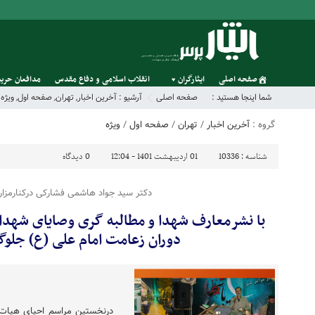
صفحه اصلی
ایثارگران
انقلاب اسلامی و دفاع مقدس
مدافعان حریم
شما اینجا هستید :
صفحه اصلی
آرشیو :
آخرین اخبار
,
تهران
,
صفحه اول
,
ویژه
گروه :
آخرین اخبار
/
تهران
/
صفحه اول
/
ویژه
شناسه :
10336
01 اردیبهشت 1401 - 12:04
0
دیدگاه
دکتر سید جواد هاشمی فشارکی درکنارمزار 
با نشرمعارف شهدا و مطالبه گری وصایای شهدا ؛
دوران زعامت امام علی (ع) جلوگ
درنخستین مراسم احیای هيات خ