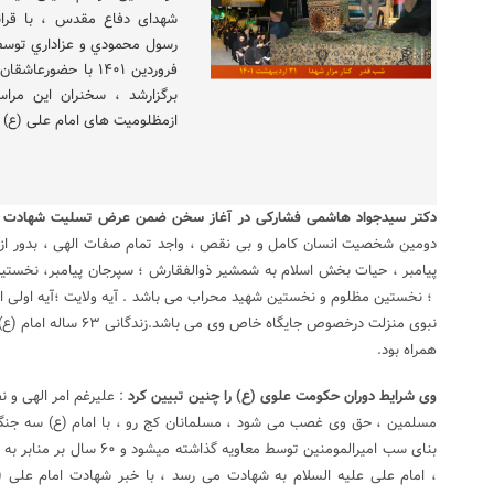
شهدای دفاع مقدس ، با قرائ
فروردین ۱۴۰۱ با حض
برگزارشد ، سخنران این مرا
ازمظلومیت های امام علی (ع)
دکتر سیدجواد هاشمی فشارکی در آغاز سخن ضمن عرض تسلیت شهادت ام
دومین شخصیت انسان کامل و بی نقص ، واجد تمام صفات الهی ، بدور از گن
پیامبر ، حیات بخش اسلام به شمشیر ذوالفقارش ؛ سپرجان پیامبر، نخستی
؛ نخستین مظلوم و نخستین شهید محراب می باشد . آیه ولایت ؛آیه اولی ال
نبوی منزلت درخصوص جایگاه خا
همراه بود.
وی شرایط دوران حکومت علوی (ع) را چنین تبیین کرد
: علیرغم امر الهی و
مسلمین ، حق وی غصب می شود ، مسلمانان کج رو ، با امام (ع) سه جنگ
بنای سب امیرالمومنین توسط معاوی
، امام علی علیه السلام به شهادت می رسد ، با خبر شهادت امام علی