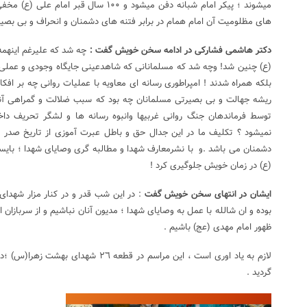
میشوند ؛ پیکر امام شبانه دفن میشود و ۱۰۰ سا
های مظلومیت آن امام همام در برابر فتنه های دشمنان و انحراف و بی بص
دکتر هاشمی فشارکی در ادامه سخن خویش گفت :
چه شد که علیرغم اینهمه
(ع) چنین شد! وچه شد که مسلمانانی که شاهدعینی جایگاه وجودی و عملی عل
بلکه همراه شدند !‌ امپراطوری رسانه ای معاویه با عملیات روانی چه بر افکار
ریشه جهالت و بی بصیرتی مسلمانان چه بود که سبب ضلالت و گمراهی آنان
توسط فرماندهان جنگ روانی غربیها وانبوه رسانه ها و لشگر تحریف 
نمیشود ؟ تکلیف ما در این جدال حق و باطل عبرت آموزی از تاریخ صدر اس
دشمنان می باشد .و با نشرمعارف شهدا و مطالبه گری وصایای شهدا ؛ بایست
(ع) در زمان خویش جلوگیری کرد !
ایشان در انتهای سخن خویش گفت
: در این شب قدر و در کنار مزار شهدای
بوده و ان شالله با عمل به وصایای شهدا ؛ مدیون آنان نباشیم و از سربازان 
ظهور امام مهدی (عج) باشیم .
لازم به یاد اوری است ، این مراسم در قطعه ٦
گردید .