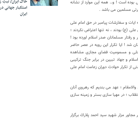
خاک ایران/ ثبتِ 
ل قبر امام علی (ع) مخفی بوده است ! و… همه این موارد از نشانه
استکبار جهانی در
یرتی مسلمین می باشد .
ایران
 ایات و سفارشات پیامبر در حق امام علی
ی (ع) بودند ، نه تنها اعتراض نکردند ؛
 و رفتار مسلمانان صدر اسلام اورده بود !
 شد ! ایا تکرار این رویه در عصر حاضر
داخلی و مسمومیت فضای مجازی مشاهده
لام و جهاد تبیین در برابر جنگ ترکیبی
ی از تکرار حوادث دوران زعامت امام علی
 والامقام ؛ عهد می بندیم که رهروی آنان
انقلاب ؛ در مهیا سازی بستر و زمینه سازی
٢ شهدای بهشت زهرا(س) ؛در مجاور مزار شهید سيد احمد پلارك برگزار