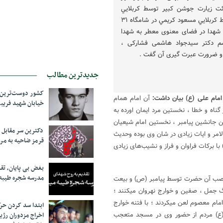
ت زيارت جوشن كبير توسط كربلايي
رسول محمودي و عزاداري توسط كربلايي مسعود كريمي در شامگاه ۳۱
ورعاشقان شهدا در فضای معنوی معطر به شهدا
سم دکتر سیدجواد هاشمی فشارکی ،
 و ضرورت عبرت گیری آن گفت .
جدیدترین مطالب
کشور دوست‌ترین ف
ام علی (ع) بیان داشت:
آن امام همام
خیابان شهید فری
اه و خطا ، نخستین مرد ایمان اورده به
ن جانشین پیامبر ، نخستین امام شیعیان
دکترین سر مقاب
امر و ایات زیادی در شان وی بوده وحدیث
قرمز ضاحیه به مرز
ص وی می باشد.زندگانی ۶۳ ساله امام (ع) با برکات فراوان و فراز و نشیب‌های زیادی
بغض بی پایان، تق
مدرسه شجره طیبه
 نصب آن حضرت توسط پیامبر (ص) و بیعت
 جمل ، صفین و خوارج نهروان میکنند ؛
ه گذاشته میشود و ۶۰ سال بر منابر به امام معصوم لعن میکردند ؛ با فتنه خوارج
ابتدا سد کردن ح
 (ع) مردم از حضور وی در مسجد متعجب
اخراج مزدوران رژی