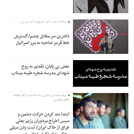
ساخت بمب اتم، خروج از ان پی تی
دکترین سر مقابل چشم/گسترش
خط قرمز ضاحیه به مرز اسرائیل
بغض بی پایان، تقدیم به روح
شهدای مدرسه شجره طیبه میناب
پیام محسن رضایی به مناسبت آغاز هفته
دفاع مقدس
ابتدا سد کردن حرکت دشمن و
سپس اخراج مزدوران رژیم بعثی
عراق از خاک ایران/ ثبتِ زدن سیلی
محکم به استکبار جهانی در