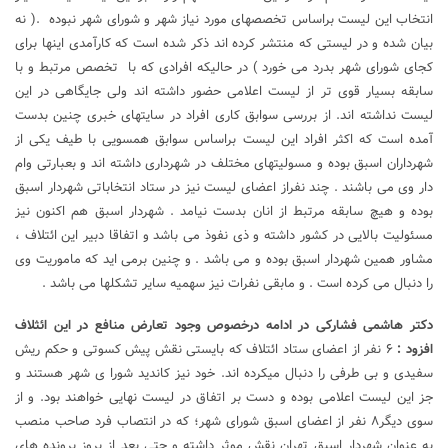
انتخاب این لیست براساس تخصصهای مورد نیاز شهر و شورای شهر نبوده .( نه
بیان شده و در لیستی که منتشر کرده اند ذکر شده است که کارآمدی اینها برای
کجای شورای شهر بدرد می خورد ) در حالیکه افرادی که با تخصص مرتبط و با
سابقه بسیار قوی تر از لیست اعلامی حضور داشته اند ولی جایگاهی در این
لیست نداشته اند. از بررسی سوابق کاری افراد در سایتهای خبری چنین بدست
آمده است که اکثر افراد این لیست براساس سوابق همسویی با طیف یکی از
شهرداران اسبق بوده و مسولیتهای مختلف در شهرداری داشته اند و بعبارتی وام
دار وی می باشند . چند نفراز اعضای لیست نیز در ستاد انتخاباتی شهردار اسبق
بوده و هیچ سابقه مرتبط از انان بدست نیامد . شهردار اسبق هم اکنون نیز
مسئولیت بالایی در کشور داشته و ذی نفوذ می باشد و اتفاقا دبیر این ائتلاف ،
مشاور همین شهردار اسبق بوده و می باشد . و چنین برمی اید که ماموریت وی
را دنبال می کرده است . و مابقی نفرات نیز سهمیه سایر تشکلها می باشد .
دکتر هاشمی فشارکی در ادامه درخصوص وجود تعارض منافع در این ائثلاف
افزود :
۶ نفر از اعضای ستاد ائتلاف که بایستی نقش پیش کسوتی و حکم ریش
سفیدی و بی طرفی را دنبال میکرده اند. خود نیز کاندید شورا ی شهر هستند و
جز این لیست اعلامی بوده و دست بر اتفاق در لیست نهایی خواهند بود. و از
سوی دیگر۸ نفر از اعضای اسبق شورای شهر؛ که در انتصاب فرد صاحب منصب
به عنوان شهردار اسبق تهران نقش موثر داشته و حتی بعد از بروز پرونده های