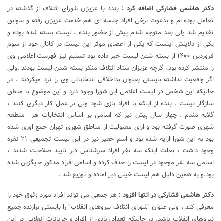
دکتر هاشمی فشارکی اضافه کرد :
بنده با عزیزان شورای ائتلاف از گذشته در
تعامل بوده ام و بدعوت برخی افراد جلسه ای هم خدمت عزیزان رفته و سوابق
تقدیم شد ولی بعد متوجه شدم پیش از حضور بنده ، لیست بسته شده بوده و
یکی از دلایلش اینست که یکی از اعضای موثر این لیست در کانال خود از سوم
فروردین ۱۴۰۰ از بسته شدن لیست خبر داده بود تسنیم نیز فهرست اعلامی وی
را منتشر کرده بود، گرچه عزیزان ستاد ائتلاف منکر بسته شدن لیست بودند .ولی
اگر واقعیت نداشته بایستی بعنوان بداخلاقی انتخاباتی وی را ترد میکردند ، در
حالیکه این شخص در لیست اعلامی این شورا وجود دارد و این موضوع با منطق
سازگار نیست . بنده از اینکه با افراد بازی شود ولی در عمل کار دیگری کنند ،
گلایه مندم . چهار سال پیش نیز که اسامی بر اساس انتخابات هر منطقه
شهری صورت گرفته بود و ارای مقبولیت از مناطق شهری تهران جمع اوری شده
بود به این شورا ارایه شده بود و اسم حقیر نیز در این لیست تجمیعی ۲۱ نفره
وجود داشت ، بعلت اینکه سه نفر افراد سرشناس دیر تایید صلاحیت شدند ،
اسامی سه نفر موجود در لیست را حذف کرده و اسامی افراد مذکور جایگزین شده
بود.و به همین دلیل هم لیست خیلی دیر اماده و توزیع شد .
دکتر هاشمی فشارکی در انتها افزود :
هر جمعی می تواند افراد مورد وثوق خود را
معرفی کند ، ولی عنوان “شورای ائتلاف نیروهای انقلاب” را بایستی برازنده جمیع
نیروهای انقلاب باشد. در حالیکه تعداد زیادی از افراد و جریانات انقلابی در این