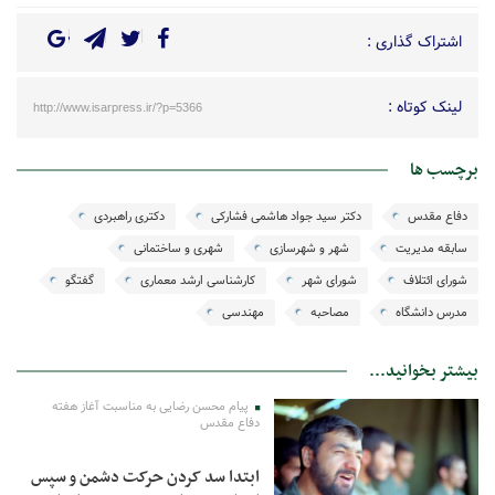
اشتراک گذاری :
لینک کوتاه :
http://www.isarpress.ir/?p=5366
برچسب ها
دفاع مقدس
دکتر سید جواد هاشمی فشارکی
دکتری راهبردی
سابقه مدیریت
شهر و شهرسازی
شهری و ساختمانی
شورای ائتلاف
شورای شهر
کارشناسی ارشد معماری
گفتگو
مدرس دانشگاه
مصاحبه
مهندسی
بیشتر بخوانید...
پیام محسن رضایی به مناسبت آغاز هفته
دفاع مقدس
ابتدا سد کردن حرکت دشمن و سپس