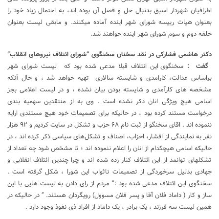
اطرافیان شهردار اسبق بدنبال حل و فصل آن بوده اند، به احتمال زیاد خود را
بعنوان هیات رییسه شورای شهر اینده آماده میکنند. و مابقی لیست بعنوان
حلقه دوم و سوم شورای شهر اینده خواهند شد.
دکتر هاشمی فشارکی در نقد سخنان سخنگوی “شورای ائتلاف نیروهای انقلاب”
گفت :
سخنگوی این انتلاف قبلا مدعی شده بود که لیست شورای شهر
براساس عدالت، کارامدی و شایسته سالاری تهیه خواهد شد ، و حال آنکه
مشخصه های کارآمدی و شایسته بودن بیان نشده ، و در لیست اعلامی بجز
اسامی هیچ ویژگی انان ذکر نشده است . وی به از منتقدین سهمیه بندی
درخواست مستند کرده بود ، در حالیکه برای تصمیمات خود هیچ مستندی ارایه
ننموده اند . اقای سخنگو از ثبت نام ۶٨ حزب و تشکل در سایت کردیم و ٩٢ هزار
نفر به نمایندگی از اقشار، احزاب، اصناف و تشکل‌های سیاسی ذکر کرده اند ، در
حالیکه اسامی هیچکدام از انان را اعلام ننموده اند ؛ تا مشخص شود چه تعداد از
تشکلهای توانمد از این ائتلاف کنار زده شده اند و چرا چندین ائتلاف انقلابی و
جهادی بدلیل سرخوردگی از تصمیمات ناثواب این شورا ، شکل گرفته است .
سخنگوی این ائتلاف مدعی شده بود :” مردم از رای دادن به لیست هایی با این
ساز و کار ( داماد فلان آقا و پسر فلان مسوول) رویگردان هستند. ” در حالیکه در
همین لیست سه فرزند ، یک برادر ، یک داماد از افراد ذی نفوذ وجود دارد .