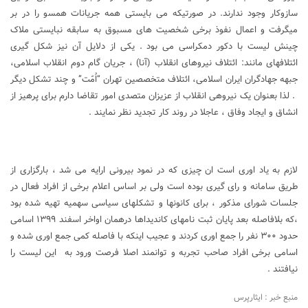
سازوکار وجود ندارند. در صورتیکه می بایستی همه جریانات همسو را در بر
میگرفت و اعمال نفوذ برخی شخصیت های مسبوق به سابقه نبایستی ملاک
چینش لیست با دکور دمکراسی می بود . یکی از دلایل آن نیز شکل گیری
ائتلافهای مانند: ائتلاف نیروهای انقلاب (آنا) ، جریان گام دوم انقلاب اسلامی،
جبهه جهادگران ایران اسلامی، ائتلاف متخصصین تهران “اُمّت” و چند تشکل دیگر
. لذا بعنوان یک نیروهی انقلاب از عزیزان متصدی امور تقاضا دارم برای پرهیز از
انشاق و ایجاد وفاق ، عاجلا در روند کار تجدید نظر نمایند .
لازم به یاد اوری است ان چیزی که در نمود بیرونی ارایه می شد ، بارگزاری از
طریق سامانه و رای گیری بوده است ولی بر اساس اعلام برخی از افراد فعال در
جلسات شورای مذکور ، برای کانونها و تشکلهای سیاسی سهمیه تهیه شده بود
،که بلافاصله بعد پایان ثبت نامهای کاندیداها درهمان اواخر اسفند ۱۳۹۹ اسامی
حدود ۳۰۰ نفر را جمع اوری کردند و عجیب اینکه با فاصله کمی جمع اوری شده و
اسامی برخی افراد صاحب تجربه و توانمند اصلا فرصت ورود به این لیست را
نیافتند .
منبع خبر : ایثارپرس