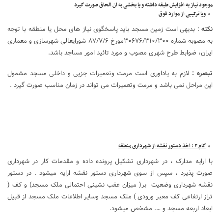
موجود نیاز به افزایش طبقه داشته و یا بخشی به ان الحاق صورت گیرد
ویا ترکیبی از موارد فوق
نکته
: بدیهی است زمین مسجد باید پاسخگوی نیاز های محل یا منطقه با توجه
به مصوبه شماره ۳۰۶۷۶/۳۱۰/۳۰۰مورخ ۸۷/۷/۶ شورایعالی شهرسازی و معماری
ایران، ضوابط طرح شهری مصوب و مورد تائید امور مساجد باشد.
تبصره :
لازم به یاداوری است مرمت وتعمیرات جزیی و داخلی مسجد مشمول
این مراحل نمی باشد و مرمت وتعمیرات می تواند در زمان مناسب صورت گیرد .
گام ۲ : اخذ دستور نقشه از شهرداری منطقه
با ارایه مدارک ، در شهرداری تشکیل پرونده داده و مقدمات کار در شهرداری
صورت پذیرد ، سپس از سوی شهرداری دستور نقشه ارایه میشود . در دستور
نقشه شهرداری وضعیت بر( میزان عقب نشینی احتمالی ملک مسجد) و کف (
تراز ارتفاعی کف معبر ورودی ) ملک مسجد وسایر اطلاعات ملک مسجد از قبیل
ابعاد اربعه مسجد و …. مشخص میشود.