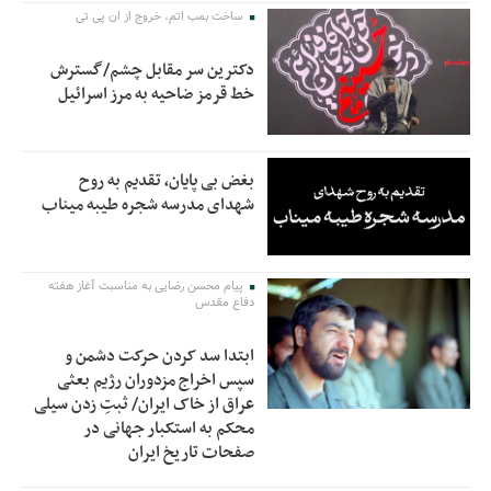
ساخت بمب اتم، خروج از ان پی تی
دکترین سر مقابل چشم/گسترش
خط قرمز ضاحیه به مرز اسرائیل
بغض بی پایان، تقدیم به روح
شهدای مدرسه شجره طیبه میناب
پیام محسن رضایی به مناسبت آغاز هفته
دفاع مقدس
ابتدا سد کردن حرکت دشمن و
سپس اخراج مزدوران رژیم بعثی
عراق از خاک ایران/ ثبتِ زدن سیلی
محکم به استکبار جهانی در
صفحات تاریخ ایران