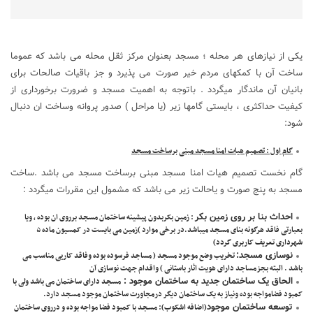
یکی از نیازهای هر محله ؛ مسجد بعنوان مرکز ثقل محله می باشد که عموما
ساخت آن با کمکهای مردم خیر صورت می پذیرد و جز باقیات صالحات برای
بانیان آن ماندگار میگردد . باتوجه به اهمیت مسجد و ضرورت برخورداری از
کیفیت حداکثری ، بایستی گامها زیر (یا مراحل ) صدور پروانه وساخت ان دنبال
شود:
گام اول : تصمیم هیات امنا مسجد مبنی برساخت مسجد
گام نخست تصمیم هیات امنا مسجد مبنی برساخت مسجد می باشد .ساخت
مسجد به پنج صورت و یاحالت زیر می باشد که مشمول این مقررات میگردد :
احداث بنا بر روی زمین بکر
: زمین بکربدون پیشینه ساختمان مسجد برروی ان بوده ، ویا
بعبارتی فاقد هرگونه بنای مسجد میباشد.در برخی موارد )زمین می بایست در کمسیون ماده ۵
شهرداری تعریف کاربری گردد)
نوسازی مسجد:
تخریب وضع موجود مسجد ( مساجد فرسوده بوده وفاقد کاریی مناسب می
باشد . البته بجزمساجد دارای هویت اثار باستانی ) واقدام جهت نوسازی آن
الحاق یک ساختمان جدید به ساختمان موجود :
مسجد دارای ساختمان می باشد ولی با
کمبود فضامواجه بوده ونیاز به یک ساختمان دیگر درمجاورت ساختمان موجود مسجد دارد.
توسعه ساختمان موجود
(اضافه اشکوب): مسجد با کمبود فضا مواجه بوده و درروی ساختمان