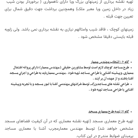
تهیه نقشه برداری از زمینهای بزرگ ویا دارای ناهمواری ( برخوردار بودن شیب
زیاد در داخل زمین ویا معبر ملک) وهمچنین برداشت جهت دقیق شمال برای
تعیین جهت قبله .
زمینهای کوچک ، فاقد شیب وامثالهم نیازی به نقشه برداری نمی باشد. ولی زاویه
قبله بایستی دقیقا مشخص شود .
گام ۶ : انتخاب مهندس معمار
طرح مساجد کوچک لازم است توسط مشاورين حقيقی ( مهندس معمار) دارای پروانه اشتغال
معماری، وپيشينه آشنايی با طراحی مساجد تهيه شود . مهندس معماربايد به طراحي و اجراي مسجد
آشنا باشند و از عهده آن بر آيند .
طراحی نقشه های مساجدبزرگ، توسط شرکتهای مهندسی آشنا با امور مسجد و با تجربه وپيشينه
آشنايی با طراحی مساجد تهيه شود .
گام ۷: تهیه طرح معماری مسجد
تهیه طرح معماری مسجد (تهیه نقشه معماری که در آن کیفیت فضاهای مسجد
مشخص خواهد شد) توسط مهندس معمارمجرب آشنا با معماری مساجد
برمبنای ضوابط مندرج در این کتاب.