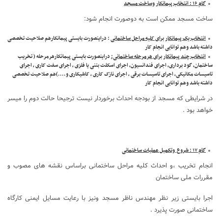
گام ۱۶ : انتخاب پیمانکار وساخت مسجد
ساخت مسجد ممکن است به دوصورت انجام شود:
انتخاب یک پیمانکار برای کلیه مراحل ساختمانی
: دراینصورت بایستی پیمانکارهم صلاحیت تخصصی
داشته باشد وهم توانایی انجام کار
انتخاب چند پیمانکار برای هرمرحله ساختمانی:
دراینصورت بایستی پیمانکارهرمرحله ( تخریب
ساختمان، گود برداری، اجرای فندانسیون، اجرای اسکلت بتنی یا فلزی ، اجرای سفت کاری ، اجرای
تاسیسات مکانیکی، اجرای تاسیسات برقی ، اجرای نازک کاری ، کاشیکاری و….)هم صلاحیت تخصصی
داشته باشد وهم توانایی انجام کار
در شرایطی که مسجد از بودجه احداث برخوردار نیست ترجیحا حالت دوم را میسر
خواهد بود .
گام ۱۷ : شروع وتکمیل عملیات ساختمانی
انجام تخریب ،و احداث کلیه مراحل ساختمانی براساس نقشه های مصوب و
مقررات ملی ساختمان
اجرا بایستی زیر نظر مهندس ناظر مسجد ونیز با رعایت مسایل ایمنی کارگاه
ساختمانی صورت پذیرد .