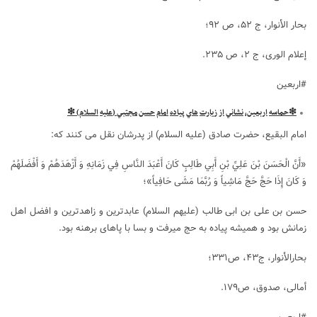
بحار الأنوار، ج ۵۲، ص ۹۲؛
إعلام الوری، ج ۲، ص ۲۳۵.
#اربعین
❇
حماسه
اربعين،
نشاني
از
زيارت
هاي
پياده
امام
حسن
مجتبي
(
علیه
السلام
) ❇
امام البقیع، حضرت صادق (علیه السلام) از پدرشان نقل می کنند که:
«أَنَّ الْحَسَنَ بْنَ عَلِيِّ بْنِ أَبِي طَالِبٍ كَانَ أَعْبَدَ النَّاسِ فِي زَمَانِهِ وَ أَزْهَدَهُمْ وَ أَفْضَلَهُمْ
وَ كَانَ إِذَا حَجَّ حَجَّ مَاشِياً وَ رُبَّمَا مَشَى حَافِياً»؛
حسن بن على بن ابى طالب (علیهم السلام) عابدترین و زاهدترین و افضل اهل
زمانش بود و هميشه پياده به حج ميرفت و بسا با پاهاى برهنه بود.
بحارالأنوار، ج۴۳، ص۳۳۱؛
أمالی، صدوق، ص۱۷۹.