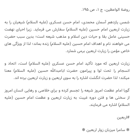
روضة الواعظین، ج ۱، ص ۱۹۵.
شمس یازدهم آسمان محمدی، امام حسن عسکری (علیه السلام) شیعیان را به
زیارت اربعین امام حسین (علیه السلام) سفارش می فرماید. زیرا احیای نهضت
حسینی عامل بقا و حیات دین اسلام و مذهب شیعه است؛ بدین سبب حضرت
می ‌خواهند نام و اهداف امام حسین (علیه السلام) زنده بماند؛ لذا از ویژگی ‌های
خاص مؤمن را زیارت اربعین برمی ‌شمارد.
زیارت اربعین که مورد تأکید امام حسن عسکری (علیه السلام) است، اتحاد و
انسجام را تحت لوا و پیرامون حضرت اباعبدالله حسین (علیه السلام) معنا
میکند؛ لذا حضرت انگشت ‌اشاره را به سوی اربعین و زیارت اربعین برده‌ اند.
گویا امام عظمت امروز شیعه را تجسم کرده و برای خلاصی و رهایی انسان امروز
از سختی ‌ها و فتن دوره غیبت به زیارت اربعین و عظمت امام‌ حسین‌ (علیه
السلام) ‌اشاره می ‌فرمایند.
#اربعین
❇ سامرا میزبان زوار اربعین ❇