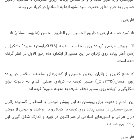
حسینی به حرم مطهر حضرت سیدالشهدا(علیه السلام) در کربلا می رسند.
#اربعین
❇ ثمره حماسه اربعین؛ طریق الحسین الی الطریق الحسن (علیهما السلام) ❇
☑ پویش مردمی “پیاده ‌روی نجف تا مدینه (۱۴۱۸کیلومتر) منوره” تشکیل و
زمان آغاز پیاده‌ روی زائران در این مسیر از ابتدای ماه ربیع ‌الاول در نظر گرفته
شده است.
✔ جمع کثیری از زائران اربعین حسینی از کشورهای مختلف اسلامی در پیاده
‌روی امسال(۱۳۹۶ه.ش) مسیر نجف به کربلای معلی اقدام به دعوت برای
شکل‌گیری “پیاده‌ روی مسیر نجف اشرف به مدینه منوره” کرده ‌اند.
این اقدام و دعوت برای پیوستن به این پویش مردمی با استقبال گسترده زائران
اربعین حسینی در مسیر پیاده ‌روی نجف به کربلا رو به‌ رو شده و برخی از موکب
‌‌داران عراقی و کشورهای اسلامی از هم‌ اکنون در تهیه و تدارک شکل ‌گیری این
پیاده ‌روی هستند.
#اربعین