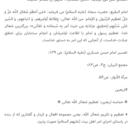
امام البقیع، حضرت سجاد (علیه السلام) می فرماید: «مَن أعظَمَ شَعَائِر اللّه عَزَّ وَ
جَلَّ تَعظِيم الرَّسُول وَ الإمَام- من اللّه تعالى- بِإطَاعَةِ أوَامِرِهِم، وَ اتباعِهِم، وَ السَّير
عَلَى سُنَّتِهِم لِتَحقِيقِ عِبَادَتِهِ مِن حَيث أمر بِه سُبحَانه وَ تَعَالَى»؛ بزرگترین شعائر
خدا، تعظیم رسول و امام با اطاعت اوامرشان و انجام سنتشان برای تحقق
عبادت خداست، از آنجایی که این امر به دستور خداست.
تفسیر امام حسن عسکری (علیه السلام)، ص ۱۳۹؛
مجمع البیان، ج۴، ص۸۳؛
مرآة الأنوار، ص۵۴.
#اربعین
❇ حماسه اربعین؛ تعظیم شعائر الله تعالی ❇
♦ تعظیم و تکریم شعائر الله، یعنی مجموعه افعال و کردار و گفتاری که از بنده
در راستای احیای امر اهل بیت (علیهم السلام) صورت پذیرد.