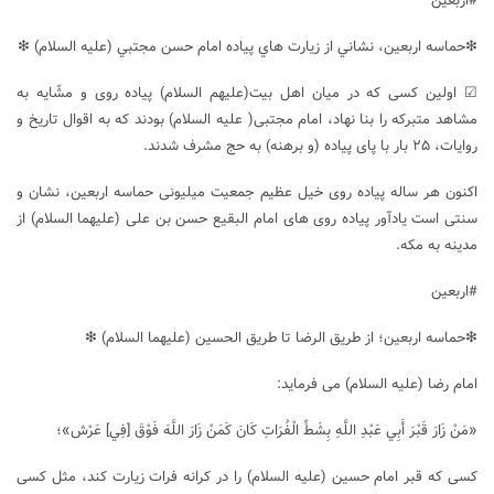
#اربعین
❇حماسه اربعين، نشاني از زيارت هاي پياده امام حسن مجتبي (علیه السلام) ❇
☑ اولین کسی که در میان اهل بیت(علیهم السلام) پیاده روی و مشّایه به
مشاهد متبرکه را بنا نهاد، امام مجتبی( علیه السلام) بودند که به اقوال تاریخ و
روایات، ۲۵ بار با پای پیاده (و برهنه) به حج مشرف شدند.
اکنون هر ساله پیاده روی خیل عظیم جمعیت میلیونی حماسه اربعین، نشان و
سنتی است یادآور پیاده روی های امام البقیع حسن بن علی (علیهما السلام) از
مدینه به مکه.
#اربعین
❇حماسه اربعین؛ از طریق الرضا تا طریق الحسین (علیهما السلام) ❇
امام رضا (علیه السلام) می فرماید:
«مَنْ زَارَ قَبْرَ أَبِي عَبْدِ اللَّهِ بِشَطِّ الْفُرَاتِ كَانَ كَمَنْ زَارَ اللَّهَ فَوْقَ [فِي‏] عَرْش»؛
کسى که قبر امام حسین (علیه السلام) را در کرانه فرات زیارت کند، مثل کسى