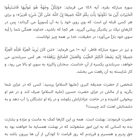
سوره مبارکه بقره، آیه ١٤٨ می فرماید: «وَلِكُلٍّ وِجْهَةٌ هُوَ مُوَلِّيهَا فَاسْتَبِقُوا
الْخَيْرَاتِ أَيْنَ مَا تَكُونُوا يَأْتِ بِكُمُ اللَّهُ جَمِيعًا إِنَّ اللَّهَ عَلَىٰ كُلِّ شَيْءٍ قَدِيرٌ»؛ و براى
هر كسى قبله ‌اى است كه وى روى خود را به آن [سوى‌] مى ‌گرداند؛ پس در
كارهاى نيك بر يكديگر پيشى گيريد. هر كجا كه باشيد، خداوند همگى شما را [به
سوى خود باز] مى‌آورد؛ در حقيقت، خدا بر همه چيز تواناست.
و نیز در سوره مبارکه فاطر، آیه ١٠ می فرماید: «مَن كَانَ يُرِيدُ الْعِزَّةَ فَلِلَّهِ الْعِزَّةُ
جَمِيعًا إِلَيْهِ يَصْعَدُ الْكَلِمُ الطَّيِّبُ وَالْعَمَلُ الصَّالِحُ يَرْفَعُهُ»؛ هر كس سربلندى مى
‌خواهد، سربلندى يكسره از آنِ خداست. سخنان پاكيزه به سوى او بالا مى ‌رود، و
كار شايسته به آن رفعت مى ‌بخشد.
شخصی از حضرت صدیقه کبری (علیها السلام) پرسید: کسی که در عزای شما
بگرید و از مالش در عزای حضرت حسین (علیه السلام) صرف کند و در غم او
بیخوابی کشیده و در حاجت عزادارانش بکوشد و در راه او تشنگان را آب دهد و به
دشمنانش لعنت کند چیست؟
حضرت فرمودند: بهشت است. همه ی این کارها کمک به ماست و مژده و بشارت
بده به کسانی که به این امور مشغولند که در بهشت همسایه ما خواهند بود به
حق پدرم و همسرم و فرزندم که روز قیامت تا کودکی از آن ها بیرون باشد به