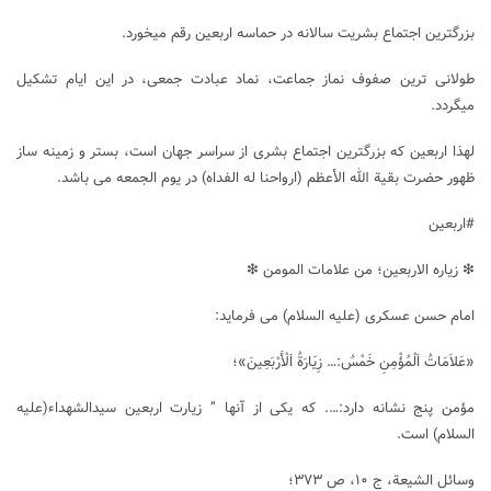
بزرگترین اجتماع بشریت سالانه در حماسه اربعین رقم میخورد.
طولانی ترین صفوف نماز جماعت، نماد عبادت جمعی، در این ایام تشکیل
میگردد.
لهذا اربعین که بزرگترین اجتماع بشری از سراسر جهان است، بستر و زمینه ساز
ظهور حضرت بقیة الله الأعظم (ارواحنا له الفداه) در یوم الجمعه می باشد.
#اربعین
❇ زیاره الاربعین؛ من علامات المومن ❇
امام حسن عسکری (علیه السلام) می فرماید:
«عَلاَمَاتُ اَلْمُؤْمِنِ خَمْسٌ:… زِيَارَةُ اَلْأَرْبَعِينَ»؛
مؤمن پنج نشانه دارد:…. که یکی از آنها ” زيارت اربعين سیدالشهداء(علیه
السلام) است.
وسائل الشيعة، ج ۱۰، ص ۳۷۳؛