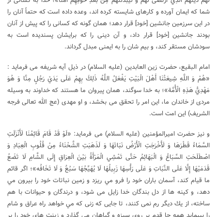
لَهُمْ دينَهُمُ الَّذِي ارْتَضى‏ لَهُمْ و لَيُبَدِّلَنَّهُمْ مِنْ بَعْدِ خَوْفِهِمْ أَمْنا»؛ خدا به كسانى از
شما كه ايمان آورده و كارهاى شايسته كرده ‌اند، وعده داده است كه حتماً آنان را
در اين سرزمين جانشين [خود] قرار دهد؛ همان گونه كه كسانى را كه پيش از آنان
بودند جانشين [خود] قرار داد، و آن دينى را كه برايشان پسنديده است به
سودشان مستقر كند، و بيم شان را به ايمنى مبدل گرداند.
امام البقیع، حضرت زین العابدین (علیه السلام) در ذیل آیه شریفه می فرماید :
«هُمْ وَ اللَّهِ شِيعَتُنَا أَهْلَ الْبَيْتِ يَفْعَلُ اللَّهُ ذَلِكَ بِهِمْ عَلَى يَدَيْ رَجُلٍ مِنَّا وَ هُوَ
مَهْدِيُّ هَذِهِ الْأُمَّة»؛ به خدا سوگند، همان پیروان ما هستند که خداوند به وسیله
مردی از خاندان ما، این امر را تحقق می بخشد، و او مهدی (عج الله تعالی فرجه
الشریف) این امت است.
و نیز حضرت امیرالمؤمنین (علیه السلام) می فرماید: «لَوْ قَدْ قَامَ قَائِمُنَا لَأَنْزَلَتِ
السَّمَاءُ قَطْرَهَا وَ لَأَخْرَجَتِ الْأَرْضُ نَبَاتَهَا وَ لَذَهَبَتِ الشَّحْنَاءُ مِنْ قُلُوبِ الْعِبَادِ وَ
اصْطَلَحَتِ السِّبَاعُ وَ الْبَهَائِمُ حَتَّى تَمْشِي الْمَرْأَةُ بَيْنَ الْعِرَاقِ إِلَى الشَّامِ لَا تَضَعُ
قَدَمَيْهَا إِلَّا عَلَى النَّبَاتِ وَ عَلَى رَأْسِهَا زَبِيلُهَا لَا يُهَيِّجُهَا سَبُعٌ وَ لَا تَخَافُه‏»؛ اگر قائم
ما قيام كند، آسمان باران خود را فرو مي ريزد و زمين نباتات خود را بيرون مي
دهد، و كينه‏ ها از دل بندگان خدا زايل مى‏ شود، و درندگان و حيوانات با هم
ساخته، از يك ديگر رم نمى‏ كنند، تا جايى كه زنى كه مي خواهد راه عراق و شام
را بپيمايد همه جا قدم بر روى سبزه و گياهان مى‏ گذارد و زينت هاى خود را بر