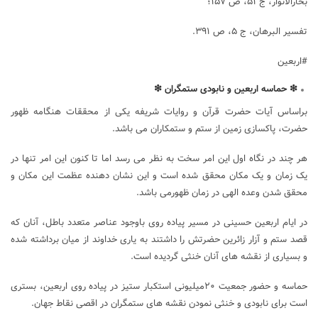
بحارالأنوار، ج ۵۱، ص ۱۵۷؛
تفسیر البرهان، ج ۵، ص ۳۹۱.
#اربعین
❇
حماسه اربعین و نابودی ستمگران
❇
براساس آیات حضرت قرآن و روایات شریفه یکی از محققات هنگامه ظهور
حضرت، پاکسازی زمین از ستم و ستمکاران می باشد.
هر چند در نگاه اول این امر سخت به نظر می رسد اما تا کنون این امر تنها در
یک زمان و یک مکان محقق شده است و این نشان دهنده عظمت این مکان و
محقق شدن وعده الهی در زمان ظهورمی باشد.
در ایام اربعین حسینی در مسیر پیاده روی باوجود عناصر متعدد باطل، آنان که
قصد ستم و آزار زائرین حضرتش را داشتند به یاری خداوند از میان برداشته شده
و بسیاری از نقشه های آنان خنثی گردیده است.
حماسه و حضور جمعیت ۲۰میلیونی استکبار ستیز در پیاده روی اربعین، بستری
است برای نابودی و خنثی نمودن نقشه های ستمگران در اقصی نقاط جهان.