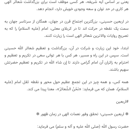
یعنی بر اساس آیه شریفه، هر کسی موظف است برای بزرگداشت شعائر الهی
هر کاری در حد توان و سعه وجودی خویش دارد، انجام دهد.
در اربعین حسینی، بزرگترین اجتماع قرن در جهان، همگان از سرتاسر جهان به
سمت یک نقطه در حرکت اند تا در کربلای معلی، امام (علیه السلام) را که به
تصریح روایات والاترین شعائر الهی است را زیارت کنند.
ابتدا، خود این زیارت و شرکت در آن، بزرگداشت و تعظیم شعائر الله حسینی
است. سپس در این راه و مسیر، هر کس با هر توانی سعی در تکریم و تعظیم و
احترام به زائران آن امام گرامی دارند تا إن شاء الله در تکریم و تعظیم حضرتش
سهیم باشند.
همه کس، و همه چیز در این تجمع عظیم حول محور و نقطه ثقل امام (علیه
السلام)، همان که می فرماید: «نَحْنُ الشَّعائرُ»، معنا پیدا می کند.
#اربعین
❇ اربعین حسینی؛ تحقق وفور نعمات الهی در زمان ظهور ❇
حضرت رسول الله (صلی الله علیه و آله و سلم) می فرماید: