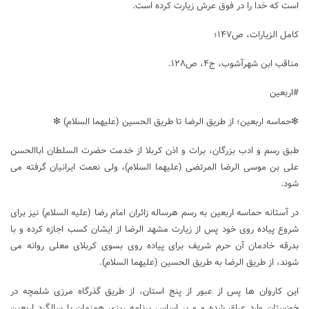
است که خدا را در فوق عرش زیارت کرده است.
کامل الزیارات، ص۱۴۷؛
مناقب ابن شهرآشوب، ج۴، ص۱۲۸.
#اربعین
❇حماسه اربعین؛ از طریق الرضا تا طریق الحسین (علیهما السلام) ❇
طبق رسم و ادب بزرگان، برات و اذن کربلا از خدمت حضرت السلطان اباالحسن
علی بن موسی الرضا المرتضی (علیهما السلام)، ولی نعمت ایرانیان گرفته می
شود.
در آستانه حماسه اربعین به رسم هرساله زائران امام رضا (علیه السلام) نیز برای
شروع پیاده روی خود پس از زیارت مشهد الرضا از ایشان کسب اجازه کرده و با
بدرقه خادمان آن حرم شریف برای پیاده روی بسوی کربلای معلی روانه می
شوند، از طریق الرضا به طریق الحسین (علیهما السلام).
این کاروان ها پس از عبور از پنج استان، از طریق گذرگاه مرزی شلمچه در
خوزستان وارد عراق شده و و بر اساس برنامه ‌ریزی‌ همزمان با سالگرد اربعین