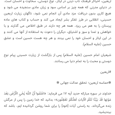
اربعین، احیاگر فرهنگ ناب دینی در ایثار، نوع دوستی، سخاوت و احسان است.
در دنیای مدرنی که همه چیز بر اساس سود و زیان مادی سنجیده می شود و
هیچ کاری بدون دریافت مزد مادی آن انجام نمی شود، ناگهان زیارت اربعین
حسینی، انقلابی در طرز تفکر بشر ایجاد می کند و حساب و کتاب های ماده
پرستان را به هم می ریزد. همه هر چه دارند در طبق اخلاص می گذارند و با
خواهش و تمنا و سوز و اشتیاق، دیگران را دعوت به استفاده از آنها می کنند و
در این ایثار و احسان خود را نمی بینند و هر چه هست حسین است و عشق
حسین (علیه السلام).
شیعیان امام حسین (علیه السلام) پس از بازگشت از زیارت حسینی پیام نوع
‌دوستی و محبت را به تمام دنیا می ‌رسانند.
#اربعین
❇حماسه اربعین؛ تحقق عدالت جهانی ❇
خداوند در سوره مبارکه حدید آیه ۱۷ می فرماید: «اعْلَمُوا أَنَّ اللَّهَ يُحْيِ الْأَرْضَ بَعْدَ
مَوْتِها قَدْ بَيَّنَّا لَكُمُ الْآياتِ لَعَلَّكُمْ تَعْقِلُون‏‏»؛ بدانيد كه خدا زمين را پس از مرگش
زنده مى‌گرداند. به راستى آيات [خود] را براى شما روشن گردانيده‌ ايم، باشد كه
بينديشيد.