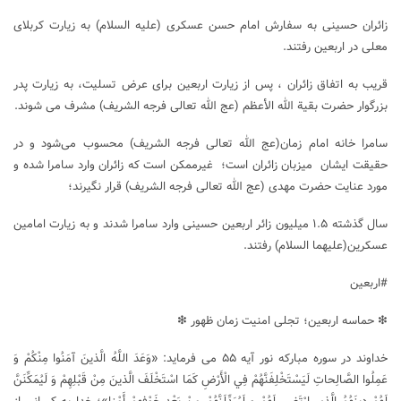
زائران حسینی به سفارش امام حسن عسکری (علیه السلام) به زیارت کربلای
معلی در اربعین رفتند.
قریب به اتفاق زائران ، پس از زیارت اربعین برای عرض تسلیت، به زیارت پدر
بزرگوار حضرت بقیة الله الأعظم (عج الله تعالی فرجه الشریف) مشرف می شوند.
سامرا خانه امام زمان(عج الله تعالی فرجه الشریف) محسوب می‌شود و در
حقیقت ایشان میزبان زائران است؛ ‌ غیرممکن است که زائران وارد سامرا شده و
مورد عنایت حضرت مهدی (عج الله تعالی فرجه الشریف) قرار نگیرند؛
سال گذشته ۱.۵ میلیون زائر اربعین حسینی وارد سامرا شدند و به زیارت امامین
عسکرین(علیهما السلام) رفتند.
#اربعین
❇ حماسه اربعین؛ تجلی امنیت زمان ظهور ❇
خداوند در سوره مبارکه نور آیه ۵۵ می فرماید: «وَعَدَ اللَّهُ الَّذينَ آمَنُوا مِنْكُمْ وَ
عَمِلُوا الصَّالِحاتِ لَيَسْتَخْلِفَنَّهُمْ فِي الْأَرْضِ كَمَا اسْتَخْلَفَ الَّذينَ مِنْ قَبْلِهِمْ وَ لَيُمَكِّنَنَّ