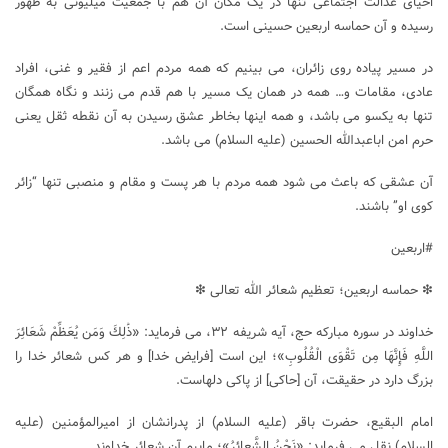
احیای عدالت اجتماعی تنها در یک مکان آن هم با جمعیت میلیونی به ظهور
رسیده و آن حماسه اربعین حسینی است.
در مسیر پیاده روی زائران، می بینیم که همه مردم اعم از فقیر و غنی، افراد
عادی، مقامات و… همه در همان یک مسیر با هم قدم می زنند و نگاه همگان
تنها به یکسو می باشد، و همه اینها بخاطر عشق رسیدن به آن نقطه ثقل یعنی
حرم امن اباعبدالله الحسین (علیه السلام) می باشد.
آن عشقی که باعث می شود همه مردم با هر پست و مقام و منصبی تنها “زائر
کوی او” باشند.
#اربعین
❇ حماسه اربعین؛ تعظیم شعائر الله تعالی ❇
خداوند در سوره مبارکه حج، آیه شریفه ۳۲، می فرماید: «ذَٰلِكَ وَمَن يُعَظِّمْ شَعَائِرَ
اللَّهِ فَإِنَّهَا مِن تَقْوَى الْقُلُوبِ»؛ اين است [فرايض خدا] و هر كس شعائر خدا را
بزرگ دارد در حقيقت، آن [حاكى‌] از پاكى دلهاست.
امام البقیع، حضرت باقر (علیه السلام) از پدرانشان از امیرالمؤمنین (علیه
السلام) نقل می فرماید: «نَحْنُ الشَّعائرُ»؛ ماییم آن شعائر خداوند.