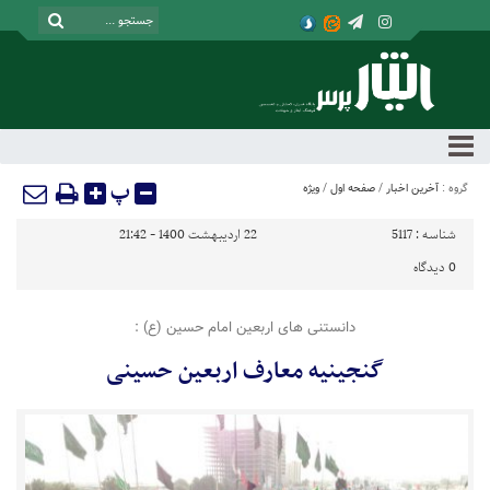
پ
گروه :
آخرین اخبار
/
صفحه اول
/
ویژه
شناسه :
5117
22 اردیبهشت 1400 - 21:42
0
دیدگاه
دانستنی های اربعین امام حسین (ع) :
گنجینیه معارف اربعین حسینی