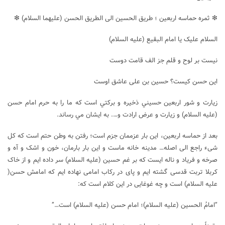
❇ ثمره حماسه اربعین ؛ طریق الحسین الی الطریق الحسن (علیهما السلام) ❇
السلام علیک یا امام البقیع (علیه السلام)
نیست بر لوح و قلم جز الف قامت دوست
این حسن کیست؟ حسین بن علی عاشق اوست
زيارت و شور اربعين حسيني ذخيره و بركتي است كه ما را به حرم امام حسن
(علیه السلام) و زيارت و عرض ارادت و…. به ايشان مي رساند.
بعد از حماسه اربعین، این بار عزممان جزم است؛ رفتن به وطن حتم است که کل
شیء راجع الی اصله… مدینه خانه ماست و این بار بارمان، خون و اشک و آه و
صرخه و فریاد و ناله ایست که بر غم حسین (علیه السلام) سر داده ایم و از خاک
کربلا تربت قدسی گشته ایم و پای در رکاب امامی نهاده ایم که امامش حسن(
علیه السلام) است و چه غوغایی در این کلام است که:
“امامُ الحسین (علیه السلام)؛ امام حسن (علیه السلام) است…”