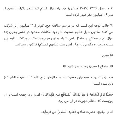
✴ در سال ۱۳۹۶ (۲۰۱۷ میلادی) وزیر راه عراق اعلام کرد شمار زائران اربعین از
مرز ۲۶ میلیون نفر عبور کرده است.
〽جالب توجه اين است که در مراسم سالانه حج، كم‌تر از ۳ ميليون زائر شركت
مي ‌كنند اما اين سيل عظيم جمعيت با وجود امکانات محدود در کشور بحران زده
عراق دچار سختي و مشکل نمي ‌شوند و اين مهم برخاسته از برکات عظيم اين
سنت ديرينه و مقدس از زمان اهل بیت (علیهم السلام) تا کنون میباشد.
#اربعین
❇ اجتماع اربعین؛ زمینه ساز ظهور ❇
♦ در زیارت روز جمعه برای حضرت صاحب الزمان (عج الله تعالی فرجه الشریف)
وارد شده است:
«هَذَا يَوْمُ الْجُمُعَةِ وَ هُوَ يَوْمُكَ الْمُتَوَقَّعُ فِيهِ ظُهُورُك»؛ امروز روز جمعه است و آن
روزیست که انتظار ظهورت در آن می رود.
امام البقیع، حضرت صادق (علیه السلام) می فرماید: