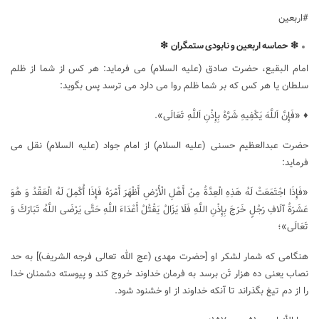
#اربعین
❇
حماسه
اربعین
و
نابودی
ستمگران
❇
امام البقیع، حضرت صادق (علیه السلام) می فرماید: هر کس از شما از ظلم
سلطان یا هر کس که بر شما ظلم روا می دارد می ترسد پس بگوید:
♦ «فَإِنَّ اَللَّهَ يَكْفِيهِ شَرَّهُ بِإِذْنِ اَللَّهِ تَعَالَى».
حضرت عبدالعظیم حسنی (علیه السلام) از امام جواد (علیه السلام) نقل می
فرماید:
«فَإِذَا اجْتَمَعَتْ لَهُ هَذِهِ الْعِدَّةُ مِنْ أَهْلِ الْأَرْضِ أَظْهَرَ أَمْرَهُ فَإِذَا أُكْمِلَ لَهُ الْعَقْدُ وَ هُوَ
عَشَرَةُ آلَافِ رَجُلٍ خَرَجَ بِإِذْنِ اللَّهِ فَلَا يَزَالُ يَقْتُلُ أَعْدَاءَ اللَّهِ حَتَّى يَرْضَى اللَّهُ تَبَارَكَ وَ
تَعَالَى‏»؛
هنگامی که شمار لشکر او [حضرت مهدی (عج الله تعالی فرجه الشریف)] به حد
نصاب یعنی ده هزار تَن برسد به فرمان خداوند خروج کند و پیوسته دشمنان خدا
را از دم تیغ بگذراند تا آنکه خداوند از او خشنود شود.