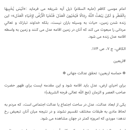
امام موسی کاظم (علیه السلام) ذیل آیه شریفه می فرماید :«لَيْسَ يُحْيِيهَا
بِالْقَطْرِ وَ لَكِنْ يَبْعَثُ اللَّهُ رِجَالًا فَيُحْيُونَ الْعَدْلَ فَتُحْيَا الْأَرْضُ لِإِحْيَاءِ الْعَدْل‏»؛ اين
زنده شدن زمين، حیات به وسيله باران نيست، بلکه خداوند تبارك و تعالي
مردانی را مبعوث می كند كه آنان در زمين اقامه عدل می كنند و زمين به واسطه
اقامه عدل زنده می شود.
الكافي، ج ‏۷، ص ۱۷۴.
#اربعین
❇ حماسه اربعین؛ تحقق عدالت جهانی ❇
برای احیای ارض، عدل باید اقامه شود و این مقدمه ایست برای ظهور حضرت
صاحب العصر و الزمان (عج الله تعالی فرجه الشریف)؛
یکی از ابعاد عدالت، عدل در ساحت اجتماع یا عدالت اجتماعی است، که مردم به
لحاظ مادی به طبقات مختلف تقسیم نشوند و در نتیجه میان آنان تبعیض رخ
ندهد؛ موردی که امروزه کمتر در جهان مشاهده می شود.