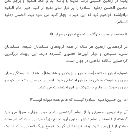
یقیناً در اربعین حسینی برات مدینه را یافته ایم و امام البقیع و پرچم نحن
محبین الحسن (علیه السلام) را بر فراز بنای بقیع از گنبد حرم امام البقیع
برافراشته خواهیم کرد که این حرم با چهار گنبد می شود بیت الحسن (علیه
السلام).
❇حماسه اربعین؛ بزرگترین تجمع ادیان در جهان ❇
در گردهمایی اربعین هر ساله از همه گروه‌های مسلمانان شیعه، مسلمانان
سنی، مسیحی و دیگر آیین‌ها حضوری گسترده دارند. این رویداد بزرگترین
گردهمایی سالانه مذهبی در جهان است.
همواره ادیان مختلف [مسیحیان و یهودیان و هندوها] با هدف همبستگی میان
پیروان و هویت ‌بخشی به جریان اجتماعی خود، ایامی را در سال مشخص کرده و
پیروان خویش را ملزم به شرکت در این اجتماعات می ‌کنند.
اما این حسین(علیه السلام) کیست که عالم همه دیوانه اوست؟!
آن ‌چه اربعین حسینی را از تمام گردهمایی های دینی جهان، مجزا می‌ دارد
گذشته از فلسفه و تمام دلایل معنوی آن، تجمع بزرگ مردمی است که هر ساله
بیشتر از قبل می شود، و نه تنها نشان ‌گر یک تجمع بزرگ انسانی است که یک