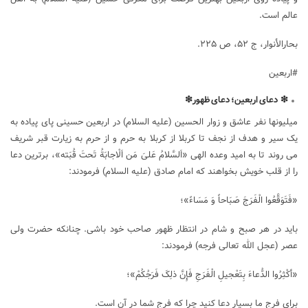
عالم است.
بحارالأنوار، ج ۵۲، ص ۲۲۵.
#اربعین
❇
دعای
اربعین؛
دعای
ظهور
❇
میلیونها نفر عاشق و زوار الحسین (علیه السلام) در اربعین حسینی پای پیاده به
یک سیر و هدف از نجف تا کربلا از کربلا به حرم و از حرم به زیارت قبر شریف
می روند تا به امید وعده الهی «اَلسَّلامُ عَلیَ مَن اَلْاجابَةُ تَحتَ قُبَته»، برترین دعا
را از قلب خویش بخواهند که امام صادق (علیه السلام) فرمودند:
«فَتَوَقَّعُوا الْفَرَجَ صَبَاحاً وَ مَسَاءً»؛
باید در هر صبح و شام در انتظار ظهور صاحب خود باشی. چنانکه حضرت ولی
عصر (عجل الله تعالی فرجه) فرمودند:
«أکْثِرُوا الدُّعاءَ بِتَعْجیلِ الْفَرَجِ فَإِنَّ ذلِکَ فَرَجُکُمْ»؛
برای فرج ما بسیار دعا کنید چرا که فرج شما در آن است.