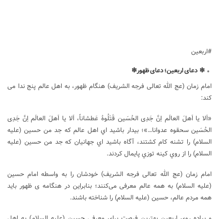
#اربعین
❇
دعای
اربعین؛
دعای
ظهور
❇
امام زمان (عج الله تعالی فرجه الشریف) هنگام ظهور، به اهل عالم پنج ندا می
کند:
«اَلا یا اَهلَ العالَم اِنَّ جَدِی الحُسَین قَتَلُوهُ عَطشاناً، اَلا یا اَهلَ العالَم اِنَّ جَدِی
الحُسَین سحقوه عدوانا…»؛ بيدار باشيد اي اهل عالم كه جد من حسين (علیه
السلام) را تشنه كام كشتند، آگاه باشيد اي جهانيان كه جد من حسين (علیه
السلام) را از روي كينه توزي پايمال كردند.
امام زمان (عج الله تعالی فرجه الشریف) خودشان را به واسطه امام حسین
(علیه السلام) به همه عالم معرفی می‌کنند؛ بنابراین در هنگامه ی ظهور باید
همه مردم عالم، حسین (علیه السلام) را شناخته باشند.
و پیاده ‌روی اربعین بهترین فرصت برای معرفی حسین (علیه السلام) به اهل