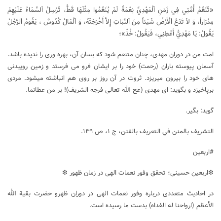
«تُنَعَّمُ أُمَّتِي فِي زَمَنِ اَلْمَهْدِيِّ نِعْمَةً لَمْ يُنَعَّمُوا مِثْلَهَا قَطُّ، تُرْسِلُ اَلسَّمَاءُ عَلَيْهِمْ
مِدْرَاراً، وَ لاَ تَدَعُ اَلْأَرْضُ شَيْئاً مِنَ اَلنَّبَاتِ إِلاَّ أَخْرَجَتْهُ، وَ اَلْمَالُ كُدُوسٌ ، يَقُومُ اَلرَّجُلُ
يَقُولُ: يَا مَهْدِيُّ أَعْطِنِي، فَيَقُولُ: خُذْ»؛
امت من در دوران مهدی، چنان متنعم شود که بسان آن، بهره وری را ندیده باشد.
آسمان پیوسته باران (رحمت) خود را بر ایشان فرو می‏ فرستد و زمین روییدنی‏
های خود را بیرون می‏ریزد. ثروت در آن روز بر روی هم انباشته می‏شود. مردی
برپاخیزد و بگوید: ای مهدی (عج الله تعالی فرجه الشریف)! بر من عطانما.
گوید: بگیر.
التشريف بالمنن في التعريف بالفتن، ج ۱، ص ۱۴۹.
#اربعین
❇اربعین حسینی؛ تحقق وفور نعمات الهی در زمان ظهور ❇
در احادیث متعددی درباره وفور نعمات الهی در دوران ظهرو حضرت بقیة الله
الأعظم (ارواحنا له الفداه) بدست ما رسیده است.