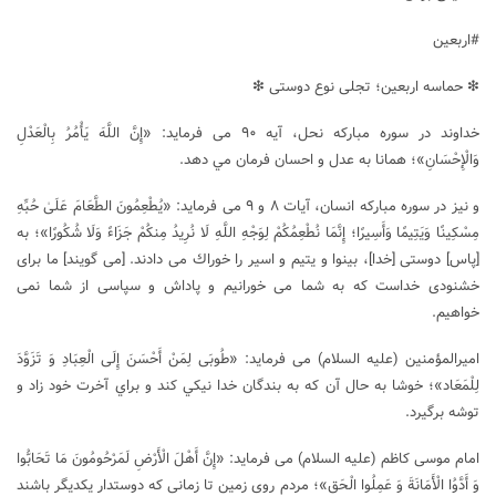
#اربعین
❇ حماسه اربعین؛ تجلی نوع دوستی ❇
خداوند در سوره مبارکه نحل، آیه ٩٠ می فرماید: «إِنَّ اللَّهَ يَأْمُرُ بِالْعَدْلِ
وَالْإِحْسَانِ»؛ همانا به عدل و احسان فرمان مي ‏دهد.
و نیز در سوره مبارکه انسان، آیات ٨ و ٩ می فرماید: «يُطْعِمُونَ الطَّعَامَ عَلَىٰ حُبِّهِ
مِسْكِينًا وَيَتِيمًا وَأَسِيرًا؛ إِنَّمَا نُطْعِمُكُمْ لِوَجْهِ اللَّهِ لَا نُرِيدُ مِنكُمْ جَزَاءً وَلَا شُكُورًا»؛ به
[پاس‌] دوستى [خدا]، بينوا و يتيم و اسير را خوراك مى ‌دادند. [می گویند] ما براى
خشنودى خداست كه به شما مى ‌خورانيم و پاداش و سپاسى از شما نمى
‌خواهيم.
امیرالمؤمنین (علیه السلام) می فرماید: «طُوبَى لِمَنْ أَحْسَنَ إِلَى الْعِبَادِ وَ تَزَوَّدَ
لِلْمَعَاد»؛ خوشا به حال آن كه به بندگان خدا نيكي كند و براي آخرت خود زاد و
توشه برگيرد.
امام موسی کاظم (علیه السلام) می فرماید: «إِنَّ أَهْلَ الْأَرْضِ لَمَرْحُومُونَ مَا تَحَابُّوا
وَ أَدَّوُا الْأَمَانَةَ وَ عَمِلُوا الْحَق‏»؛ مردم روی زمین تا زمانی که دوستدار یکدیگر باشند