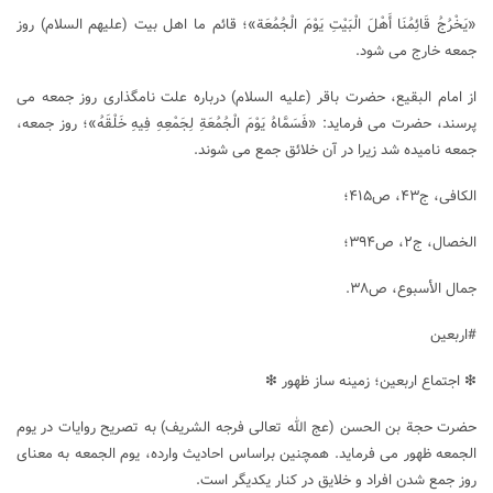
«يَخْرُجُ قَائِمُنَا أَهْلَ الْبَيْتِ يَوْمَ الْجُمُعَة»؛ قائم ما اهل بیت (علیهم السلام) روز
جمعه خارج می شود.
از امام البقیع، حضرت باقر (علیه السلام) درباره علت نامگذاری روز جمعه می
پرسند، حضرت می فرماید: «فَسَمَّاهُ يَوْمَ الْجُمُعَةِ لِجَمْعِهِ فِيهِ خَلْقَهُ»؛ روز جمعه،
جمعه نامیده شد زیرا در آن خلائق جمع می شوند.
الکافی، ج۴۳، ص۴۱۵؛
الخصال، ج۲، ص۳۹۴؛
جمال الأسبوع، ص۳۸.
#اربعین
❇ اجتماع اربعین؛ زمینه ساز ظهور ❇
حضرت حجة بن الحسن (عج الله تعالی فرجه الشریف) به تصریح روایات در یوم
الجمعه ظهور می فرماید. همچنین براساس احادیث وارده، یوم الجمعه به معنای
روز جمع شدن افراد و خلایق در کنار یکدیگر است.