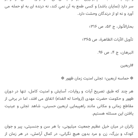
سر دارد (نمایان باشد) و كسى طمع به آن نمي كند، نه درنده ‏اى به او حمله مى
‏آورد و نه او از درندگان وحشت دارد.
بحارالأنوار، ج ۵۲، ص ۳۱۶؛
تأويل الآيات الظاهرة، ص ۳۶۵؛
البرهان، ج ۴، ص ۹۶.
#اربعین
❇ حماسه اربعین؛ تجلی امنیت زمان ظهور ❇
هر چند که طبق تصریح آیات و روایات، آسایش و امنیت کامل، تنها در دوران
ظهور و حکومت حضرت مهدی (ارواحنا له الفداه) اتفاق می افتد، اما در برخی از
مقاطع زمانی و مکانی مانند راهپیمایی اربعین حسینی، شاهد تجلی و عینیت
یافتن این مسئله هستیم.
زائران در میان خیل عظیم جمعیت میلیونی، با هر سن و جنسیتی، پیر و جوان
کودک و بزرگ، زن و مرد بدون هیچ نگرانی، در کمال آرامش، در هر زمان از