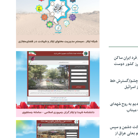
رد ایران ساکن
برز کشور دوست
ل چشم/گسترش خط
 اسرائیل
دیم به روح شهدای
 میناب
رکت دشمن و سپس
م بعثی عراق از