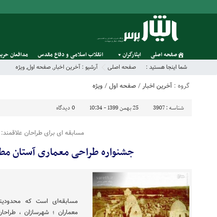
صفحه اصلی
ایثارگران
انقلاب اسلامی و دفاع مقدس
مدافعان حریم
شما اینجا هستید :
صفحه اصلی
آرشیو :
آخرین اخبار
,
صفحه اول
,
ویژه
گروه :
آخرین اخبار
/
صفحه اول
/
ویژه
شناسه :
3907
25 بهمن 1399 - 10:34
0
دیدگاه
مسابقه ای برای طراحان علاقمند:
جشنواره طراحی معماری آستان مطهر
مسابقه‌ای است که محدودیتی
معماران ؛ شهرسازان ، طراح