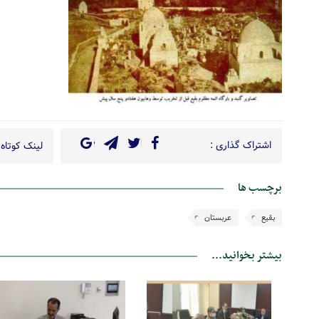
اشتراک گذاری :
لینک کوتاه 
برچسب ها
بقیع
عربستان
بیشتر بخوانید...
10 دی 1400
05 آذر 1400