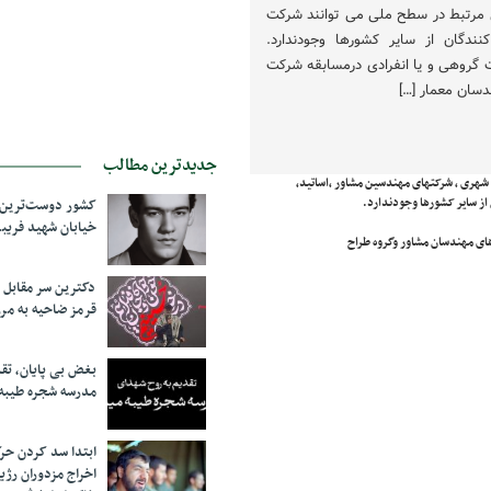
ی مرتبط در سطح ملی می توانند شرکت
ندگان از سایر کشورها وجودندارد.
 گروهی و یا انفرادی درمسابقه شرکت
سان معمار […]
جدیدترین مطالب
 شهری ، شرکتهای مهندسین مشاور ،اساتید،
ز سایر کشورها وجودندارد.
کشور دوست‌ترین ف
خیابان شهید فری
ی مهندسان مشاور وگروه طراح
دکترین سر مقاب
قرمز ضاحیه به مرز
بغض بی پایان، تق
مدرسه شجره طیبه
ابتدا سد کردن ح
اخراج مزدوران رژی