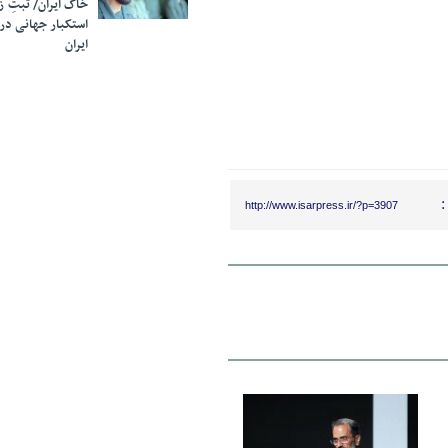
خاک ایران/ ثبتِ 
استکبار جهانی در
ایران
:
http://www.isarpress.ir/?p=3907
04 آبان 1400