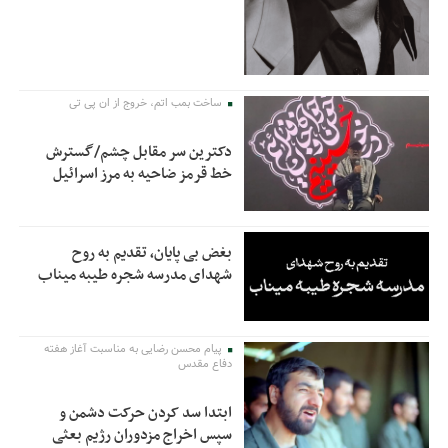
ساخت بمب اتم، خروج از ان پی تی
دکترین سر مقابل چشم/گسترش
خط قرمز ضاحیه به مرز اسرائیل
بغض بی پایان، تقدیم به روح
شهدای مدرسه شجره طیبه میناب
پیام محسن رضایی به مناسبت آغاز هفته
دفاع مقدس
ابتدا سد کردن حرکت دشمن و
سپس اخراج مزدوران رژیم بعثی