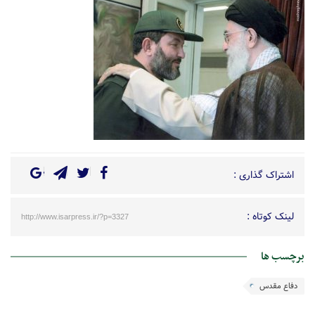
اشتراک گذاری :
لینک کوتاه :
http://www.isarpress.ir/?p=3327
برچسب ها
دفاع مقدس