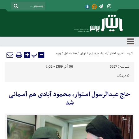
پ
گروه :
آخرین اخبار
/
ادبیات پایداری
/
تهران
/
صفحه اول
/
ویژه
شناسه :
3327
06 آذر 1399 - 4:02
0
دیدگاه
حاج عبدالرسول استوار، محمود آبادی هم آسمانی
شد