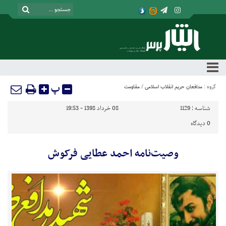
پ
گروه :
مدافعان حریم انقلاب اسلامی
/
مقاومت
شناسه :
1129
08 خرداد 1398 - 19:53
0
دیدگاه
وصیت‌نامه احمد عطایی فرکوش