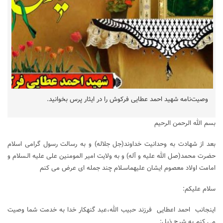
وصیت‌نامه شهید احمد عطایی فرکوش را در ایثار پرس بخوانید.
بسم الله الرحمن الرحیم
بعد از شهادت به وحدانیت خداوند(جل جلاله) و به رسالت رسول گرامی اسلام
حضرت محمد(صل الله علیه و آله) و به ولایت امیر المومنین علی علیه الـسلام و
امامت اولاد معصوم ایشان علیهماسـلام چند جمله ای عرض می کنم
سلام علیکم:
اینجانب احمد اعطایی فرزند حبیب الله،عبد گنهکار خدا به خدمت شما وصیت
می کنم به شرح ذیل: