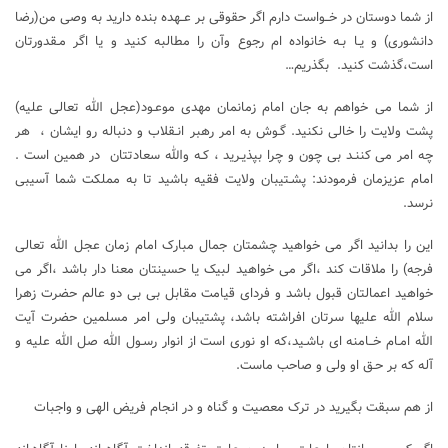
از شما دوستان در خــواست دارم اگر حقوقی بر عــهده بنده دارید به وصی من(رضا
دانشوری) و یـا بـه خانواده ام رجوع وآن را مطالبه کنید و یا اگر مـقدورتان
است،گذشت کنید. بگذریم…
از شما می خواهم به جان امام زمانمان مهدی موعـود(عجل الله تعالی علیه)
پشت ولایت را خالی نکنید. گـوش به امر رهبر انـقلاب و دنباله رو ایشان ، هر
چه امر می کننـد بی چون و چرا بپذیـرید ، کـه والله سعادتتان در همین است .
امام عزیزمان فرمودند: پشـتیبان ولایت فقیه باشید تا به مملکت شما آسیبی
نرسد.
این را بدانید اگر می خواهید چشمتان جمال مبارک امام زمان عجل الله تعالی
فرجه) را ملاقات کند ،اگر می خواهید لبیک یا حسینتان معنا دار باشد ،اگر می
خواهید اعمالتان قبول باشد و فردای قیامت مقابل بی بی دو عالم حضرت زهرا
سلام الله علیها سرتان افراشته باشد، پشتیبان ولی امر مسلمین حضرت آیت
الله امـام خــامنه ای باشـید،که او نوری است از انوار رسـول الله صل الله علیه و
آله که بر حـق او ولی و صاحب ماست.
از هم سبقت بگیرید در ترک معصیت و گناه و در انجام فریض الهی و واجبات