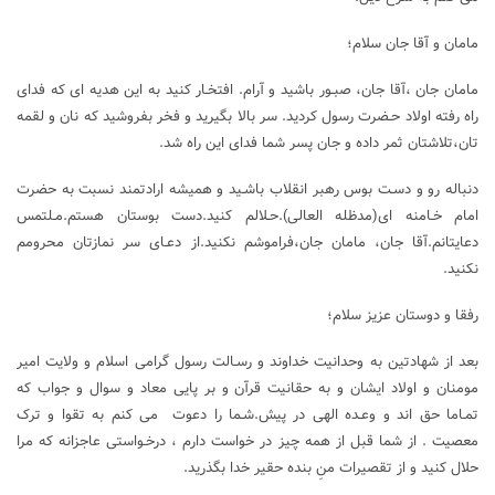
مامان و آقا جان سلام؛
مامان جان ،آقا جان، صبـور باشید و آرام. افتخـار کنید به این هدیه ای که فدای
راه رفته اولاد حـضرت رسول کردید. سر بالا بگیرید و فخر بفروشید که نان و لقمه
تان،تلاشتان ثمر داده و جان پسر شما فدای این راه شد.
دنباله رو و دسـت بوس رهبر انقلاب باشـید و همیشه ارادتمند نسبت به حضرت
امام خـامنه ای(مدظله العالی).حـلالم کنید.دست بوستان هستم.مـلتمس
دعایتانم.آقا جان، مامان جان،فراموشم نکنید.از دعـای سر نمازتان محرومم
نکنید.
رفقا و دوستان عزیز سلام؛
بعد از شهادتین به وحدانیت خداوند و رسـالت رسول گرامی اسلام و ولایت امیر
مومنان و اولاد ایشان و به حقانیت قرآن و بر پایی معاد و سوال و جواب که
تمـاما حق اند و وعـده الهی در پیش.شـما را دعوت می کنم به تقوا و ترک
معصیت . از شما قبل از همه چیز در خواست دارم ، درخـواستی عاجزانه که مرا
حلال کنید و از تقصیرات منِ بنده حقیر خدا بگذرید.