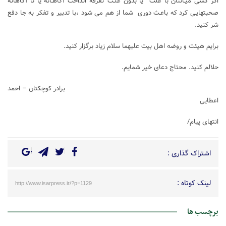
اگر کسی میـانتان با علت یا بدون علـت تفرقه انداخت آگاهـانه یا نا آگاهانه
صحبتهایـی کرد که باعـث دوری شما از هم می شود ،با تدبیر و تفکر به جا دفع
شر کنید.
برایم هیئت و روضه اهل بیت علیهما سلام زیاد برگزار کنید.
حلالم کنید. محتاج دعای خیر شمایم.
برادر کوچکتان – احمد
اعطایی
انتهای پیام/
اشتراک گذاری :
لینک کوتاه :
http://www.isarpress.ir/?p=1129
برچسب ها