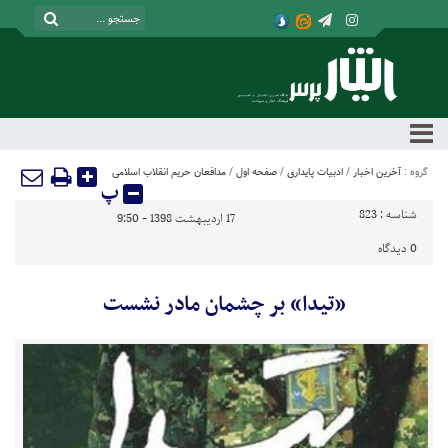
گروه :
آخرین اخبار
/
ادبیات پایداری
/
صفحه اول
/
مدافعان حریم انقلاب اسلامی
پ
شناسه :
823
17 اردیبهشت 1398 - 9:50
0
دیدگاه
«تیدا» بر چشمان مادر نشست