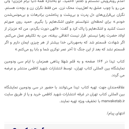
آمدم روبه‌رویش نشستم و گفتم: «حمید، تو به‌اندازهٔ همهٔ دنیا برام عزیزی؛ ولی
من رو با چوب عشق به اهل‌بیت محک نزن. من فقط نگران زن و بچه‌ت هستم.
نگران بی‌قراری‌های دل پدرت و بی‌پشت و پناه‌شدن برادرهات و بی‌مونس‌شدن
خودم.» برای لحظه‌ای نتوانستم جلوی اشک‌هایم را بگیرم. حمید روی صورتم
دست کشید و اشک‌هایم را پاک کرد و گفت: «الهی دورت بگردم، من که عزیزتر از
اولاد حضرت زهرا نیستم. قرار نیست اتفاقی بیفته، من به تکلیفم عمل می‌کنم.
اگر شهادت قسمتم شد که به‌مهربانی خدا بیشتر از هر چیزی ایمان دارم و اگر
قسمتم نشد که بعد از این جنگ تا آخر عمر نوکری شما و بابا رو می‌کنم.»
کتاب تیدا در ۱۶۴ صفحه و به قلم شهلا پناهی همزمان با ایام سی ودومین
نمایشگاه بین المللی کتاب تهران، توسط انتشارات شهید کاظمی منتشر و عرضه
می گردد.
علاقه‌مندان جهت تهیه کتاب تیدا می‌توانند با حضور در سی ودومین نمایشگاه
بین المللی کتاب تهران در غرفه انتشارات شهید کاظمی خرید و یا از طریق سایت
manvaketab.ir با تخفیف ویژه تهیه نمایند.
انتهای پیام/