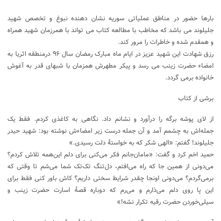
بارها حضور در مناطق عملیاتی سوریه نشان دهنده نبوغ و تخصص شهید
جلیلوند می باشد که مخاطب با مطالعه کتاب می تواند با همرزمان شهید همراه
و همقدم شده و خاطرات را مرور کند.
رزق شهادت این شهید عزیز در ایام ماه مبارک رمضان سال ۹۶ درمنطقه اثریا به
امضاء حضرت زینب می رسد و پیکر مطهرش همزمان با شبهای قدر به آغوش
خانواده برمی گردد.
برشی از کتاب
از لای پوشه برگه را درآورد و نشانم داد. نگاهی به کاغذی کردم. فقط یک
جمله‌اش به چشمم آمد و آن جمله درست زیر امضاء‌ش نوشته بود: شهید حیدر
جلیلوند! گفتم: «الهی شکر که به خواستهٔ دلت رسیدی.»
حمید اخم کرد و گفت: «مامان‌جانم فکر می‌کنی برای دلم این‌همه تلاش کردم؟
می‌دونی از همین جا که راه می‌افتم، دل‌تنگ تک‌تک شما می‌شم تا وقتی که
برمی‌گردم؟ می‌دونی اونجا چقدر شرایط سختی داریم؟ کاش باور کنی فقط برای
این پا روی دلم می‌ذارم و می‌رم که دوباره قصهٔ اسارت حضرت زینب و
سیلی‌خوردن حضرت رقیه تکرار نشه!»