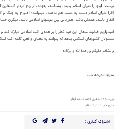
نیست؛ اینها را دنیای اسلام ببیند، بشناسد، بفهمد، از رنج مردم فلسطین
[اگر] دنیای اسلام دست به دست هم بدهند، میتوانند؛ احتیاج به جنگ و کار
اتّفاق باشد، همدلی باشد، هم‌زبانی بین دولتهای اسلامی باشد، دیگران حسا
امیدواریم خداوند متعال این عید فطر را بر همه‌ی امّت اسلامی مبارک کند و ای
مسئولان کشورهای اسلامی بدهد که بتوانند به معنای واقعی کلمه امّت اسلا
والسّلام علیکم و رحمة‌الله و‌ برکاته
منبع: اندیشه ناب
نویسنده : شفیق فکه، شبکه ایثار
منبع خبر : اندیشه ناب
اشتراک گذاری :