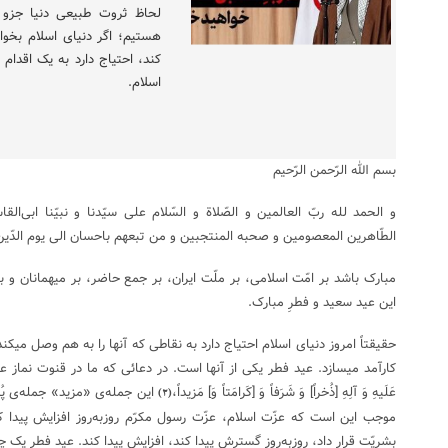
لحاظ ثروت طبیعی دنیا جزو ک
هستیم؛ اگر دنیای اسلام بخوا
کند، احتیاج دارد به یک اقدام 
اسلام.
بسم الله الرّحمن الرّحیم
و الحمد لله ربّ العالمین و الصّلاة و السّلام علی سیّدنا و نبیّنا ابی‌ال
الطّاهرین المعصومین و صحبه المنتجبین و من تبعهم باحسان الی یوم الدّین
مبارک باشد بر امّت اسلامی، بر ملّت ایران، بر جمع حاضر، بر میهمانان و 
این عید سعید و فطرِ مبارک.
حقیقتاً امروز دنیای اسلام احتیاج دارد به نقاطی که آنها را به هم وصل میکند
کارآمد میسازد. عید فطر یکی از آنها است. در دعائی که ما در قنوت نماز عید فطر 
عَلَیهِ وَ آلِهِ [ذُخراً] وَ شَرَفاً وَ [کَرامَتاً وَ] مَزیداً،
این جمله‌ی «مزید» جمله‌ی پُر
(۲)
موجب این است که عزّت اسلام، عزّت رسول مکرّم روزبه‌روز افزایش پیدا ک
بشریّت قرار داد، روزبه‌روز گسترش پیدا کند، افزایش پیدا کند. عید فطر یک چ