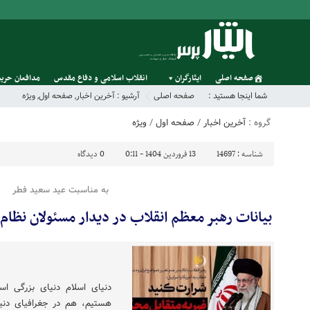
صفحه اصلی
ایثارگران
انقلاب اسلامی و دفاع مقدس
مدافعان حریم
شما اینجا هستید :
صفحه اصلی
آرشیو :
آخرین اخبار
,
صفحه اول
,
ویژه
گروه :
آخرین اخبار
/
صفحه اول
/
ویژه
شناسه :
14697
13 فروردین 1404 - 0:11
0
دیدگاه
به مناسبت عید سعید فطر
بیانات رهبر معظم انقلاب در دیدار مسئولان نظا
دنیای اسلام دنیای بزرگی اس
هستیم، هم در جغرافیای دنی