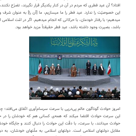
افتاد؟ آن عید فطری که مردم در آن در کنار یکدیگر قرار نگیرند، تضرّع نکنند
این خصوصیّت را ندارد. عید فطر را ما میسازیم، ما [آن را] به عنوان شرف 
میدهیم؛ با رفتار خودمان، با حرکاتی که انجام میدهیم. اگر در امّت اسلامی 
باشد، بصیرت وجود داشته باشد، عید فطر حقیقتاً مزید خواهد بود.
امروز حوادث گوناگون عالم پی‌درپی با سرعت سرسام‌آوری اتّفاق می‌افتد؛ چه
این سرعت حوادث اقتضا میکند که همه‌ی کسانی هم که خودشان را در حواد
حوادث میدانند، با سرعت، با دقّت این حوادث را دنبال کنند و جایگاه خود
مقابل دولتهای اسلامی است. دولتهای اسلامی به ملّتهای خودشان، به 