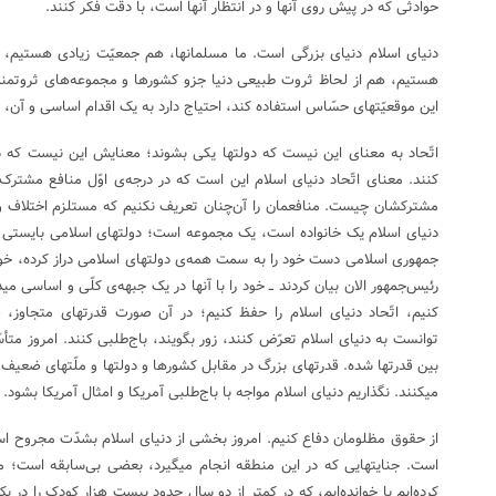
حوادثی که در پیش روی آنها و در انتظار آنها است، با دقّت فکر کنند.
دنیای اسلام دنیای بزرگی است. ما مسلمانها، هم جمعیّت زیادی هستیم، 
هستیم، هم از لحاظ ثروت طبیعی دنیا جزو کشورها و مجموعه‌های ثروتمند د
این موقعیّتهای حسّاس استفاده کند، احتیاج دارد به یک اقدام اساسی و آن، ات
اتّحاد به معنای این نیست که دولتها یکی بشوند؛ معنایش این نیست که
کنند. معنای اتّحاد دنیای اسلام این است که در درجه‌ی اوّل منافع مشترک ر
مشترکشان چیست. منافعمان را آن‌چنان تعریف نکنیم که مستلزم اختلاف و د
دنیای اسلام یک خانواده است، یک مجموعه است؛ دولتهای اسلامی بایستی به
جمهوری اسلامی دست خود را به سمت همه‌ی دولتهای اسلامی دراز کرده، خود را 
رئیس‌جمهور الان بیان کردند ــ خود را با آنها در یک جبهه‌ی کلّی و اساسی 
کنیم، اتّحاد دنیای اسلام را حفظ کنیم؛ در آن صورت قدرتهای متجاوز، 
توانست به دنیای اسلام تعرّض کنند، زور بگویند، باج‌طلبی کنند. امروز متأس
بین قدرتها شده. قدرتهای بزرگ در مقابل کشورها و دولتها و ملّتهای ضعیف از
میکنند. نگذاریم دنیای اسلام مواجه با باج‌طلبی آمریکا و امثال آمریکا بشود.
از حقوق مظلومان دفاع کنیم. امروز بخشی از دنیای اسلام بشدّت مجروح
است. جنایتهایی که در این منطقه انجام میگیرد، بعضی بی‌سابقه است؛ ما 
کرده‌ایم یا خوانده‌ایم، که در کمتر از دو سال حدود بیست هزار کودک را در ی