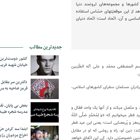
شورها و مجموعه‌های ثروتمند دنیا
هد از این موقعیّتهای حسّاس استفاده
اساسی و آن، اتّحاد است؛ اتّحاد دنیای
جدیدترین مطالب
کشور دوست‌ترین ف
خیابان شهید فری
قاسم المصطفی محمّد و علی آله الطّیّبین
.
دکترین سر مقاب
برادرانِ مسلمان سفرای کشورهای اسلامی،
قرمز ضاحیه به مرز
بغض بی پایان، تق
 و متّصل میکند و از آنها یک واحد فعّال و
مدرسه شجره طیبه
میخوانیم که «وَ لِمُحَمَّدٍ صَلَّى اللَهُ
مغز و پُرمعنایی است؛ یعنی این عید فطر
ابتدا سد کردن ح
ند؛ دین او، راه و روشی که او در مقابل
اخراج مزدوران رژی
نین خصوصیّتی دارد. کِی این اتّفاق خواهد