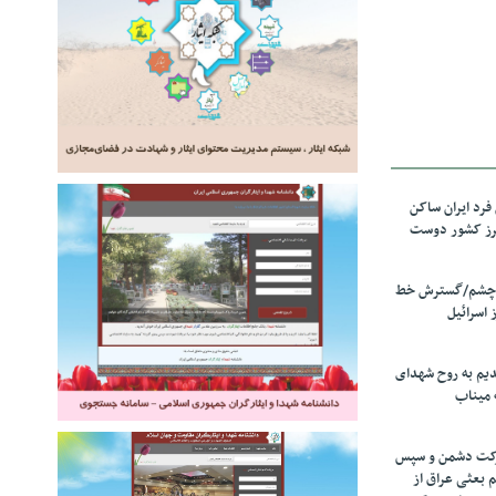
رد ایران ساکن
برز کشور دوست
ل چشم/گسترش خط
 اسرائیل
دیم به روح شهدای
 میناب
رکت دشمن و سپس
م بعثی عراق از