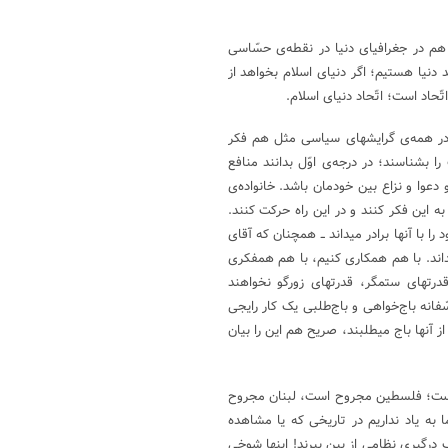
هم در جغرافیای دنیا در نقطه‌ی حسّاسی
نیا هستیم؛ اگر دنیای اسلام بخواهد از
ّحاد است؛ اتّحاد دنیای اسلام.
 در همه‌ی گرایشهای سیاسی مثل هم فکر
ا بشناسند؛ در درجه‌ی اوّل بدانند منافع
عوا و نزاع بین خودمان باشد. خانواده‌ی
 این فکر کنند و در این راه حرکت کنند.
با آنها برادر میداند ــ همچنان که آقای
میداند. با هم همکاری کنیم، با هم همفکری
قدرتهای ستمگر، قدرتهای زورگو نخواهند
ّفانه باج‌خواهی و باج‌طلبی یک کار رایجی
 آنها باج میطلبند، صریح هم این را بیان
 است؛ فلسطین مجروح است، لبنان مجروح
به یاد نداریم در تاریخی که یا مشاهده
ک درگیری نظامی از بین ببرند! اینها شوخی