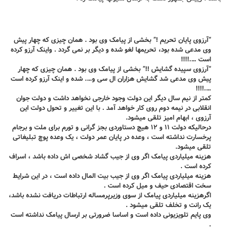
“آرزوی پایان تحریم !” بخشی از پیامک وی بود . همان چیزی که چهار پیش
وی مدعی شده بود، تحریمها لغو شده و دیگر بر نمی گردد . واینک آرزو کرده
است ….!!!!
“آرزوی سپیده گشایش !!” بخشی از پیامک وی بود . همان چیزی که چهار
پیش وی مدعی شد گشایش هزاران ال سی و…. شده و اینک آرزو کرده است
….!!!!
کمتر از نیم سال دیگر این دولت وجود خارجی نخواهد داشت و دولت جوان
انقلابی در نیمه دوم روی کار خواهد آمد . با این تغییر و تحول دولت این
آرزوی ، ابهام امیز تلقی میشود.
درحالیکه دولت ۱۱ و ۱۲ هیچ دستاوردی بجز گرانی و تورم برای ملت و برجام
پرخسارت نداشته است ، وعده در پایان عمر دولت ، یک وعده پوچ تبلیغاتی
تلقی میشود.
هزینه میلیاردی پیامک اگر وی از جیب گشاد شخصی اش داده باشد ، اسراف
کرده است .
هزینه میلیاردی پیامک اگر وی از جیب بیت المال داده است ، در این شرایط
سخت اقتصادی حیف و میل کرده است .
اگرهزینه میلیاردی پیامک از سوی وزیرپرمساله ارتباطات دریافت نشده باشد،
یک رانت و تخلف تلقی میشود .
وی پایم تلویزیونی داده است و اساسا ضرورتی بر ارسال پیامک نداشته است
.