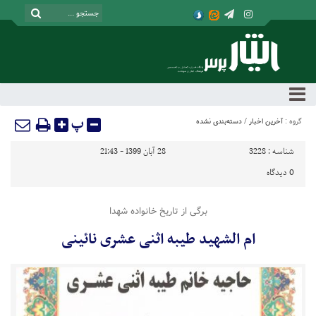
پ
گروه :
آخرین اخبار
/
دسته‌بندی نشده
شناسه :
3228
28 آبان 1399 - 21:43
0
دیدگاه
برگی از تاریخ خانواده شهدا
ام الشهید طیبه اثنی عشری نائینی