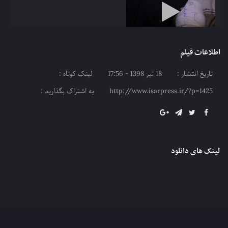
اطلاعات فیلم
تیزر | فراخوان سراسری ثبت نام
تاریخ انتشار :
18 تیر 1398 - 17:56
لینک کوتاه :
خادمین شهدا
http://www.isarpress.ir/?p=1425
به اشتراک بگذارید :
لینک های دانلود