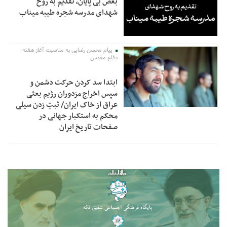
بغض بی پایان، تقدیم به روح
شهدای مدرسه شجره طیبه میناب
پیام محسن رضایی به مناسبت آغاز هفته
دفاع مقدس
ابتدا سد کردن حرکت دشمن و
سپس اخراج مزدوران رژیم بعثی
عراق از خاک ایران/ ثبتِ زدن سیلی
محکم به استکبار جهانی در
صفحات تاریخ ایران