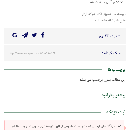
متحده‌ی آمریکا ثبت شد.
نویسنده : شفیق فکه، شبکه ایثار
منبع خبر : اندیشه ناب
اشتراک گذاری :
لینک کوتاه :
http://www.isarpress.ir/?p=14739
برچسب ها
این مطلب بدون برچسب می باشد.
بیشتر بخوانید...
ثبت دیدگاه
دیدگاه های ارسال شده توسط شما، پس از تایید توسط تیم مدیریت در وب منتشر