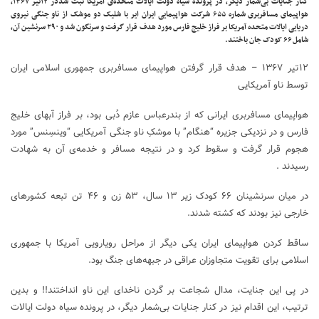
کنار جنایات بی‌شمار دیگر، در پرونده سیاه دولت ایالات متحده‌ی آمریکا ثبت شددر ۱۲تیر ۱۳۶۷،
هواپیمای مسافربری شماره ۶۵۵ شرکت هواپیمایی ایران ایر با شلیک دو موشک از ناو جنگی نیروی
دریایی ایالات متحده آمریکا بر فراز خلیج فارس مورد هدف قرار گرفت و سرنگون شد و ۲۹۰ سرنشین آن،
شامل ۶۶ کودک جان باختند.
۱۲تیر ۱۳۶۷ – هدف قرار گرفتن هواپیمای مسافربری جمهوری اسلامی ایران
توسط ناو آمریکایی
هواپیمای مسافربری ایرانی که از بندرعباس عازم دُبی بود، بر فراز آبهای خلیج
فارس و در نزدیکی جزیره “هنگام” با موشکِ ناو جنگی آمریکایی “وینسِنس” مورد
هجوم قرار گرفت و سقوط کرد و در نتیجه مسافر و خدمه‌ی آن به شهادت
رسیدند .
در میان سرنشینان ۶۶ کودک زیر ۱۳ سال، ۵۳ زن و ۴۶ تن تبعه کشورهای
خارجی نیز بودند که کشته شدند.
ساقط کردن هواپیمای ایران یکی دیگر از مراحل رویارویی آمریکا با جمهوری
اسلامی برای تقویت متجاوزان عراقی در جبهه‌های جنگ بود.
در پی این جنایت، مدال شجاعت بر گردن ناخدای این ناو انداختند!! و بدین
ترتیب، این اقدام نیز در کنار جنایات بی‌شمار دیگر، در پرونده سیاه دولت ایالات