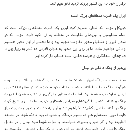
برادران خود به این کشور بروند تردید نخواهیم کرد.
ایران یک قدرت منطقه‌ای بزرگ است
دبیرکل حزب الله لبنان تصریح کرد: ایران یک قدرت منطقه‌ای بزرگ است که
تمام مظلومین و نیرو‌های مقاومت در منطقه به آن تکیه دارند. حزب الله در
شکل گیری و تشکیل محور مقاومت سهیم بود و ما بخشی از این محور هستیم
و باقی خواهیم ماند. ما بر روی این محور به عنوان قدرتی که قادر به رویارویی با
طرح‌های اشغالگری و هیمنه طلبی است حساب باز کرده ایم.
پرهیز از جنگ داخلی در لبنان
سید حسن نصرالله اظهار داشت: ما طی ۴۰ سال گذشته از افتادن به ورطه
هرگونه جنگ داخلی یا فتنه مذهبی اجتناب کردیم چیزی که در سال ۲۰۰۵ برای
لبنان تدارک دیده شده بود، اما ما به منظور جلوگیری از کشیده شدن لبنان به
جنگ و فتنه مذهبی با گروه‌های سیاسی همکاری کردیم. ما به سوی هیچ گونه
جنگ یا فتنه مذهبی کشیده نخواهیم شد و این به حکمت و صبر و بصیرت نیاز
دارد. آخرین صحنه‌ای هم که بسیار دردناک و خطرناک بود حادثه شهدا در منطقه
الطیونه بود و اگر صبر و بصیرت خانواده‌ها و احزاب شهدا نبود لبنان را در مقابل
جنگ داخلی قرار داده بود. آن‌ها در اتاق‌های تاریک برای کشاندن مقاومت به