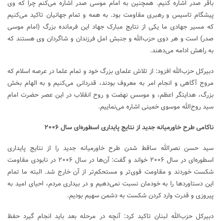
باقر صدر اشاره کنیم. همچنین به امام موسی صدر اشاره می‌کنم چرا که وی
پیشگام تاسیس و رهبری مقاومت بود. به همه و تمام جهانیان تاکید می‌کنیم
که مسیر جهادی ما یکی از نتایج مبارک جهاد این فرمانده بزرگ (امام موسی
صدر) است و هر دوی حزب‌الله و جنبش امل فرزندان و شاگردان وی هستند که
به راهش ادامه می‌دهند.
دبیرکل حزب‌الله افزود: از تلاش علمای بزرگ خود و تمام علما در عرصه اسلام که
مروج آگاهی و انجام امر به معروف بودند، قدردانی می‌کنیم و به الهام بخش
بزرگ، هدایتگر اعظم، و موسس نهضت و روح انقلاب در این عصر حضرت امام
سید روح‌الله موسوی خمینی اشاره می‌نماییم.
ناکامی طرح خاورمیانه جدید از نتایج پایداری اسطوره‌ای سال ۲۰۰۶
سید حسن نصرالله ساقط شدن طرح خاورمیانه جدید را از نتایج پایداری
اسطوره‌ای در سال ۲۰۰۶ خواند و گفت: آن‌ها در سال ۲۰۰۶ در نابودی مقاومت
شکست خوردند و مقاومت قوی‌تر و مستحکم‌تر از آن خارج شد. البته ما تمام
این دستاورد‌ها را به خودمان نسبت نمی‌دهیم و در بیداری مردم، احیای امید به
پیروزی و قدرت وارد کردن شکست به دشمن سهیم بودیم.
دبیرکل حزب‌الله لبنان تاکید کرد: آنچه در مرحله بعد باید انجام گیرد حفظ