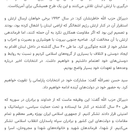
درگیری با ارتش لبنان تلاش می‌کنند و این یک طرح همیشگی برای آمریکاست.
دبیرکل حزب الله خاطرنشان کرد: در سال ۱۹۹۳ برخی خواهان ارسال ارتش و
استقرار آن در کنار ارتش رژیم اشغالگر که اراضی لبنان را اشغال کرده بود، بودند
و تصمیم این بود که اگر مقاومت همکاری نکرد به آن حمله کنند، اما فرماندهی
ارتش با آن مخالفت کرد. ضاحیه جنوبی بیروت با هوشیاری و بصیرت و احزاب و
عشایر خود از فتنه جلوگیری کرد. ما طی ۴۰ سال گذشته در داخل لبنان اقدام به
ایجاد دوستی و ائتلاف با بسیاری از گروه‌های اسلامی کردیم و نسبت به روابط و
دوستی‌های خود اهتمام داشتیم و خواهیم داشت. در انتخابات اخیر درباره
وعده‌ها و تعهدات خود بسیار واضح بودیم.
سید حسن نصرالله گفت: مشارکت خود در انتخابات پارلمانی را تقویت خواهیم
کرد. به حضور خود در دولت‌های آینده ادامه خواهیم داد.
دبیرکل حزب الله گفت: این وظیفه ماست که از خداوند و برادران در سوریه که
طی ۴۰ سال گذشته در کنار ما ایستاده و تحت حمایت سیاسی، دیپلماتیک و
امنیتی قرار دادند تشکر کنیم. از جمهوری اسلامی ایران بویژه رهبر معظم و تمام
مقامات و دولت‌های این کشور و برادران سپاه پاسداران انقلاب اسلامی تشکر
می‌کنیم. از شهدا، فرماندهان شهید و خانواده‌های شهدا و مجروحان، اسرا و