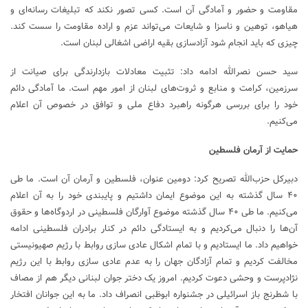
مقاومت و حضور و آمادگی آن است. کسی تصور نکند که تبلیغات رسانه‌ای و
هیاهو، توهین و ناسزا و شایعات می‌تواند عزم و اراده مقاومت را سست کند.
چیزی که باید انجام شود آزادسازی بقیه اراضی اشغالی لبنان است.
سید حسن نصرالله ادامه داد: تثبیت معادلات بازدارندگی برای صیانت از
سرزمین، کرامت و منابع و ثروت‌های لبنان از امور مهم است. ما آمادگی دائم
خود را برای بررسی هرگونه راهبرد دفاع ملی و توافق در خصوص آن اعلام
می‌کنیم.
حمایت از آرمان فلسطین
دبیرکل حزب‌الله تصریح کرد: دومین عنوان، فلسطین و آرمان آن است. ما طی
۴۰ سال گذشته به این موضوع ایمان داشتیم و پایبندی خود را به آن اعلام
می‌کنیم. ما طی ۴۰ سال گذشته موضوع آوارگان فلسطینی در اردوگاه‌ها و حقوق
آن‌ها را دنبال می‌کردیم و به ایستادگی دائم در کنار برادران فلسطینی ادامه
خواهیم داد. ما ایستادیم و با تمام اشکال عادی سازی روابط با رژیم صهیونیستی
مخالفت کردیم و تمام آزادگان جهان را به عدم عادی سازی روابط با این رژیم
نژادپرست و وحشی دعوت کردیم. امروز یک دختر جوان لبنانی دیگر هم از مصاف
با شطرنج باز اسرائیلی در جشنواره ابوظبی انصراف داد. ما به این جوانان افتخار