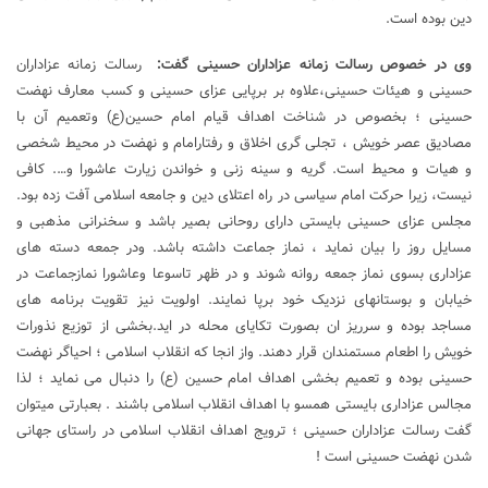
دین بوده است.
وی در خصوص رسالت زمانه عزاداران حسینی گفت:
رسالت زمانه عزاداران
حسینی و هیئات حسینی،علاوه بر برپایی عزای حسینی و کسب معارف نهضت
حسینی ؛ بخصوص در شناخت اهداف قیام امام حسین(ع) وتعمیم آن با
مصادیق عصر خویش ، تجلی گری اخلاق و رفتارامام و نهضت در محیط شخصی
و هیات و محیط است. گریه و سینه زنی و خواندن زیارت عاشورا و…. کافی
نیست، زیرا حرکت امام سیاسی در راه اعتلای دین و جامعه اسلامی آفت زده بود.
مجلس عزای حسینی بایستی دارای روحانی بصیر باشد و سخنرانی مذهبی و
مسایل روز را بیان نماید ، نماز جماعت داشته باشد. ودر جمعه دسته های
عزاداری بسوی نماز جمعه روانه شوند و در ظهر تاسوعا وعاشورا نمازجماعت در
خیابان و بوستانهای نزدیک خود برپا نمایند. اولویت نیز تقویت برنامه های
مساجد بوده و سرریز ان بصورت تکایای محله در اید.بخشی از توزیع نذورات
خویش را اطعام مستمندان قرار دهند. واز انجا که انقلاب اسلامی ؛ احیاگر نهضت
حسینی بوده و تعمیم بخشی اهداف امام حسین (ع) را دنبال می نماید ؛ لذا
مجالس عزاداری بایستی همسو با اهداف انقلاب اسلامی باشند . بعبارتی میتوان
گفت رسالت عزاداران حسینی ؛ ترویج اهداف انقلاب اسلامی در راستای جهانی
شدن نهضت حسینی است !