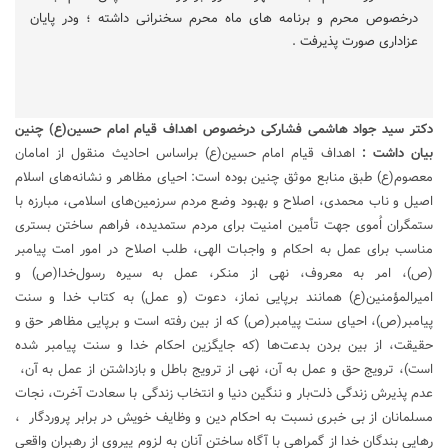
درخصوص محرم و برنامه های ماه محرم سخنرانی داشته ؛ ودر پایان
عزاداری صورت پذیرفت .
دکتر سید جواد هاشمی فشارکی درخصوص اهداف قیام امام حسین(ع) چنین
بیان داشت :
اهداف قیام امام حسین(ع) براساس احادیث منقول از امامان
معصوم(ع) طبق منابع موثق چنین بوده است: احیای مظاهر و نشانه‌های اسلام
اصیل و ناب محمدی، اصلاح و بهبود وضع مردم سرزمین‌های اسلامی، مبارزه با
ستمگران اُموی جهت تأمین امنیت برای مردم ستمدیده، فراهم ساختن بستری
مناسب برای عمل به احکام و واجبات الهی، طلب اصلاح در امور امت پیامبر
(ص)، امر به معروف، نهی از منکر، عمل به سیره رسول‌خدا(ص) و
امیرالمؤمنین(ع) همانند برپایی نماز، دعوت (و عمل) به کتاب خدا و سنت
پیامبر(ص)، احیای سنت پیامبر(ص) که از بین رفته است و برپایی مظاهر حق و
حقیقت، از بین بردن بدعت‌ها (که جایگزین احکام خدا و سنت پیامبر شده
است)، ترویج حق و عمل به آن، نهی از ترویج باطل و بازداشتن از عمل به آن،
عدم پذیرش زندگی ذلت‌بار و ننگین دنیا و انتخاب زندگی با سعادت آخرت، نجات
مسلمانان از بی خبری نسبت به احکام دین و وظایف خویش در برابر پروردگار ،
رهایی بندگان خدا از گمراهی با آگاه ساختن آنان به لزوم پیروی از رهبران واقعی