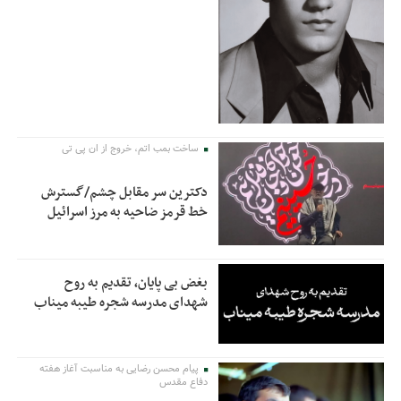
ساخت بمب اتم، خروج از ان پی تی
دکترین سر مقابل چشم/گسترش
خط قرمز ضاحیه به مرز اسرائیل
بغض بی پایان، تقدیم به روح
شهدای مدرسه شجره طیبه میناب
پیام محسن رضایی به مناسبت آغاز هفته
دفاع مقدس