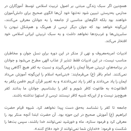
همچنین اگر سبک زندگی مبتنی بر اصول تربیت اسلامی توسط آموزگاران در
مدارس به‌درستی تبیین شود نه‌تنها خود آن‌ها الگوی صحیح برای دانش‌آموزان
خواهند بود بلکه الگوهای مناسبی از جامعه را به جوانان معرفی می‌کنند،
این‌گونه خواهد بود که جوان دیگر ترسی از هم‌رنگ و هم‌شکل نبودن با
سلبریتی‌ها و غرب‌زدها نخواهد داشت و به سبک تربیتی ایرانی اسلامی خود
افتخار می‌کند.
ادبیات امربه‌معروف و نهی از منکر در این دوره برای نسل جوان و مخاطبان
مناسب نیست، در این ادبیات فقط تنذیر از عذاب الهی مطرح می‌شود و جوانان
در برنامه‌های تربیتی صرفاً ایمان را فرامی‌گیرند و نسبت به کفر هیچ آگاهی پیدا
نمی‌کنند. امام باقر (ع) می‌فرمایند: «بنی‌امیه اسلام را این‌گونه آموزش می‌داد
ایمان را یاد می‌دادند و کفر را یاد نمی‌دادند» و به تعبیر قرآن کریم «فمن یکفر به
الطاغوت» به طاغوت کافر شویم و کفر را بشناسیم. جوانان ما بدانند کفر
هیچ‌چیز نیست و از این‌که شبیه کافر نیستند ترسی از استهزا نداشته باشند.
جامعه تا کفر را نشناسد به‌حق دست پیدا نخواهد کرد. شیوه قیام حضرت
ابراهیم (ع) آموزش صحیح در این حوزه بود. آن حضرت ابتدا آنچه منکر بود را
معرفی کرد و فرمود ستاره، ماه و خورشید نمی‌توانند خدا باشند، سپس بت‌ها را
شکست و فرمود: «خدایان شما نمی‌توانند از خود دفاع کنند».