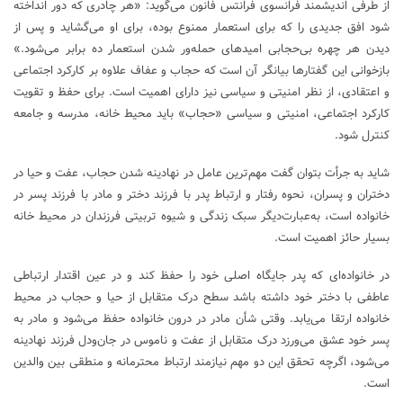
از طرفی اندیشمند فرانسوی فرانتس فانون می‌گوید: «هر چادری که دور انداخته
شود افق جدیدی را که برای استعمار ممنوع بوده، برای او می‌گشاید و پس از
دیدن هر چهره بی‌حجابی امیدهای حمله‌ور شدن استعمار ده برابر می‌شود.»
بازخوانی این گفتارها بیانگر آن است که حجاب و عفاف علاوه بر کارکرد اجتماعی
و اعتقادی، از نظر امنیتی و سیاسی نیز دارای اهمیت است. برای حفظ و تقویت
کارکرد اجتماعی، امنیتی و سیاسی «حجاب» باید محیط خانه، مدرسه و جامعه
کنترل شود.
شاید به جرأت بتوان گفت مهم‌ترین عامل در نهادینه شدن حجاب، عفت و حیا در
دختران و پسران، نحوه رفتار و ارتباط پدر با فرزند دختر و مادر با فرزند پسر در
خانواده است، به‌عبارت‌دیگر سبک زندگی و شیوه تربیتی فرزندان در محیط خانه
بسیار حائز اهمیت است.
در خانواده‌ای که پدر جایگاه اصلی خود را حفظ کند و در عین اقتدار ارتباطی
عاطفی با دختر خود داشته باشد سطح درک متقابل از حیا و حجاب در محیط
خانواده ارتقا می‌یابد. وقتی شأن مادر در درون خانواده حفظ می‌شود و مادر به
پسر خود عشق می‌ورزد درک متقابل از عفت و ناموس در جان‌ودل فرزند نهادینه
می‌شود، اگرچه تحقق این دو مهم نیازمند ارتباط محترمانه و منطقی بین والدین
است.