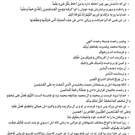
اى كه دانشش بهر چيز احاطه دارد يا مَنْ اَحاطَ بِكُلِّ شَىْءٍ عِلْماً
و راءفت و مهر و بردباريش توبه جويان را فرا گرفته وَوَسِعَ الْمُسْتَقيلينَ رَاْفَةً وَرَحْمَةً وَحِلْماً
خدايا ما رو به درگاه تو آوريم اَللّهُمَّ اِنّا نَتَوَجَّهُ اِلَيْكَ
در اين شبى كه آنرا شرافت و بزرگى دادى فى هذِهِ الْعَشِيَّةِ الَّتى شَرَّفْتَها وَعَظَّمْتَها
پیامبر رحمت وسیله رحمت الهی
بوسيله محمد پيامبرت بِمُحَمَّدٍ نَبِيِّكَ
و فرستاده اتَ و رَسُولِكَ
و برگزيده ات از آفريدگان وَخِيَرَتِكَ مِنْ خَلْقِكَ
و امين تو بر وحيت وَاَمينِكَ عَلى وَحْيِكَ
آن مژده دهنده الْبَشيرِ
و ترساننده النَّذيرِ
و آن چراغ تابناك السِّراجِ الْمُنيرِ
آنكه بوسيله اش بر مسلمانان نعمت بخشيدى الَّذى اَنْعَمْتَ بِهِ عَلَى الْمُسْلِمينَ
و رحمت عالميان قرارش دادى وَ جَعَلْتَهُ رَحْمَةً لِلْعالَمينَ
خدايا درود فرست بر محمد و آل محمد چنانچه محمد نزد تو شايسته آنست اَللّهُمَّ فَصَلِّ عَلى مُحَمَّدٍ
وَ الِ مُحَمَّدٍ كَما مُحَمَّدٌ اَهْلٌ لِذلِكَ مِنْكَ
اى خداى بزرگ پس درود فرست بر او و بر آل برگزيده پاك و پاكيزه اش همگى ياعَظيمُ فَصَلِّ عَلَيْهِ
وَعَلى الِهِ الْمُنْتَجَبينَ الطَّيِّبينَ الطّاهِرينَ اَجْمَعينَ
و بپوشان ما را به گذشت خود وَتَغَمَّدْنا بِعَفْوِكَ عَنّا
زيرا صداها با انواع مختلف لغتهاشان (و هركس به زبانى ناله اش ) بسوى تو بلند است فَاِلَيْكَ عَجَّتِ
الاَْصْواتُ بِصُنُوفِ اللُّغاتِ
پس اى خدا براى ما قرار ده در اين شام بهره اى از هر خيرى كه ميان بندگانت تقسيم فرمايى فَاجْعَلْ