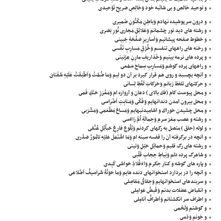
و توحيد خالص و بى شائبه خود وَخالِصِ صَريحِ تَوْحيدى
و درون سرپوشيده نهادم وَباطِنِ مَكْنُونِ ضَميرى
و رشته هاى ديد نور چشمانم وَعَلائِقِ مَجارى نُورِ بَصَرى
و خطوط صفحه پيشانيم وَاَساريرِ صَفْحَةِ جَبينى
و رخنه هاى راههاى تنفسم وَخُرْقِ مَسارِبِ نَفْسى
و پرده هاى نرمه بينيم وَخَذاريفِ مارِنِ عِرْنينى
و راههاى پرده گوشم وَمَسارِبِ سِماخِ سَمْعى
و آنچه بچسبد و روى هم قرار گيرد بر آن دو لبم وَما ضُمَّتْ وَاَطْبَقَتْ عَلَيْهِ شَفَتاىَ
و حركتهاى تلفظ زبانم وَحَرَكاتِ لَفْظِ لِسانى
و محل پيوست كام (فك بالاى ) دهان و آرواره ام وَمَغْرَزِ حَنَكِ فَمى
و محل بيرون آمدن دندانهايم وَفَكّى وَمَنابِتِ اَضْراسى
و محل چشيدن خوراك و آشاميدنيهايم وَمَساغِ مَطْعَمى وَمَشْرَبى
و رشته و عصب مغز سرم وَحِمالَةِ اُمِّ رَاءْسى
و لوله (حلق ) متصل به رگهاى گردنم وَبُلُوعِ فارِغِ حَباَّئِلِ عُنُقى
و آنچه در برگرفته آن را قفسه سينه ام وَمَا اشْتَمَلَ عَليْهِ تامُورُ صَدْرى
و رشته هاى رگ قلبم وَحمائِلِ حَبْلِ وَتينى
و شاهرگ پرده دلم وَنِياطِ حِجابِ قَلْبى
و پاره هاى گوشه و كنار جگرم وَاءَفْلاذِ حَواشى كَبِدى
و آنچه را در بردارد استخوانهاى دنده هايم وَما حَوَتْهُ شَراسيفُ اَضْلاعى
و سربندهاى استخوانهايم وَحِقاقُ مَفاصِلى
و انقباض عضلات بدنم وَقَبضُ عَوامِلى
و اطراف سر انگشتانم وَاَطرافُِ اَنامِلى
و گوشتم وَلَحْمى
و خونم وَدَمى