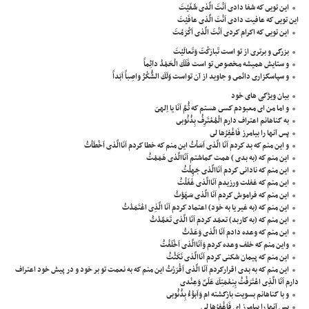
اين تويى كه شفا دادى اَنْتَ الَّذى شَفَيْتَ
اين تويى كه عافيت دادى اَنْتَ الَّذى عافَيْتَ
اين تويى كه اكرام كردى اَنْتَ الَّذى اَكْرَمْتَ
بزرگى و برترى از تو است تَبارَكْتَ وَتَعالَيْتَ
و ستايش هميشه مخصوص تو است فَلَكَ الْحَمْدُ دآئِماً
و سپاسگزارى دائمى و جاويد از آن تواست وَلَكَ الشُّكْرُ واصِباً اَبَداً
بیان ویژگی های خود
و اما من اى معبودم كسى هستم كه ثُمَّ اَنَا يا اِلهىَ
به گناهانم اعتراف دارم الْمُعْتَرِفُ بِذُنُوبى
پس آنها را بيامرز فَاغْفِرْها لى
و اين منم كه بد كردم اَنَا الَّذى اَسَاْتُ اين منم كه خطا كردم اَنَاالَّذى اَخْطَاْتُ
اين منم كه (به بدى ) همت گماشتم اَنَاالَّذى هَمَمْتُ
اين منم كه نادانى كردم اَنَاالَّذى جَهِلْتُ
اين منم كه غفلت ورزيدم اَنَاالَّذى غَفَلْتُ
اين منم كه فراموش كردم اَنَا الَّذى سَهَوْتُ
اين منم كه (به غير يا به خود) اعتماد كردم اَنَا الَّذِى اعْتَمَدْتُ
اين منم كه (به كاربد) تعمّد كردم اَنَا الَّذى تَعَمَّدْتُ
اين منم كه وعده دادم اَنَا الَّذى وَعَدْتُ
واين منم كه خلف وعده كردم وَاَنَاالَّذى اَخْلَفْتُ
اين منم كه پيمان شكنى كردم اَنَاالَّذى نَكَثْتُ
اين منم كه به بدى اقراركردم اَنَا الَّذى اَقْرَرْتُ اين منم كه به نعمت تو بر خود و در پيش خود اعتراف
دارم اَنَا الَّذِى اعْتَرَفْتُ بِنِعْمَتِكَ عَلَىَّ وَعِنْدى
و با گناهانم بسويت بازگشته ام وَاَبوُءُ بِذُنُوبى
پس آنها را بيامرز اى فَاغْفِرْها لى