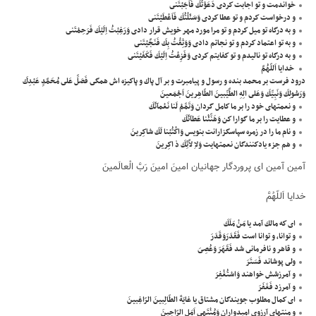
خواندمت و تو اجابت كردى دَعَوْتُكَ فَاَجَبْتَنى
و درخواست كردم و تو عطا كردى وَسَئَلْتُكَ فَاَعْطَيْتَنى
و به درگاه تو ميل كردم و تو مرا مورد مهر خويش قرار دادى وَرَغِبْتُ اِلَيْكَ فَرَحِمْتَنى
و به تو اعتماد كردم و تو نجاتم دادى وَوَثِقْتُ بِكَ فَنَجَّيْتَنى
و به درگاه تو ناليدم و تو كفايتم كردى وَفَزِعْتُ اِلَيْكَ فَكَفَيْتَنى
خدايا اَللّهُمَّ
درود فرست بر محمد بنده و رسول و پيامبرت و بر آل پاك و پاكيزه اش همگى فَصَلِّ عَلى مُحَمَّدٍ عَبْدِكَ
وَرَسُولِكَ وَنَبِيِّكَ وَعَلى الِهِ الطَّيِّبينَ الطّاهِرينَ اَجْمَعينَ
و نعمتهاى خود را بر ما كامل گردان وَتَمِّمْ لَنا نَعْمآئَكَ
و عطايت را بر ما گوارا كن وَهَنِّئْنا عَطآئَكَ
و نام ما را در زمره سپاسگزارانت بنويس وَاكْتُبْنا لَكَ شاكِرينَ
و هم جزء يادكنندگان نعمتهايت وَلاِ لاَّئِكَ ذ اكِرينَ
آمين آمين اى پروردگار جهانيان امينَ امينَ رَبَّ الْعالَمينَ
خدايا اَللّهُمَّ
اى كه مالك آمد يا مَنْ مَلَكَ
و توانا، و توانا است فَقَدَرَوَقَدَرَ
و قاهر و نافرمانى شد فَقَهَرَ وَعُصِىَ
ولى پوشاند فَسَتَرَ
و آمرزشش خواهند وَاسْتُغْفِرَ
و آمرزد فَغَفَرَ
اى كمال مطلوب جويندگان مشتاق يا غايَةَ الطّالِبينَ الرّاغِبينَ
و منتهاى آرزوى اميدواران وَمُنْتَهى اَمَلِ الرّاجينَ