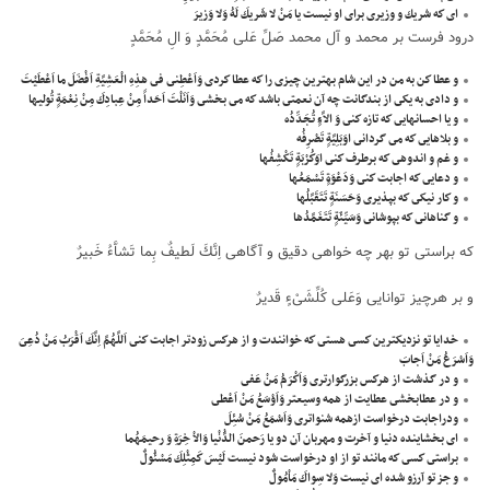
اى كه شريك و وزيرى براى او نيست يا مَنْ لا شَريكَ لَهُ وَلا وَزيرَ
درود فرست بر محمد و آل محمد صَلِّ عَلى مُحَمَّدٍ وَ الِ مُحَمَّدٍ
و عطا كن به من در اين شام بهترين چيزى را كه عطا كردى وَاَعْطِنى فى هذِهِ الْعَشِيَّةِ اَفْضَلَ ما اَعْطَيْتَ
و دادى به يكى از بندگانت چه آن نعمتى باشد كه مى بخشى وَاَنَلْتَ اَحَداً مِنْ عِبادِكَ مِنْ نِعْمَةٍ تُوليها
و يا احسانهايى كه تازه كنى وَ الاَّءٍ تُجَدِّدُه
و بلاهايى كه مى گردانى اوَبَلِيَّةٍ تَصْرِفُه
و غم و اندوهى كه برطرف كنى اوَكُرْبَةٍ تَكْشِفُها
و دعايى كه اجابت كنى وَدَعْوَةٍ تَسْمَعُها
و كار نيكى كه بپذيرى وَحَسَنَةٍ تَتَقَبَّلُها
و گناهانى كه بپوشانى وَسَيِّئَةٍ تَتَغَمَّدُها
كه براستى تو بهر چه خواهى دقيق و آگاهى اِنَّكَ لَطيفٌ بِما تَشاَّءُ خَبيرٌ
و بر هرچيز توانايى وَعَلى كُلِّشَىْءٍ قَديرٌ
خدايا تو نزديكترين كسى هستى كه خوانندت و از هركس زودتر اجابت كنى اَللَّهُمَّ اِنَّكَ اَقْرَبُ مَنْ دُعِىَ
وَاَسْرَعُ مَنْ اَجابَ
و در گذشت از هركس بزرگوارترى وَاَكْرَمُ مَنْ عَفى
و در عطابخشى عطايت از همه وسيعتر وَاَوْسَعُ مَنْ اَعْطى
ودراجابت درخواست ازهمه شنواترى وَاَسْمَعُ مَنْ سُئِلَ
اى بخشاينده دنيا و آخرت و مهربان آن دو يا رَحمنَ الدُّنْيا وَالاْ خِرَةِ وَ رحيمَهُما
براستى كسى كه مانند تو از او درخواست شود نيست لَيْسَ كَمِثْلِكَ مَسْئُولٌ
و جز تو آرزو شده اى نيست وَلا سِواكَ مَاْمُولٌ