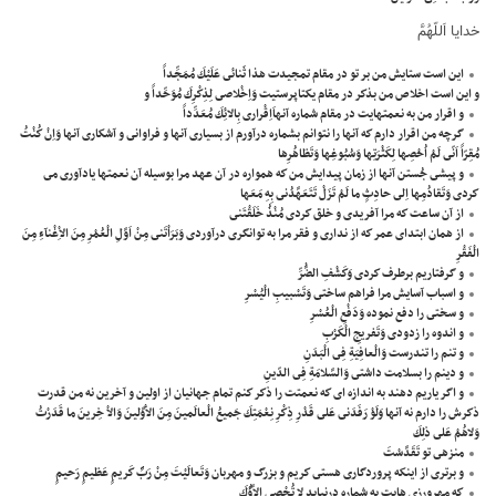
خدايا اَللّهُمَّ
اين است ستايش من بر تو در مقام تمجيدت هذا ثَنائى عَلَيْكَ مُمَجِّداً
و اين است اخلاص من بذكر در مقام يكتاپرستيت وَاِخْلاصى لِذِكْرِكَ مُوَحِّداً و
و اقرار من به نعمتهايت در مقام شماره آنهاَاِقْرارى بِالائِكَ مُعَدِّداً
گرچه من اقرار دارم كه آنها را نتوانم بشماره درآورم از بسيارى آنها و فراوانى و آشكارى آنها وَاِنْ كُنْتُ
مُقِرّاً اَنّى لَمْ اُحْصِها لِكَثْرَتِها وَسُبُوغِها وَتَظاهُرِها
و پيشى جُستن آنها از زمان پيدايش من كه همواره در آن عهد مرا بوسيله آن نعمتها يادآورى مى
كردى وَتَقادُمِها اِلى حادِثٍ ما لَمْ تَزَلْ تَتَعَهَّدُنى بِهِ مَعَها
از آن ساعت كه مرا آفريدى و خلق كردى مُنْذُ خَلَقْتَنى
از همان ابتداى عمر كه از ندارى و فقر مرا به توانگرى درآوردى وَبَرَاْتَنى مِنْ اَوَّلِ الْعُمْرِ مِنَ الاِْغْنآءِ مِنَ
الْفَقْرِ
و گرفتاريم برطرف كردى وَكَشْفِ الضُّرِّ
و اسباب آسايش مرا فراهم ساختى وَتَسْبيبِ الْيُسْرِ
و سختى را دفع نموده وَدَفْعِ الْعُسْرِ
و اندوه را زدودى وَتَفريجِ الْكَرْبِ
و تنم را تندرست وَالْعافِيَةِ فِى الْبَدَنِ
و دينم را بسلامت داشتى وَالسَّلامَةِ فِى الدّينِ
و اگر ياريم دهند به اندازه اى كه نعمتت را ذكر كنم تمام جهانيان از اولين و آخرين نه من قدرت
ذكرش را دارم نه آنها وَلَوْ رَفَدَنى عَلى قَدْرِ ذِكْرِ نِعْمَتِكَ جَميعُ الْعالَمينَ مِنَ الاَْوَّلينَ وَالاْ خِرينَ ما قَدَرْتُ
وَلاهُمْ عَلى ذلِكَ
منزهى تو تَقَدَّسْتَ
و برترى از اينكه پروردگارى هستى كريم و بزرگ و مهربان وَتَعالَيْتَ مِنْ رَبٍّ كَريمٍ عَظيمٍ رَحيمٍ
كه مهرورزى هايت به شماره درنيايد لا تُحْصى الاَّؤُكَ