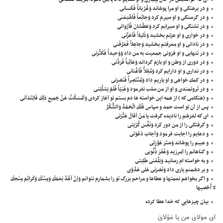
و در برهنگى و او مرا پوشاند وَعُرْياناً فَكَسانى
و در گرسنگى و او سيرم كرد وَجائِعاً فَاَشْبَعَنى
و در تشنگى و او سيرابم كرد وَعَطْشانَ فَاَرْوانى
و در خوارى و او عزتم بخشيد وَذَليلاً فَاَعَزَّنى
و در نادانى و او معرفتم بخشيد وَجاهِلاً فَعَرَّفَنى
و در تنهايى و او فزونى جمعيت به من داد وَوَحيداً فَكَثَّرَنى
و در دورى از وطن و او بازم گرداند وَغائِباً فَرَدَّنى
و در ندارى و او دارايم كرد وَمُقِلاًّ فَاَغْنانى
و در كمك خواهى و او ياريم داد وَمُنْتَصِراً فَنَصَرَنى
و در ثروتمندى و او از من سلب نفرمود وَغَنِيّاً فَلَمْ يَسْلُبْنى
و (هنگامى كه ) از همه اين خواسته ها دم بستم تو آغاز كردى وَاَمْسَكْتُ عَنْ جَميعِ ذلِكَ فَابْتَدَاَنى
پس از آن تو است حمد و سپاس فَلَكَ الْحَمْدُ وَالشُّكْرُ
اى كه لغزشم را ناديده گرفت يا مَنْ اَقالَ عَثْرَتى
و گرفتگى را از من دور كرد وَنَفَّسَ كُرْبَتى
و دعايم را اجابت فرمود وَاَجابَ دَعْوَتى
و عيبم را پوشاند وَسَتَرَ عَوْرَتى
و گناهانم را آمرزيد وَغَفَرَ ذُنُوبى
و به خواسته ام رسانيد وَبَلَّغَنى طَلِبَتى
و بر دشمنم يارى داد وَنَصَرَنى عَلى عَدُوّى
و اگر بخواهم نعمتها و عطاها و مراحم بزرگ تو را بشمارم نتوانم وَاِنْ اَعُدَّ نِعَمَكَ وَمِنَنَكَ وَكَرائِمَ مِنَحِكَ
لا اُحْصيها
بیان چیزهایی که خدا عطا کرده
اى مولاى من يا مَوْلاىَ