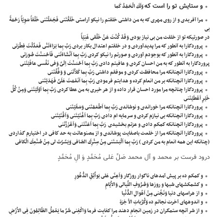
و ستايش تو را است كه
وَلَكَ الْحَمْدُ كَما
مرا آفريدى و از روى مهرى كه به من داشتى خلقتم را نيكو آراستى خَلَقْتَنى فَجَعَلْتَنى خَلْقاً سَوِيّاً رَحْمَةً
بى
در صورتيكه تو از خلقت من بى نياز بودى وَقَدْ كُنْتَ عَنْ خَلْقى غَنِيّاً
پروردگارا به آنطور كه مرا پديدآوردى و در خلقتم اعتدال بكار بردى رَبِّ بِما بَرَاءْتَنْى فَعَدَّلْتَ فِطْرَتى
پروردگارا به آنطور كه بوجودم آوردى و صورتم را نيكو كردى رَبِّ بِما اَنْشَاءْتَنى فَاَحْسَنْتَ صُورَتى
پروردگارا به آنطور كه به من احسان كردى و عافيتم دادى رَبِّ بِما اَحْسَنْتَ اِلَىَّ وَفى نَفْسى عافَيْتَنى
پروردگارا آنچنانكه مرا محافظت كردى و موفقم داشتى رَبِّ بِما كَلاَْتَنى وَ وَفَّقْتَنى
پروردگارا آنچنانكه بر من انعام كرده و هدايتم فرمودى رَبِّ بِما اَنَعْمَتَ عَلَىَّ فَهَدَيْتَنى
پروردگارا چنانچه مرا مورد احسان قرار داده و از هر خيرى به من عطا كردى رَبِّ بِما اَوْلَيْتَنى وَمِنْ كُلِّ
خَيْرٍ اَعْطَيْتَنى
پروردگارا آنچنانكه مرا خوراندى و نوشاندى رَبِّ بِما اَطْعَمْتَنى وَسَقَيْتَنى
پروردگارا آنچنانكه بى نيازم كردى و سرمايه ام دادى رَبِّ بِما اَغْنَيْتَنى وَاَقْنَيْتَنى
پروردگارا آنچنانكه كمكم دادى و عزتم بخشيدى رَبِّ بِما اَعَنْتَنى وَاَعْزَزْتَنى
پروردگارا آنچنانكه مرا از خلعت باصفايت پوشاندى و از مصنوعاتت به حد كافى در اختيارم گذاردى
(چنانكه اين همه انعام به من كردى ) رَبِّ بِما اَلْبَسْتَنى مِنْ سِتْرِكَ الصّافى وَيَسَّرْتَ لى مِنْ صُنْعِكَ الْكافى
درود فرست بر محمد و آل محمد صَلِّ عَلى مُحَمَّدٍ وَ الِ مُحَمَّدٍ
و كمكم ده بر پيش آمدهاى ناگوار روزگار وَاَعِنّى عَلى بَواَّئِقِ الدُّهُورِ
و كشمكشهاى شبها و روزها وَصُرُوفِ اللَّيالى وَالاَْيّامِ
و از هراسهاى دنيا وَنَجِّنى مِنْ اَهْوالِ الدُّنْيا
و اندوههاى آخرت نجاتم ده وَكُرُباتِ الاْ خِرَةِ
و از شر آنچه ستمگران در زمين انجام دهند مرا كفايت فرما وَاكْفِنى شَرَّ ما يَعْمَلُ الظّالِمُونَ فِى الاَْرْضِ