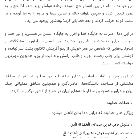
می خوانند . امام در بین اعمال حج متوجه توطئه عوامل یزید شد، لذا حج را به
عمره تبدیل کرده و سپس طواف خانه و سعی صفا و مروه را به جا آورده و به
سمت کوفه حرکت کردند و بعد قضایای کربلا وعاشورا بوجود می اید .
در این دعا اعتراف به جایگاه خدا و اقرار به جایگاه انسان در هستی، و نیز حمد و
سپاس برای نعمت‌های فراوان خداوند بر انسان، یادآوری مشکلات و
تب‌وتاب‌هایی که شخص در عمر خویش از بدو آفرینش تاکنون پشت سر نهاده، و
کوشش برای جلب رحمت الهی، و طلب آرامش و عافیت از وی، همچون مهم‌ترین
خواسته انسان است.
در ایران پس از انقلاب اسلامی دعای عرفه با حضور میلیون‌ها نفر در مناطق
مختلفی از مساجد، دانشگاه‌ها، امامزادگان و همچنین مناطق عملیاتی جنگ
ایران و عراق و همچنین سفارتخانه‌های ایران در خارج از کشور برگزار می‌گردد.
صفات خداوند
ویژگی های خداوند که دراین دعا بدان اذعان میشود :
ستايش خاص خدايى است كه : اَلْحَمْدُ لله الَّذى
نيست براى قضا و حكمش جلوگيرى لَيْسَ لِقَضآئِهِ دافِعٌ