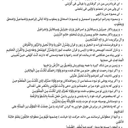
اى فريادرس من در گرفتارى يا غِياثى فى كُرْبَتى
اى ولى من در نعمتم يا وَلِيّى فى نِعْمَتى
اى معبود من يا اِلهى
و معبود پدرانم ابراهيم و اسمعيل و (معبود) اسحاق و يعقوب وَاِلهَ آبائى اِبْراهيمَ وَاِسْماعيلَ وَاِسْحقَ
وَيَعْقُوبَ
و پروردگار جبرئيل و ميكائيل و اسرافيل وَرَبَّ جَبْرَئيلَ وَميكائيلَ وَاِسْرافيلَ
و پروردگار محمد خاتم پيمبران وَربَّ مُحَمَّدٍ خاتِمِ النَّبِيّينَ
و آل برگزيده اش وَ الِهِ الْمُنْتَجَبينَ
و فروفرستنده تورات و انجيل و زبور و قرآن وَمُنْزِلَ التَّوريةِ وَالاِْ نْجيلِ وَالزَّبُورِ وَالْفُرْقانِ
و نازل كننده كهيعص و طه و ((يس و قرآن حكمت آموز)) وَمُنَزِّلَ كهيَّعَّصَّ وَطه وَيسَّ وَالْقُرآنِ الْحَكيمِ
تويى پناه من هنگامى كه درمانده ام كنند راهها با همه وسعتى كه دارند اَنْتَ كَهْفى حينَ تُعْيينِى
الْمَذاهِبُ فى سَعَتِها
و زمين بر من تنگ گيرد با همه پهناوريش وَتَضيقُ بِىَ الاَْرْضُ بِرُحْبِها
و اگر نبود رحمت تو بطور حتم من هلاك شده بودم وَلَوْلا رَحْمَتُكَ لَكُنْتُ مِنَ الْهالِكينَ
و تويى ناديده گير لغزشم وَاَنْتَ مُقيلُ عَثْرَتى
و اگر پرده پوشى تو نبود مسلما من از رسواشدگان بودم وَلَوْلا سَتْرُكَ اِيّاىَ لَكُنْتُ مِنَ الْمَفْضُوحينَ
و تويى كه به يارى خود مرا بر دشمنانم يارى دهى وَاَنْتَ مُؤَيِّدى بِالنَّصْرِ عَلى اَعْدآئى
و اگر نبود يارى تو من مغلوب شده بودم وَلَوْلا نَصْرُكَ اِيّاىَ لَكُنْتُ مِنَ الْمَغْلُوبينَ
اى كه مخصوص كرده خود را به بلندى و برترى يا مَنْ خَصَّ نَفْسَهُ بِالسُّمُوِّ وَالرِّفْعَةِ
و دوستانش بوسيله عزت او عزت يابند فَاَوْلِيآئُهُ بِعِزِّهِ يَعْتَزُّونَ
اى كه پادشاهان در برابرش طوق خوارى به گردن گذارند يا مَنْ جَعَلَتْ لَهُ الْمُلوُكُ نيرَ الْمَذَلَّةِ عَلى
اَعْناقِهِمْ
و آنها از سَطَوَتَش ترسانند مى داند حركت (يا خيانت ) چشمها فَهُمْ مِنْ سَطَواتِهِ خائِفُونَ يَعْلَمُ خائِنَةَ
الاَْعْيُنِ
و آنچه را سينه ها پنهان كنند وَما تُخْفِى الصُّدُورُ