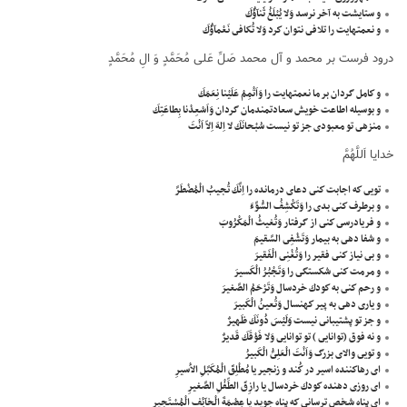
و ستايشت به آخر نرسد وَلا يُبْلَغُ ثَنآؤُكَ
و نعمتهايت را تلافى نتوان كرد وَلا تُكافى نَعْمآؤُكَ
درود فرست بر محمد و آل محمد صَلِّ عَلى مُحَمَّدٍ وَ الِ مُحَمَّدٍ
و كامل گردان بر ما نعمتهايت را وَاَتْمِمْ عَلَيْنا نِعَمَكَ
و بوسيله اطاعت خويش سعادتمندمان گردان وَاَسْعِدْنا بِطاعَتِكَ
منزهى تو معبودى جز تو نيست سُبْحانَكَ لا اِلهَ اِلاّ اَنْتَ
خدايا اَللَّهُمَّ
تويى كه اجابت كنى دعاى درمانده را اِنَّكَ تُجيبُ الْمُضْطَرَّ
و برطرف كنى بدى را وَتَكْشِفُ السُّوَّءَ
و فريادرسى كنى از گرفتار وَتُغيثُ الْمَكْرُوبَ
و شفا دهى به بيمار وَتَشْفِى السَّقيمَ
و بى نياز كنى فقير را وَتُغْنِى الْفَقيرَ
و مرمت كنى شكستگى را وَتَجْبُرُ الْكَسيرَ
و رحم كنى به كودك خردسال وَتَرْحَمُ الصَّغيرَ
و يارى دهى به پير كهنسال وَتُعينُ الْكَبيرَ
و جز تو پشتيبانى نيست وَلَيْسَ دُونَكَ ظَهيرٌ
و نه فوق (توانايى ) تو توانايى وَلا فَوْقَكَ قَديرٌ
و تويى والاى بزرگ وَاَنْتَ الْعَلِىُّ الْكَبيرُ
اى رهاكننده اسير در كُند و زنجير يا مُطْلِقَ الْمُكَبَّلِ الاَْسيرِ
اى روزى دهنده كودك خردسال يا رازِقَ الطِّفْلِ الصَّغيرِ
اى پناه شخص ترسانى كه پناه جويد يا عِصْمَةَ الْخآئِفِ الْمُسْتَجيرِ