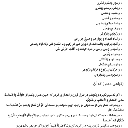
و موى بدنم وَشَعْرى
و بشره پوستم وَبَشَرى
و عصبم وَعَصَبى
و ساقم وَقَصَبى
و استخوانم وَعِظامى
و مغزم وَمُخّى
و رگهايم وَعُرُوقى
و تمام اعضاء و جوارحم وَجَميعُِ جَوارِحى
و آنچه بر اينها بافته شده از دوران شيرخوارگيم وَمَا انْتَسَجَ عَلى ذلِكَ اَيّامَ رِضاعى
و آنچه را زمين از من بر خود گرفته وَما اَقلَّتِ الاَْرْضُ مِنّى
و خوابم وَنَوْمى
و بيداريم وَيَقَظَتى
و آرميدنم وَسُكُونى
و حركتهاى ركوع وَحَرَكاتِ رُكُوعى
و سجود من وَسُجُودى
(گواهى دهم ) كه اَنْ
اگر تصميم بگيرم و بكوشم در طول قرون و اعصار بر فرض كه چنين عمرى بكنم لَوْ حاوَلْتُ وَاجْتَهَدْتُ
مَدَى الاَْعصارِ وَالاَْحْقابِ لَوْ عُمِّرْتُها
و بخواهم شكر يكى از نعمتهاى تو را بجا آورم نخواهم توانست اَنْ اءُؤَدِّىَ شُكْرَ واحِدَةٍ مِنْ اءَنْعُمِكَ مَا
اسْتَطَعْتُ ذلِكَ
جز به لطف خود كه آن خود واجب كند بر من سپاسگزاريت را دوباره از نو اِلاّ بِمَنِّكَ الْمُوجَبِ عَلَىَّ بِهِ
شُكْرُكَ اَبَداً جَديداً
و موجب ستايشى تازه و ريشه دار گردد آرى وَثَنآءً طارِفاً عَتيداً اَجَلْ و اگر حريص باشم من و