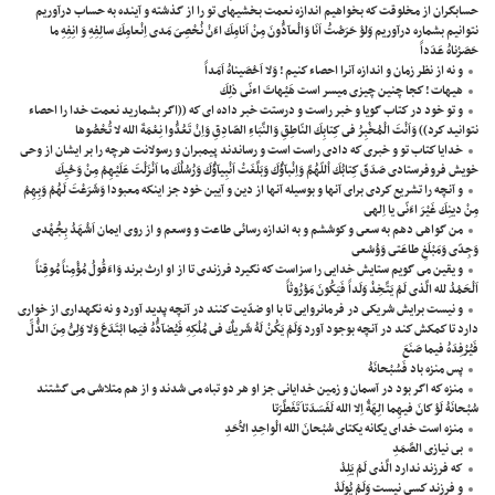
حسابگران از مخلوقت كه بخواهيم اندازه نعمت بخشيهاى تو را از گذشته و آينده به حساب درآوريم
نتوانيم بشماره درآوريم وَلوْ حَرَصْتُ اَنَا وَالْعآدُّونَ مِنْ اَنامِكَ اءَنْ نُحْصِىَ مَدى اِنْعامِكَ سالِفِهِ وَ انِفِهِ ما
حَصَرْناهُ عَدَداً
و نه از نظر زمان و اندازه آنرا احصاء كنيم ! وَلا اَحْصَيناهُ اَمَداً
هيهات ! كجا چنين چيزى ميسر است هَيْهاتَ اءنّى ذلِكَ
و تو خود در كتاب گويا و خبر راست و درستت خبر داده اى كه ((اگر بشماريد نعمت خدا را احصاء
نتوانيد كرد)) وَاَنْتَ الْمُخْبِرُ فى كِتابِكَ النّاطِقِ وَالنَّبَاءِ الصّادِقِ وَاِنْ تَعُدُّوا نِعْمَةَ الله لا تُحْصُوها
خدايا كتاب تو و خبرى كه دادى راست است و رساندند پيمبران و رسولانت هرچه را بر ايشان از وحى
خويش فروفرستادى صَدَقَ كِتابُكَ اْللّهُمَّ وَاِنْبآؤُكَ وَبَلَّغَتْ اَنْبِيآؤُكَ وَرُسُلُكَ ما اَنْزَلْتَ عَلَيْهِمْ مِنْ وَحْيِكَ
و آنچه را تشريع كردى براى آنها و بوسيله آنها از دين و آيين خود جز اينكه معبودا وَشَرَعْتَ لَهُمْ وَبِهِمْ
مِنْ دينِكَ غَيْرَ اءَنّى يا اِلهى
من گواهى دهم به سعى و كوششم و به اندازه رسائى طاعت و وسعم و از روى ايمان اَشْهَدُ بِجَُهْدى
وَجِدّى وَمَبْلَغِ طاعَتى وَوُسْعى
و يقين مى گويم ستايش خدايى را سزاست كه نگيرد فرزندى تا از او ارث برند وَاءَقُولُ مُؤْمِناً مُوقِناً
اَلْحَمْدُ لله الَّذى لَمْ يَتَّخِذْ وَلَداً فَيَكُونَ مَوْرُوثاً
و نيست برايش شريكى در فرمانروايى تا با او ضدّيت كنند در آنچه پديد آورد و نه نگهدارى از خوارى
دارد تا كمكش كند در آنچه بوجود آورد وَلَمْ يَكُنْ لَهُ شَريكٌ فى مُلْكِهِ فَيُضآدَُّهُ فيَما ابْتَدَعَ وَلا وَلِىُّ مِنَ الذُّلِّ
فَيُرْفِدَهُ فيما صَنَعَ
پس منزه باد فَسُبْحانَهُ
منزه كه اگر بود در آسمان و زمين خدايانى جز او هر دو تباه مى شدند و از هم متلاشى مى گشتند
سُبْحانَهُ لَوْ كانَ فيهِما الِهَةٌ اِلا الله لَفَسَدَتا َتَفَطَّرَتا
منزه است خداى يگانه يكتاى سُبْحانَ الله الْواحِدِ الاَْحَدِ
بى نيازى الصَّمَدِ
كه فرزند ندارد الَّذى لَمْ يَلِدْ
و فرزند كسى نيست وَلَمْ يُولَدْ