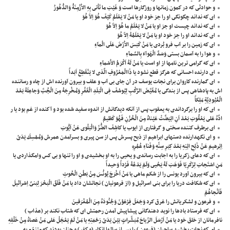
و حوادثى كه در كمون زمانها و روزگارها است وَ غَيْبَ ما تَاْتى بِهِ الاَْزْمِنَةُ وَالدُّهُورُ
اى كه نداند چگونگى او را جز خود او يا مَنْ لا يَعْلَمُ كَيْفَ هُوَ اِلاّ هُوَ
اى كه نداند چيست او جز او يا مَنْ لا يَعْلَمُ ما هُوَ اِلاّ هُوَ
اى كه نداند او را جز خود او يا مَنْ لا يَعْلَمُهُ اِلاّ هُوَ
اى كه زمين را بر آب فرو بُردى يا مَنْ كَبَسَ الاَْرْضَ عَلَى الْمآءِ
و هوا را به آسمان بستى وَسَدَّ الْهَوآءَ بِالسَّمآءِ
اى كه گرامى ترين نامها از او است يا مَنْ لَهُ اَكْرَمُ الاَْسْمآءِ
اى دارنده احسانى كه هرگز قطع نشود يا ذَاالْمَعْرُوفِ الَّذى لا يَنْقَطِعُ اَبَداً
اى گمارنده كاروان براى نجات يوسف در آن جاى بى آب و علف و بيرون آورنده اش از چاه و رساننده
اش به پادشاهى پس از بندگى يا مُقَيِّضَ الرَّكْبِ لِيُوسُفَ فِى الْبَلَدِ الْقَفْرِ وَمُخْرِجَهُ مِنَ الْجُبِّ وَجاعِلَهُ بَعْدَ
الْعُبُودِيَّةِ مَلِكاً
اى كه او را برگرداندى به يعقوب پس از آنكه ديدگانش از اندوه سفيد شده بود و آكنده از غم بود يا ر
ادَّهُ عَلى يَعْقُوبَ بَعْدَ اَنِ ابْيَضَّتْ عَيْناهُ مِنَ الْحُزْنِ فَهُوَ كَظيمٌ
اى برطرف كننده سختى و گرفتارى از ايوب يا كاشِفَ الضُّرِّ وَالْبَلْوى عَنْ اَيُّوبَ
و اى نگهدارنده دستهاى ابراهيم از ذبح پسرش پس از سن پيرى و بسرآمدن عمرش وَمُمْسِكَ يَدَىْ
اِبْرهيمَ عَنْ ذَبْحِ ابْنِهِ بَعْدَ كِبَرِ سِنِّهِ وَفَنآءِ عُمُرِهِ
اى كه دعاى زكريا را به اجابت رساندى و يحيى را به او بخشيدى و او را تنها و بى كس وامگذاردى يا
مَنِ اسْتَجابَ لِزَكَرِيّا فَوَهَبَ لَهُ يَحْيى وَلَمْ يَدَعْهُ فَرْداً وَحيداً
اى كه بيرون آورد يونس را از شكم ماهى يا مَنْ اَخْرَجَ يُونُسَ مِنْ بَطْنِ الْحُوتِ
اى كه شكافت دريا را براى بنى اسرائيل و (از فرعونيان ) نجاتشان داد يا مَنْ فَلَقَ الْبَحْرَ لِبَنىَّ اِسْرآئيلَ
فَاَنْجاهُمْ
و فرعون و لشكريانش را غرق كرد وَجَعَلَ فِرْعَوْنَ وَجُنُودَهُ مِنَ الْمُغْرَقينَ
اى كه فرستاد بادها را نويد دهندگانى پيشاپيش آمدن رحمتش اى كه شتاب نكند بر (عذاب )
نافرمانان از خلق خود يا مَنْ اَرْسَلَ الرِّياحَ مُبَشِّراتٍ بَيْنَ يَدَىْ رَحْمَتِهِ يا مَنْ لَمْ يَعْجَلْ عَلى مَنْ عَصاهُ مِنْ خَلْقِهِ
اى كه نجات بخشيد ساحران (فرعون ) را پس از سالها انكار (و كفر) و چنان بودند كه متنعّم به