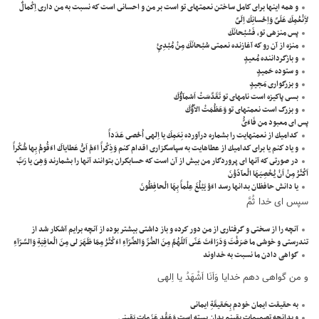
و همه اينها براى كامل ساختن نعمتهاى تو است بر من و احسانى است كه نسبت به من دارى اِكْمالٌ
لاَِنْعُمِكَ عَلَىَّ وَاِحْسانِكَ اِلَىَّ
پس منزهى تو، فَسُبْحانَكَ
منزه از آن رو كه آغازنده نعمتى سُبْحانَكَ مِنْ مُبْدِئٍ
و بازگرداننده مُعيدٍ
و ستوده حَميدٍ
و بزرگوارى مَجيدٍ
بسى پاكيزه است نامهاى تو تَقَدَّسَتْ اَسْمآؤُكَ
و بزرگ است نعمتهاى تو وَعَظُمَتْ الاَّؤُكَ
پس اى معبود من فَاءَىَُّ
كداميك از نعمتهايت را بشماره درآورده نِعَمِكَ يا اِلهى اُحْصى عَدَداً
و ياد كنم يا براى كداميك از عطاهايت به سپاسگزارى اقدام كنم وَذِكْراً اءَمْ اَىُّ عَطاياكَ اءَقُومُ بِها شُكْراً
در صورتى كه آنها اى پروردگار من بيش از آن است كه حسابگران بتوانند آنها را بشمارند وَهِىَ يا رَبِّ
اَكْثَرُ مِنْ اَنْ يُحْصِيَهَا الْعآدّوُنَ
يا دانش حافظان بدانها رسد اءَوْ يَبْلُغَ عِلْماً بِهَا الْحافِظُونَ
سپس اى خدا ثُمَّ
آنچه را از سختى و گرفتارى از من دور كرده و باز داشتى بيشتر بوده از آنچه برايم آشكار شد از
تندرستى و خوشى ما صَرَفْتَ وَدَرَاءْتَ عَنّى اَللّهُمَّ مِنَ الضُرِّ وَالضَّرّآءِ اءَكْثَرُ مِمّا ظَهَرَ لى مِنَ الْعافِيَةِ وَالسَّرّآءِ
گواهی دادن ما نسبت به خداوند
و من گواهى دهم خدايا وَاَنَا اَشْهَدُ يا اِلهى
به حقيقت ايمان خودم بِحَقيقَةِ ايمانى
و بدانچه تصميمات يقينم بدان بسته است وَعَقْدِ عَزَماتِ يَقينى