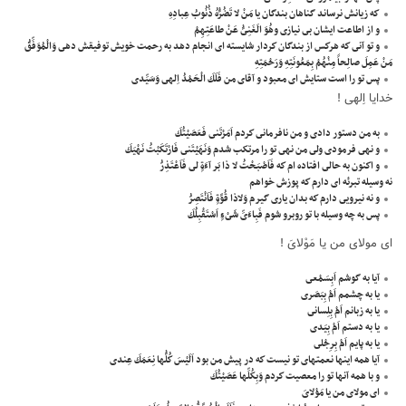
كه زيانش نرساند گناهان بندگان يا مَنْ لا تَضُرُّهُ ذُنُوبُ عِبادِهِ
و از اطاعت ايشان بى نيازى وهُوَ الَغَنِىُّ عَنْ طاعَتِهِمْ
و تو آنى كه هركس از بندگان كردار شايسته اى انجام دهد به رحمت خويش توفيقش دهى وَالْمُوَفِّقُ
مَنْ عَمِلَ صالِحاً مِنْهُمْ بِمَعُونَتِهِ وَرَحْمَتِهِ
پس تو را است ستايش اى معبود و آقاى من فَلَكَ الْحَمْدُ اِلهى وَسَيِّدى
خدايا اِلهى !
به من دستور دادى و من نافرمانى كردم اَمَرْتَنى فَعَصَيْتُكَ
و نهى فرمودى ولى من نهى تو را مرتكب شدم وَنَهَيْتَنى فَارْتَكَبْتُ نَهْيَكَ
و اكنون به حالى افتاده ام كه فَاَصْبَحْتُ لا ذا بَر آءَةٍ لى فَاَعْتَذِرَُ
نه وسيله تبرئه اى دارم كه پوزش خواهم
و نه نيرويى دارم كه بدان يارى گيرم وَلاذا قُوَّةٍ فَاَنْتَصِرَُ
پس به چه وسيله با تو روبرو شوم فَبِاءَىِّ شَىْءٍ اَسْتَقْبِلُكَ
اى مولاى من يا مَوْلاىَ !
آيا به گوشم اَبِسَمْعى
يا به چشمم اَمْ بِبَصَرى
يا به زبانم اَمْ بِلِسانى
يا به دستم اَمْ بِيَدى
يا به پايم اَمْ بِرِجْلى
آيا همه اينها نعمتهاى تو نيست كه در پيش من بود اَلَيْسَ كُلُّها نِعَمَكَ عِندى
و با همه آنها تو را معصيت كردم وَبِكُلِّها عَصَيْتُكَ
اى مولاى من يا مَوْلاىَ