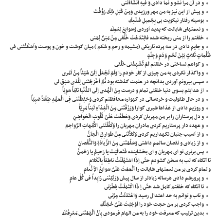
و در آن مرا نشو و نما دادى وَ فيهِ اَنْشَاءْتَنى
و پيش از اين نيز به من مهر ورزيدى وَمِنْ قَبْلِ ذلِكَ رَؤُفْتَ
بوسيله رفتار نيكويت بى بِجَميلِ صُنْعِكَ
و نعمتهاى شايانت كه پديد آوردى وَسَوابِغِ نِعَمِكَ
خلقتم را از منى ريخته شده فابْتَدَعْتَ خَلْقى مِنْ مَنِىٍّ يُمْنى
و جايم دادى در سه پرده تاريكى (مشيمه و رحم و شكم ) ميان گوشت و خون و پوست وَاَسْكَنْتَنى فى
ظُلُماتٍ ثَلاثٍ بَيْنَ لَحْمٍ وَدَمٍ وَجِلْدٍ
و گواهم نساختى در خلقتم لَمْ تُشْهِدْنى خَلْقى
و واگذار نكردى به من چيزى از كار خودم را وَلَمْ تَجْعَلْ اِلَىَّ شَيْئاً مِنْ اَمْرى
سپس بيرونم آوردى بدانچه در علمت گذشته بود ثُمَّ اَخْرَجْتَنى لِلَّذى سَبَقَ لى
از هدايتم بسوى دنيا خلقتى تمام و درست مِنَ الْهُدى اِلَى الدُّنْيا تآمّاً سَوِيّاً
و در حال طفوليت و خردسالى در گهواره محافظتم كردى وَحَفِظْتَنى فِى الْمَهْدِ طِفْلاً صَبِيّاً
و روزيم دادى از غذاها شيرى گوارا وَرَزَقْتَنى مِنَ الْغِذآءِ لَبَناً مَرِيّاً
و دل پرستاران را بر من مهربان كردى وَعَطَفْتَ عَلَىَّ قُلُوبَ الْحَواضِنِ
و عهده دار پرستاريم كردى مادران مهربان را وَكَفَّلْتَنى الاُْمَّهاتِ الرَّواحِمَ
و از آسيب جنيان نگهداريم كردى وَكَلاَْتَنى مِنْ طَوارِقِ الْجآنِّ
و از زيادى و نقصان سالمم داشتى وَسَلَّمْتَنى مِنَ الزِّيادَةِ وَالنُّقْصانِ
پس برترى تو اى مهربان و اى بخشاينده فَتَعالَيْتَ يا رَحيمُ يا رَحْمنُ
تا آنگاه كه لب به سخن گشودم حتّى اِذَا اسْتَهْلَلْتُ ناطِقاً بِالْكَلامِ
و تمام كردى بر من نعمتهاى شايانت را اَتْمَمْتَ عَلَىَّ سَوابغَ الاِْ نْعامِ
و پرورشم دادى هرساله زيادتر از سال پيش وَرَبَّيْتَنى زايِداً فى كُلِّ عامٍ
تا آنگاه كه خلقتم كامل شد حَتّى إ ذَا اكْتَمَلَتْ فِطْرَتى
و تاب و توانم به حد اعتدال رسيد وَاعْتَدَلَتْ مِرَّتى
واجب كردى بر من حجت خود را اَوْجَبْتَ عَلَىَّ حُجَتَّكَ
بدين ترتيب كه معرفت خود را به من الهام فرمودى بِاَنْ اَلْهَمْتَنى مَعْرِفَتَكَ