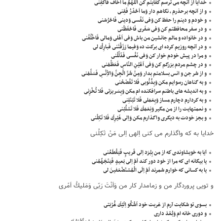
خدايا از آنچه مى ترسم كفايتم كن اَللّهُمَّ ما اَخافُ فَاكْفِنى
و از آنچه برحذرم ، نگاهم دار وَما اَحْذَرُ فَقِنى
و خودم و دينم را حفظ كن وَفى نَفْسى وَدينى فَاحْرُسْنى
و در سفر محافظتم كن وَفى سَفَرى فَاحْفَظْنى
و در خانواده و مالم جانشين من باش وَفى اَهْلى وَمالى فَاخْلُفْنى
و در آنچه روزيم كرده اى بركت ده وَفيما رَزَقْتَنى فَبارِكْ لى
و مرا در پيش خودم خوار كن وَفى نَفْسى فَذَلِّلْنى
و در چشم مردم بزرگم كن وَفى اَعْيُنِ النّاسِ فَعَظِّمْنى
و از شر جن و انس بسلامتم بدار وَمِنْ شَرِّ الْجِنِّ وَالاِْنْسِ فَسَلِّمْنى
و به گناهان رسوايم مكن وَبِذُنُوبى فَلا تَفْضَحْنى
و به انديشه هاى باطنم سرافكنده ام مكن وَبِسَريرَتى فَلا تُخْزِنى
و به كردارم دچارم مساز وَبِعَمَلى فَلا تَبْتَلِنى
و نعمتهايت را از من مگير وَنِعَمَكَ فَلا تَسْلُبْنى
و بجز خودت به ديگرى واگذارم مكن وَاِلى غَيْرِكَ فَلا تَكِلْنى
خدايا به كه واگذارم مى كنى اِلهى اِلى مَنْ تَكِلُنى
آيا به خويشاوندى كه از من بِبُرَد اِلى قَريبٍ فَيَقْطَعُنى
يا بيگانه اى كه مرا از خود دور كند اَمْ اِلى بَعيدٍ فَيَتَجَهَّمُنى
يا به كسانى كه خوارم شمرند اَمْ اِلَى الْمُسْتَضْعَفينَ لى
و تويى پروردگار من و زمامدار كار من وَاَنْتَ رَبّى وَمَليكُ اَمْرى
بسوى تو شكايت آرم از غربت خود اَشْكُو اِلَيْكَ غُرْبَتى
و دورى خانه ام وَبُعْدَ دارى