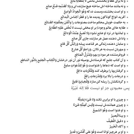
و نه براى عطا و بخششش مانعى َلا لِعَطائِهِ مانِعٌ
و نه مانند ساخته اش ساخته هيچ سازنده اى و وَلا كَصُنْعِهِ صُنْعُ صانِعٍ
و او است بخشنده وسعت ده كه وَهُوَ الْجَوادُ الْواسِعُ
آفريد انواع گوناگون پديده ها را و فَطَرَ اَجْناسَ الْبَدائِعِ
به حكمت خويش محكم ساخت مصنوعات را واَتْقَنَ بِحِكْمَتِهِ الصَّنائِعَ
طلايه ها(ى عالم وجود) بر او مخفى نيست لا تَخْفى عَلَيْهِ الطَّلايِعُ
و امانتها در نزد او ضايع نشود وَلا تَضيعُ عِنْدَهُ الْوَدائِعُ
پاداش دهنده عمل هر سازنده جازى كُلِّ صانِعٍ
و سامان دهنده زندگى هر قناعت پيشه وَرائِشُ كُلِّ قانعٍ
و مهربان نسبت به هر نالان ، وَراحِمُ كُلِّ ضارِعٍ
فروفرستنده هر سود و بهره وَمُنْزِلُ الْمَنافِعِ
و آن كتاب جامع كه فرستادش بوسيله نور آن نور درخشان وَالْكِتابِ الْجامِعِ بِالنُّورِ السّاطِعِ
و او است كه دعاها را شنواست وَ هُوَ لِلدَّعَواتِ سامِعٌ
و گرفتاريها را برطرف كند وَلِلْكُرُباتِ دافِعٌ
و درجات را بالا برد وَلِلدَّرَجاتِ رافِعٌ
و گردنكشان را ريشه كن سازد وَلِلْجَبابِرَةِ قامِعٌ
پس معبودى جز او نيست فَلا اِلهَ غَيْرُهُ
و چيزى با او برابرى نكند وَلا شَىْءَ يَعْدِلُهُ
و چيزى همانندش نيست وَلَيْسَ كَمِثْلِهِ شَىْءٌ
و او شنوا است وَهُوَ السَّميعُ
و بيناالْبَصيرُ
و دقيق اللَّطيفُ
و آگاه الْخَبيرُ
و او بر هرچيز توانا است وَهُوَ عَلى كُلِّشَىْءٍ قَديرٌ