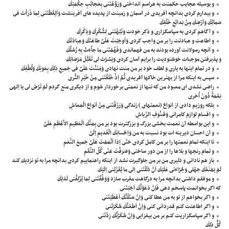
و بوسيله عجايب حكمتت به هراسم انداختى وَرَوَّعْتَنى بِعَجائِبِ حِكْمَتِكَ
و بيدارم كردى بدانچه آفريدى در آسمان و زمينت از پديده هاى آفرينشت وَاَيْقَظْتَنى لِما ذَرَاْتَ فى
سَمآئِكَ وَاَرْضِكَ مِنْ بَدائِعِ خَلْقِكَ
و آگاهم كردى به سپاسگزارى و ذكر خودت وَنَبَّهْتَنى لِشُكْرِكَ وَذِكْرِكَ
و اطاعت و عبادتت را بر من واجب كردى وَاَوجَبْتَ عَلَىَّ طاعَتَكَ وَعِبادَتَكَ
و آنچه رسولانت آورده بودند به من فهماندى وَفَهَّمْتَنى ما جاَّءَتْ بِهِ رُسُلُكَ
و پذيرفتن موجبات خوشنوديت را برايم آسان كردى وَيَسَّرْتَ لى تَقَبُّلَ مَرْضاتِكَ
و در تمام اينها به يارى و لطف خود بر من منت نهادى وَمَنَنْتَ عَلَىَّ فى جَميعِ ذلِكَ بِعَونِكَ وَلُطْفِكَ
سپس به اينكه مرا از بهترين خاكها آفريدى ثُمَّ اِذْ خَلَقْتَنى مِنْ خَيْرِ الثَّرى
راضى نشدى اى معبود من كه تنها از نعمتى برخوردار شوم و از ديگرى منع گردم لَمْ تَرْضَ لى يا اِلهى
نِعْمَةً دُونَ اُخرى
بلكه روزيم دادى از انواع (نعمتهاى ) زندگى وَرَزَقْتَنى مِنْ اَنواعِ الْمَعاشِ
و اقسام لوازم كامرانى وَصُنُوفِ الرِّياشِ
و اين بواسطه آن نعمت بخشى بزرگ و بزرگترت بود بر من بِمَنِّكَ الْعَظيمِ الاَْعْظَمِ عَلَىَّ
و آن احسان ديرينه ات بود نسبت به من وَاِحْسانِكَ الْقَديمِ اِلَىَّ
تا اينكه تمام نعمتها را بر من كامل كردى حَتّى اِذا اَتْمَمْتَ عَلَىَّ جَميعَ النِّعَمِ
و تمام رنجها و بلاها را از من دور ساختى وَصَرَفْتَ عَنّى كُلَّ النِّقَمِ
باز هم نادانى و دليرى من بر من جلوگيرت نشد از اينكه راهنماييم كردى بدانچه مرا به تو نزديك كند
لَمْ يَمْنَعْكَ جَهْلى وَجُرْاءَتى عَلَيْكَ اَنْ دَلَلْتَنى اِلى ما يُقَرِّبُنى اِلَيْكَ
و موفقم داشتى بدانچه مرا به درگاهت مقرب سازد وَوَفَّقْتَنى لِما يُزْلِفُنى لَدَيْكَ
كه اگر بخوانمت پاسخم دهى فَاِنْ دَعَوْتُكَ اَجَبْتَنى
و اگر بخواهم از تو به من عطا كنى وَاِنْ سَئَلْتُكَ اَعْطَيْتَنى
و اگر اطاعتت كنم قدردانى كنى وَاِنْ اَطَعْتُكَ شَكَرْتَنى
و اگر سپاسگزاريت كنم بر من بيفزايى وَاِنْ شَكَرْتُكَ زِدْتَنى
كُلُّ ذلِكَ