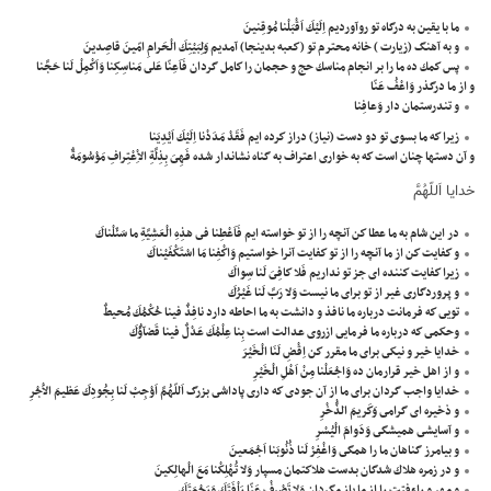
ما با يقين به درگاه تو روآورديم اِلَيْكَ اَقْبَلْنا مُوقِنينَ
و به آهنگ (زيارت ) خانه محترم تو (كعبه بدينجا) آمديم وَلِبَيْتِكَ الْحَرامِ امّينَ قاصِدينَ
پس كمك ده ما را بر انجام مناسك حج و حجمان را كامل گردان فَاَعِنّا عَلى مَناسِكِنا وَاَكْمِلْ لَنا حَجَّنا
و از ما درگذر وَاعْفُ عَنّا
و تندرستمان دار وَعافِنا
زيرا كه ما بسوى تو دو دست (نياز) دراز كرده ايم فَقَدْ مَدَدْنا اِلَيْكَ اَيْدِيَنا
و آن دستها چنان است كه به خوارى اعتراف به گناه نشاندار شده فَهِىَ بِذِلَّةِ الاِْعْتِرافِ مَوْسُومَةٌ
خدايا اَللّهُمَّ
در اين شام به ما عطا كن آنچه را از تو خواسته ايم فَاَعْطِنا فى هذِهِ الْعَشِيَّةِ ما سَئَلْناكَ
و كفايت كن از ما آنچه را از تو كفايت آنرا خواستيم وَاكْفِنا مَا اسْتَكْفَيْناكَ
زيرا كفايت كننده اى جز تو نداريم فَلا كافِىَ لَنا سِواكَ
و پروردگارى غير از تو براى ما نيست وَلا رَبَّ لَنا غَيْرُكَ
تويى كه فرمانت درباره ما نافذ و دانشت به ما احاطه دارد نافِذٌ فينا حُكْمُكَ مُحيطٌ
وحكمى كه درباره ما فرمايى ازروى عدالت است بِنا عِلْمُكَ عَدْلٌ فينا قَضآؤُكَ
خدايا خير و نيكى براى ما مقرر كن اِقْضِ لَنَا الْخَيْرَ
و از اهل خير قرارمان ده وَاجْعَلْنا مِنْ اَهْلِ الْخَيْرِ
خدايا واجب گردان براى ما از آن جودى كه دارى پاداشى بزرگ اَللّهُمَّ اَوْجِبْ لَنا بِجُودِكَ عَظيمَ الاَْجْرِ
و ذخيره اى گرامى وَكَريمَ الذُّخْرِ
و آسايشى هميشگى وَدَوامَ الْيُسْرِ
و بيامرز گناهان ما را همگى وَاغْفِرْ لَنا ذُنُوبَنا اَجْمَعينَ
و در زمره هلاك شدگان بدست هلاكتمان مسپار وَلا تُهْلِكْنا مَعَ الْهالِكينَ
و مهر و راءفتت را از ما باز مگردان وَلا تَصْرِفْ عَنّا رَاْفَتَكَ وَرَحْمَتَكَ