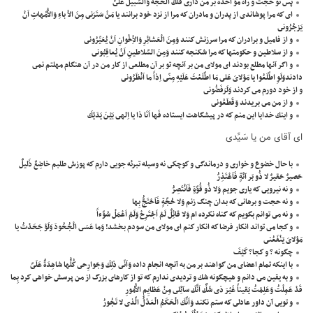
پس تو حجت و راه مؤ اخذه بر من دارى فَلَكَ الْحُجَّةُ وَالسَّبيلُ عَلَىَّ
اى كه مرا پوشاندى از پدران و مادران كه مرا از نزد خود برانند يا مَنْ سَتَرَنى مِنَ الاْ باءِ وَالاُْمَّهاتِ اَنْ
يَزجُرُونى
و از فاميل و برادران كه مرا سرزنش كنند وَمِنَ الْعَشائِرِ وَالاِْخْوانِ اَنْ يُعَيِّرُونى
و از سلاطين و حكومتها كه مرا شكنجه كنند وَمِنَ السَّلاطينِ اَنْ يُعاقِبُونى
و اگر آنها مطلع بودند اى مولاى من بر آنچه تو بر آن مطلعى از كار من در آن هنگام مهلتم نمى
دادندوَلَوِ اطَّلَعُوا يا مَوْلاىَ عَلى مَا اطَّلَعْتَ عَلَيْهِ مِنّى اِذاً ما اَنْظَرُونى
و از خود دورم مى كردند وَلَرَفَضُونى
و از من مى بريدند وَقَطَعُونى
و اينك خدايا اين منم كه در پيشگاهت ايستاده فَها اَنَا ذا يا اِلهى بَيْنَ يَدَيْكَ
اى آقاى من يا سَيِّدى
با حال خضوع و خوارى و درماندگى و كوچكى نه وسيله تبرئه جويى دارم كه پوزش طلبم خاضِعٌ ذَليلٌ
حَصيرٌ حَقيرٌ لا ذُو بَر آئَةٍ فَاَعْتَذِرَُ
و نه نيرويى كه يارى جويم وَلا ذُو قُوَّةٍ فَاَنْتَصِرَُ
و نه حجت و برهانى كه بدان چنگ زنم وَلا حُجَّةٍ فَاَحْتَجَُّ بِها
و نه مى توانم بگويم كه گناه نكرده ام وَلا قائِلٌ لَمْ اَجْتَرِحْ وَلَمْ اَعْمَلْ سُوَّءاً
و كجا مى تواند انكار فرضا كه انكار كنم اى مولاى من سودم بخشد! وَما عَسَى الْجُحُودَ وَلَوْ جَحَدْتُ يا
مَوْلاىَ يَنْفَعُنى
چگونه ؟ و كجا؟ كَيْفَ
با اينكه تمام اعضاى من گواهند بر من به آنچه انجام داده وَاَنّى ذلِكَ وَجَوارِحى كُلُّها شاهِدَةٌ عَلَىَّ
و به يقين مى دانم و هيچگونه شك و ترديدى ندارم كه تو از كارهاى بزرگ از من پرسش خواهى كرد بِما
قَدْ عَمِلْتُ وَعَلِمْتُ يَقيناً غَيْرَ ذى شَكٍّ اَنَّكَ سآئِلى مِنْ عَظايِمِ الاُْمُورِ
و تويى آن داور عادلى كه ستم نكند وَاَنَّكَ الْحَكَمُ الْعَدْلُ الَّذى لا تَجُورُ