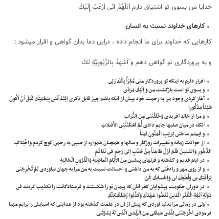
خدايا من بسوى تو اشتياق دارم اَللّهُمَّ اِنّى اَرْغَبُ إِلَيْكَ
کارهای خداوند نسبت به انسان
کارهایی که خداوند برای ما انجام داده ، دراین دعا بدان گواهی و اقرار میشود :
و به پروردگارى تو گواهى دهم و َاَشْهَدُ بِالرُّبُوبِيَّةِ لَكَ
اقرار دارم به اينكه تو پروردگار منى مُقِرّاً بِاَنَّكَ رَبّى
و بسوى تو است بازگشت من وَ اِلَيْكَ مَرَدّى
آغاز كردى وجود مرا به رحمت خود پيش از آنكه باشم چيز قابل ذكرى اِبْتَدَاْتَنى بِنِعْمَتِكَ قَبْلَ اَنْ اَكُونَ
شَيْئاً مَذْكُورا
و مرا از خاك آفريدى وَخَلَقْتَنى مِنَ التُّرابِ
آنگاه در ميان صلبها جايم دادى ثُمَّ اَسْكَنْتَنِى الاَْصْلابَ
و ايمنم ساختى لِرَيْبِ الْمَنُونِ آمِناً
از حوادث زمانه و تغييرات روزگار و سالها و همچنان همواره از صلبى به رحمى كوچ كردم وَاخْتِلافِ
الدُّهُورِ وَالسِّنينَ فَلَمْ اَزَلْ ظاعِناً مِنْ صُلْبٍ اِلى رَحِمٍ فى تَقادُمٍ
در ايام قديم و گذشته و قرنهاى پيشين مِنَ الاَْيّامِ الْماضِيَةِ وَالْقُرُونِ الْخالِيَةِ
و از روى مهر و راءفتى كه به من داشتى و احسانت نسبت به من مرا به جهان نياوردى لَمْ تُخْرِجْنى
لِرَاْفَتِكَ بى وَلُطْفِكَ لى وَاِحْسانِكَ اِلَىَّ
در دوران حكومت پيشوايان كفر آنان كه پيمان تو را شكستند و فرستادگانت را تكذيب كردند فى
دَوْلَةِ اَئِمَّةِ الْكُفْرِ الَّذينَ نَقَضُوا عَهْدَكَ وَكَذَّبُوا رُسُلَكَلكِنَّكَ
ولى در زمانى مرا بدنيا آوردى كه پيش از آن در علمت گذشته بود از هدايتى كه اسبابش را برايم مهيا
فرمودى اَخْرَجْتَنى لِلَّذى سَبَقَلى مِنَ الْهُدَى الَّذى لَهُ يَسَّرْتَنى