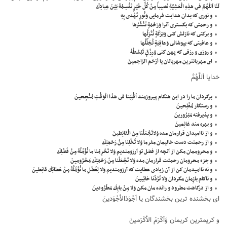
لَنَا اَللّهُمَّ فى هذِهِ الْعَشِيَّةِ نَصيباً مِنْ كُلِّ خَيْرٍ تَقْسِمُهُ بَيْنَ عِبادِكَ
و نورى كه بدان هدايت فرمايى وَنُورٍ تَهْدى بِهِ
و رحمتى كه بگسترى آنرا وَرَحْمَةٍ تَنْشُرُها
و بركتى كه نازلش كنى وَبَرَكَةٍ تُنْزِلُها
و عافيتى كه بپوشانى وَعافِيَةٍ تُجَلِّلُها
و روزى و رزقى كه پهن كنى وَرِزْقٍ تَبْسُطُهُ
اى مهربانترين مهربانان يا اَرْحَمَ الرّاحِمينَ
خدايا اَللَّهُمَّ
برگردان ما را در اين هنگام پيروزمند اَقْلِبْنا فى هذَا الْوَقْتِ مُنْجِحينَ
و رستگار مُفْلِحينَ
و پذيرفته مَبْرُورينَ
و بهره مند غانِمينَ
و از نااميدان قرارمان مده وَلاتَجْعَلْنا مِنَ الْقانِطينَ
و از رحمتت دست خاليمان مفرما وَلا تُخْلِنا مِنْ رَحْمَتِكَ
و محروممان مكن از آنچه از فضل تو آرزومنديم وَلا تَحْرِمْنا ما نُؤَمِّلُهُ مِنْ فَضْلِكَ
و جزء محرومان رحمتت قرارمان مده وَلا تَجْعَلْنا مِنْ رَحْمَتِكَ مَحْرُومينَ
و نه نااميدمان كن از آن زيادى عطايت كه آرزومنديم وَلا لِفَضْلِ ما نُؤَمِّلُهُ مِنْ عَطآئِكَ قانِطينَ
و ناكام بازِمان مگردان وَلا تَرُدَّنا خائِبينَ
و از درگاهت مطرود و رانده مان مكن وَلا مِنْ بابِكَ مَطْرُودينَ
اى بخشنده ترين بخشندگان يا اَجْوَدَالاَْجْوَدينَ
و كريمترين كريمان وَاَكْرَمَ الاَْكْرَمينَ