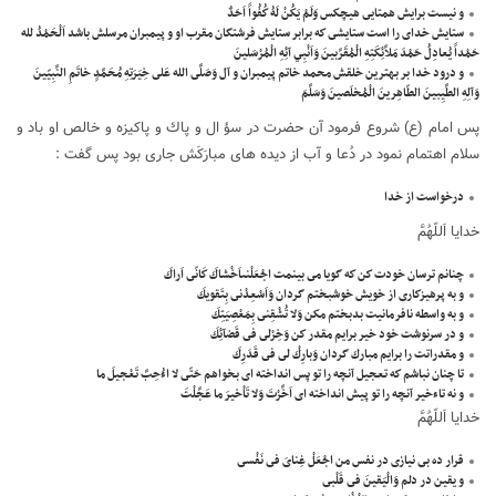
و نيست برايش همتايى هيچكس وَلَمْ يَكُنْ لَهُ كُفُواً اَحَدٌ
ستايش خداى را است ستايشى كه برابر ستايش فرشتگان مقرب او و پيمبران مرسلش باشد اَلْحَمْدُ لله
حَمْداً يُعادِلُ حَمْدَ مَلاَّئِكَتِهِ الْمُقَرَّبينَ وَاَنْبِي آئِهِ الْمُرْسَلينَ
و درود خدا بر بهترين خلقش محمد خاتم پيمبران و آل وَصَلَّى الله عَلى خِيَرَتِهِ مُحَمَّدٍ خاتَمِ النَّبِيّينَ
وَآلِهِ الطَّيِبينَ الطّاهِرينَ الْمُخلَصينَ وَسَلَّمَ
پس امام (ع) شروع فرمود آن حضرت در سؤ ال و پاك و پاكيزه و خالص او باد و
سلام اهتمام نمود در دُعا و آب از ديده هاى مبارَكَش جارى بود پس گفت :
درخواست از خدا
خدايا اَللّهُمَّ
چنانم ترسان خودت كن كه گويا مى بينمت اجْعَلْنىاَخْشاكَ كَانّى اَراكَ
و به پرهيزكارى از خويش خوشبختم گردان وَاَسْعِدْنى بِتَقويكَ
و به واسطه نافرمانيت بدبختم مكن وَلا تُشْقِنى بِمَعْصِيَتِكَ
و در سرنوشت خود خير برايم مقدر كن وَخِرْلى فى قَضآئِكَ
و مقدراتت را برايم مبارك گردان وَبارِكْ لى فى قَدَرِكَ
تا چنان نباشم كه تعجيل آنچه را تو پس انداخته اى بخواهم حَتّى لا اءُحِبَّ تَعْجيلَ ما
و نه تاءخير آنچه را تو پيش انداخته اى اَخَّرْتَ وَلا تَاْخيرَ ما عَجَّلْتَ
خدايا اَللّهُمَّ
قرار ده بى نيازى در نفس من اجْعَلْ غِناىَ فى نَفْسى
و يقين در دلم وَالْيَقينَ فى قَلْبى