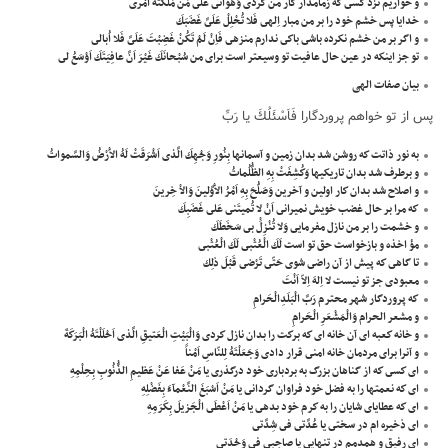
و خواريم نزد كسى كه زمامدار كار من كردى وَهَوانى عَلى مَنْ مَلَّكْتَهُ اَمْرى
خدايا پس خشم خود را بر من مبار اِلهى فَلا تُحْلِلْ عَلَىَّ غَضَبَكَ
و اگر بر من خشم نكرده باشى باكى ندارم منزهى فَاِنْ لَمْ تَكُنْ غَضِبْتَ عَلَىَّ فَلا اُبالى
تو جز اينكه در عين حال عافيت تو وسيعتر است براى من سُبْحانَكَ غَيْرَ اَنَّ عافِيَتَكَ اَوْسَعُ لى
بیان صفات الهی
پس از تو خواهم پروردگارا فَاَسْئَلُكَ يا رَبِّ
به نور ذاتت كه روشن شد بدان زمين و آسمانها بِنُورِ وَجْهِكَ الَّذى اَشْرَقَتْ لَهُ الاَْرْضُ وَالسَّمواتُ
و برطرف شد بدان تاريكيها وَكُشِفَتْ بِهِ الظُّلُماتُ
و اصلاح شد بدان كار اولين و آخرين وَصَلَُحَ بِهِ اَمْرُ الاَْوَّلينَ وَالاْ خِرينَ
كه مرا بر حال غضب خويش نميرانى اَنْ لا تُميتَنى عَلى غَضَبِكَ
و خشمت را بر من نازل مفرمايى وَلا تُنْزِلَْ بى سَخَطَكَ
مؤ اخذه و بازخواست حق تو است لَكَ الْعُتْبى لَكَ الْعُتْبى
تا گاهى كه پيش از آن راضى شوى حَتّى تَرْضى قَبْلَ ذلِك
معبودى جز تو نيست لا اِلهَ اِلاّ اَنْتَ
كه پروردگار شهر محترم رَبَّ الْبَلَدِالْحَرامِ
و مشعر الحرام وَالْمَشْعَرِ الْحَرامِ
و خانه كعبه اى آن خانه اى كه بركت را بدان نازل كردى وَالْبَيْتِ الْعَتيقِ الَّذى اَحْلَلْتَهُ الْبَرَكَةَ
و آنرا براى مردمان خانه امنى قرار دادى وَجَعَلْتَهُ لِلنّاسِ اَمْناً
اى كسى كه از گناهان بزرگ به بردبارى خود درگذرى يا مَنْ عَفا عَنْ عَظيمِ الذُّنُوبِ بِحِلْمِهِ
اى كه نعمتها را به فضل خود فراوان گردانى يا مَنْ اَسْبَغَ النَّعْمآءَ بِفَضْلِهِ
اى كه عطاياى شايان را به كرم خود بدهى يا مَنْ اَعْطَى الْجَزيلَ بِكَرَمِهِ
اى ذخيره ام در سختى يا عُدَّتى فى شِدَّتى
اى رفيق و همدمم در تنهايى يا صاحِبى فى وَحْدَتى