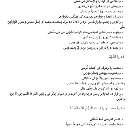
و اخلاص در كردارم وَالاِْخْلاصَ فى عَمَلى
و روشنى در ديده ام وَالنُّورَ فى بَصَرى
و بينايى در دينم وَالْبَصيرَةَ فى دينى
و مرا از اعضا و جوارحم بهره مند كن وَمَتِّعْنى بِجَوارِحى
و گوش و چشم مرا وارث من گردان (كه تا دم مرگ بسلامت باشند) وَاجْعَلْ سَمْعى وَبَصَرى اَلْوارِثَيْنِ
مِنّى
و ياريم ده بر آنكس كه به من ستم كرده وَانْصُرْنى عَلى مَنْ ظَلَمَنى
و انتقام گيرى مرا وَاَرِنى فيهِ ثارى
و آرزويم را درباره اش به من بنمايان وَمَاءرِبى
و ديده ام را در اين باره روشن كن وَاَقِرَّ بِذلِكَ عَيْنى
خدايا اَللَّهُمَّ
محنتم را برطرف كن اكْشِفْ كُرْبَتى
و زشتيهايم بپوشان وَاسْتُرْ عَوْرَتى
و خطايم بيامرز وَاْغْفِرْ لى خَطيَّئَتى
و شيطان و اهريمنم را از من بران وَاخْسَاءْ شَيْطانى
و ذمه ام را از گِرو بِرَهان وَفُكَّ رِهانى
و قرار ده خدايا براى من درجه والا در آخرت و در دنيا وَاْجَعْلْ لى يا اِلهى الدَّرَجَةَ الْعُلْيا فِى الاْ خِرَةِ
وَالاُْوْلى
خدايا حمد تو را است اَللّهُمَّ لَكَ الْحَمْدُ
كه مرا آفريدى كَما خَلَقْتَنى
و شنوا و بينا قرارم دادى فَجَعَلْتَنى سَميعاً بَصيراً