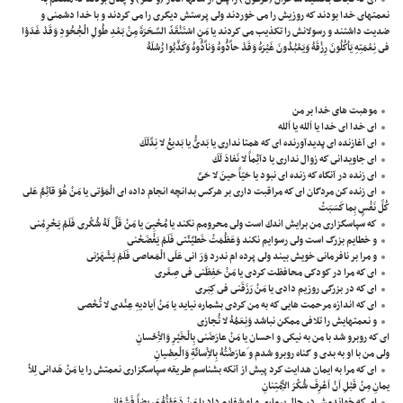
نعمتهاى خدا بودند كه روزيش را مى خوردند ولى پرستش ديگرى را مى كردند و با خدا دشمنى و
ضديت داشتند و رسولانش را تكذيب مى كردند يا مَنِ اسْتَنْقَذَ السَّحَرَةَ مِنْ بَعْدِ طُولِ الْجُحُودِ وَقَدْ غَدَوْا
فى نِعْمَتِهِ يَاْكُلُونَ رِزْقَهُ وَيَعْبُدُونَ غَيْرَهُ وَقَدْ حاَّدُّوهُ وَناَّدُّوهُ وَكَذَّبُوا رُسُلَهُ
موهبت های خدا بر من
اى خدا اى خدا يا اَلله يا اَلله
اى آغازنده اى پديدآورنده اى كه همتا ندارى يا بَدىَُّ يا بَديعُ لا نِدَّلَكَ
اى جاويدانى كه زوال ندارى يا دآئِماً لا نَفادَ لَكَ
اى زنده در آنگاه كه زنده اى نبود يا حَيّاً حينَ لا حَىَّ
اى زنده كن مردگان اى كه مراقبت دارى بر هركس بدانچه انجام داده اى الْمَوْتى يا مَنْ هُوَ قآئِمٌ عَلى
كُلِّ نَفْسٍ بِما كَسَبَتْ
كه سپاسگزارى من برايش اندك است ولى محرومم نكند يا مُحْيِىَ يا مَنْ قَلَّ لَهُ شُكْرى فَلَمْ يَحْرِمْنى
و خطايم بزرگ است ولى رسوايم نكند وَعَظُمَتْ خَطيَّئَتى فَلَمْ يَفْضَحْنى
و مرا بر نافرمانى خويش بيند ولى پرده ام ندرد وَرَ انى عَلَى الْمَعاصى فَلَمْ يَشْهَرْنى
اى كه مرا در كودكى محافظت كردى يا مَنْ حَفِظَنى فى صِغَرى
اى كه در بزرگى روزيم دادى يا مَنْ رَزَقَنى فى كِبَرى
اى كه اندازه مرحمت هايى كه به من كردى بشماره نيايد يا مَنْ اَياديهِ عِنْدى لا تُحْصى
و نعمتهايش را تلافى ممكن نباشد وَنِعَمُهُ لا تُجازى
اى كه روبرو شد با من به نيكى و احسان يا مَنْ عارَضَنى بِالْخَيْرِ وَالاِْحْسانِ
ولى من با او به بدى و گناه روبرو شدم و َعارَضْتُهُ بِالاِْسائَةِ وَالْعِصْيانِ
اى كه مرا به ايمان هدايت كرد پيش از آنكه بشناسم طريقه سپاسگزارى نعمتش را يا مَنْ هَدانى لِلاْ
يمانِ مِنْ قَبْلِ اَنْ اَعْرِفَ شُكْرَ الاِْمْتِنانِ
اى كه خواندمش در حال بيمارى و او شفايم داد يا مَنْ دَعَوْتُهُ مَريضاً فَشَفانى