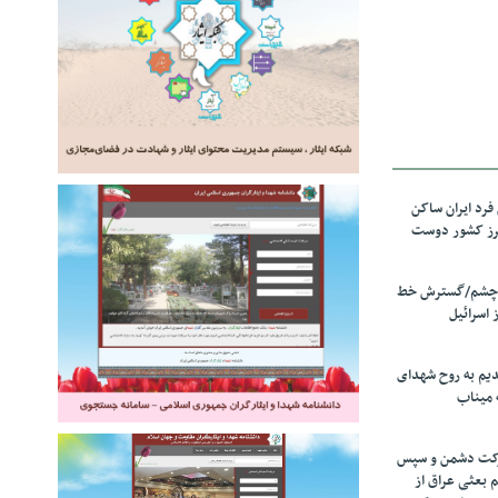
رد ایران ساکن
برز کشور دوست
ل چشم/گسترش خط
 اسرائیل
دیم به روح شهدای
 میناب
رکت دشمن و سپس
م بعثی عراق از