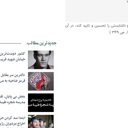
 ناشایستی را تحسین و تایید کند، در آن
جدیدترین مطالب
کشور دوست‌ترین ف
خیابان شهید فری
دکترین سر مقاب
قرمز ضاحیه به مرز
بغض بی پایان، تق
مدرسه شجره طیبه
ابتدا سد کردن ح
اخراج مزدوران رژی