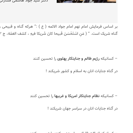
دکتر سید جواد هاشمی فشارکی
بر اساس فرمایش امام نهم امام جواد الائمه ( ع ) :” هرکه گناه و قبیحی و
گناه شریک است. ” ( مَنِ اسْتَحْسَنَ قَبیحا کانَ شَریکا فیهِ ، کشف الغمّة، ج ۲، ص ۳۴۹ )
– کسانیکه
رژیم ظالم و جنایتکار پهلوی
را تحسین کنند
در گناه جنایات انان به اسلام و کشور شریکند !
– کسانیکه
نظام جنایتکار امریکا و غربیها
را تحسین کنند
در گناه جنایات انان در سراسر جهان شریکند !