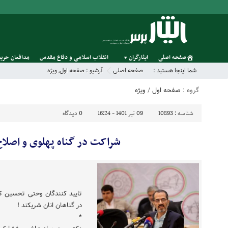
صفحه اصلی
ایثارگران
انقلاب اسلامی و دفاع مقدس
مدافعان حریم
شما اینجا هستید :
صفحه اصلی
آرشیو :
صفحه اول
,
ویژه
گروه :
صفحه اول
/
ویژه
شناسه :
10893
09 تیر 1401 - 16:24
0
دیدگاه
شراکت در گناه پهلوی و اصلاح
تایید کنندگان وحتی تحسین کن
در گناهان انان شریکند !
*