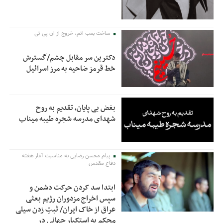
ساخت بمب اتم، خروج از ان پی تی
دکترین سر مقابل چشم/گسترش
خط قرمز ضاحیه به مرز اسرائیل
بغض بی پایان، تقدیم به روح
شهدای مدرسه شجره طیبه میناب
پیام محسن رضایی به مناسبت آغاز هفته
دفاع مقدس
ابتدا سد کردن حرکت دشمن و
سپس اخراج مزدوران رژیم بعثی
عراق از خاک ایران/ ثبتِ زدن سیلی
محکم به استکبار جهانی در