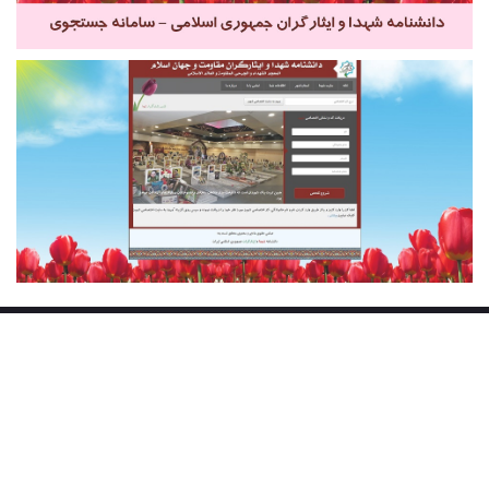
پیوندها
تماس با ما
در باره ما
کلیه حقوق ایثارپرس متعلق است به:
قرارگاه میثاق، ترویج فرهنگ ایثار و شهادت
پایگاه فرهنگی اجتماعی شفیق فکه ، شبکه ایثار
سازماندهی و پشتیبانی: