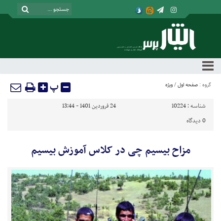
پ
گروه :
صفحه اول
/
ویژه
شناسه :
10224
24 فروردین 1401 - 13:44
0
دیدگاه
مزاح بیسیم چی در کلاس آموزش بیسیم