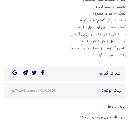
دستش را بلند کرد ؛
گفت: « مو وَر گویم؟»
با خنده بهش گفتم: « وَر گو »
گفت: «اسلسون اول بیق بیق مِنه،
بعد فیش فیش مِنه ، ولی پی آر سی
از همو اول فیش فیش مِنه »
کلاس آموزشی از صدای خنده‌ بچه‌ها
رفت رو هوا …. 🙂
اشتراک گذاری :
لینک کوتاه :
http://www.isarpress.ir/?p=10224
برچسب ها
این مطلب بدون برچسب می باشد.