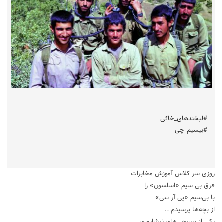
#لبخندهای_خاکی
#بیسیم_چی
روزی سر کلاس آموزش مخابرات
فرق بی‌ سیم «اسلسون» را
با بی‌سیم «پی‌ آر سی»
از بچه‌ها پرسیدم …
یکی از بسیجی‌های نیشابوری