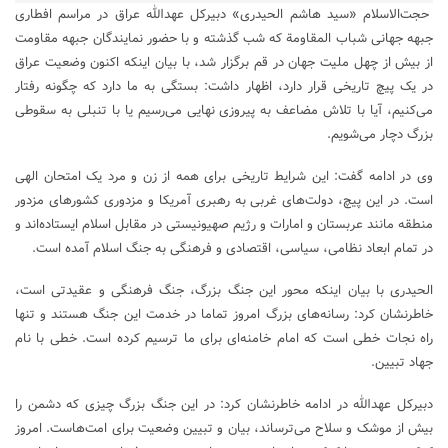
حجت‌الاسلام «سید هاشم الحیدری» دبیرکل عهدالله عراق در مراسم افطاری
جبهه جهانی شباب المقاومة که شب گذشته و با حضور نمایندگان جبهه مقاومت
از بیش از چهل ملیت جهان در قم برگزار شد، با بیان اینکه اکنون وضعیت عراق
در یک پیچ تاریخی قرار دارد، اظهار داشت: بستگی به ما دارد که چگونه رفتار
می‌کنیم، آیا با تلاش مضاعف به پیروزی نهایی می‌رسیم یا با تنبلی به سقوطی
بزرگ دچار می‌شویم.
وی در ادامه گفت: این شرایط تاریخی برای همه از زن و مرد یک امتحان الهی
است. در این پیچ، دولت‌های غربی به رهبری آمریکا و مزدوری کشور‌های مزدور
منطقه مانند عربستان و امارات و رژیم صهیونیستی در مقابل اسلام ایستاده‌اند و
در تمام ابعاد نظامی، سیاسی، اقتصادی و فرهنگی به جنگ اسلام آمده است.
الحیدری با بیان اینکه محور این جنگ بزرگ، جنگ فرهنگی و عقیدتی است،
خاطرنشان کرد: رسانه‌های بزرگ امروز تماما در خدمت این جنگ هستند و تنها
راه نجات خطی است که امام خامنه‌ای برای ما ترسیم کرده است. خطی با نام
جهاد تبیین.
دبیرکل عهدالله در ادامه خاطرنشان کرد: در این جنگ بزرگ چیزی که دشمن را
بیش از موشک و سلاح می‌ترساند، بیان و تبیین وضعیت برای امت‌هاست. امروز