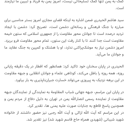
کمک به یمن تنها کمک تسلیحاتی نیست، امروز یمن به فریاد و تبیین ما نیازمند
است.
سید هاشم الحیدری ضمن اشاره به اینکه فضای مجازی امروز بستر مناسبی برای
مبارزه با جنگ فرهنگی و رسانه‌ای دشمن است، تصریح کرد: دشمن با ایجاد
تردید درصدد است تا جوانان محور مقاومت را از جمهوری اسلامی که ستون خیمه
مقاومت است جدا کنند تا با کنار رفت این ستون، تمام محور مقاومت فرو بریزد.
امروز دشمن نیاز به موشک‌پراکنی ندارد، او با هشتک و کمپین به جنگ عقاید ما
و جوانان ما می‌آید.
الحیدری در پایان سخنان خود تاکید کرد: همانطور که افطار در یک دقیقه پایانی
روزه، همه روزه را باطل می‌کند، کوتاهی علماء و جوانان انقلابی و جبهه مقاومت
در این برهه نزدیک به پیروزی می‌تواند خسارت جبران‌ناپذیری به بار بیاورد.
در پایان این مراسم، جبهه جهانی شباب المقاومة به نمایندگی از نمایندگان جبهه
مقاومت از نماینده رسمی انصارالله یمن در تهران به دلیل دفاع از مردم یمن و
همچنین پاسخ قاطع به جنایات صورت علیه یمنی ها، تقدیر کرد.
در این مراسم که آیت الله اراکی و آیت الله رجبی نیز حضور داشتند از خانواده
شهید شیبانی (شهیدی همراه حاج قاسم شهید شد) نیز تقدیر شد.