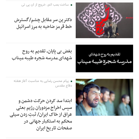
ساخت بمب اتم، خروج از ان پی تی
دکترین سر مقابل چشم/گسترش
خط قرمز ضاحیه به مرز اسرائیل
بغض بی پایان، تقدیم به روح
شهدای مدرسه شجره طیبه میناب
پیام محسن رضایی به مناسبت آغاز هفته
دفاع مقدس
ابتدا سد کردن حرکت دشمن و
سپس اخراج مزدوران رژیم بعثی
عراق از خاک ایران/ ثبتِ زدن سیلی
محکم به استکبار جهانی در
صفحات تاریخ ایران