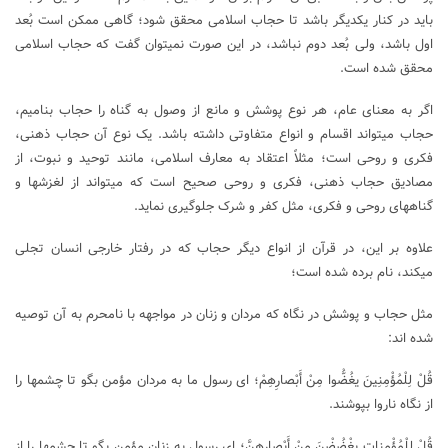
باید در کنار یکدیگر باشد تا حجاب اسلامی محقق شود؛ گاهی ممکن است بُعد
اول باشد، ولی بُعد دوم نباشد، در این صورت نمی‎توان گفت که حجاب اسلامی
محقق شده است.
اگر به معنای عام، هر نوع پوشش و مانع از وصول به گناه را حجاب بنامیم،
حجاب می‎تواند اقسام و انواع متفاوتی داشته باشد. یک نوع آن حجاب ذهنی،
فکری و روحی است؛ مثلاً اعتقاد به معارف اسلامی، مانند توحید و نبوت، از
مصادیق حجاب ذهنی، فکری و روحی صحیح است که می‎تواند از لغزش‎ها و
گناه‎های روحی و فکری، مثل کفر و شرک جلوگیری نماید.
علاوه بر این، در قرآن از انواع دیگر حجاب که در رفتار خارجی انسان تجلی
می‎کند، نام برده شده است؛
مثل حجاب و پوشش در نگاه که مردان و زنان در مواجهه با نامحرم به آن توصیه
شده ‎اند:
قُلْ لِلْمُؤْمِنِینَ یغُضُّوا مِنْ أَبْصارِهِمْ؛ ای رسول ما به مردان مؤمن بگو تا چشم‎ها را
از نگاه ناروا بپوشند.
قُلْ لِلْمُؤْمِناتِ یغْضُضْنَ مِنْ أَبْصارِهِنَّ؛ ای رسول به زنان مؤمن بگو تا چشم‎ها را از