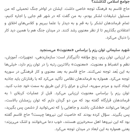
جوامع اسلامی گذاشتند؟
حاج قاسم به فرهنگ توجه خاصی داشت. ایشان در اواخر جنگ تحمیلی که من
مسئول تبلیغات لشکر بودم، به من گفت که در شهر قم جایی را اجاره کنیم،
تمام فرماندهان لشکر را به قم و به دیدار با علما ببریم و کلاس‌های اخلاق و
اعتقادی بگذاریم تا از نظر معنوی رشد کنند. در میدان جنگ هم با همین دید کار
را دنبال می‌کرد.
شهید سلیمانی توان رزم را براساس «معنویت» می‌سنجید
در ارزیابی توان رزم، پنج مؤلفه تأثیرگذار است: سازمان‌دهی، تجهیزات، آموزش،
نظم و انضباط و معنویت. «معنویت» بالاترین رتبه را در توان رزم دارد، خیلی‌ها
به این بُعد توجه نمی‌کنند. حاج قاسم به بعد معنوی و کار فرهنگی در سوریه
توجه می‌کرد. همواره به فرماندهان نظامی تأکید می‌کرد که با رفتارتان باید جاذبه
ایجاد کنید و مردم سوریه، لبنان و عراق را از این طریق به سمت خود جذب کنید.
توان رزم را براساس معنویت ارزیابی می‌کرد. قبل از عملیات کربلای ۱ به
فرماندهان قرارگاه گفته بود که من دو گردان دارم که توان رزمشان بالاست،
این‌ها می‌توانند خط‌شکن باشند و جا‌هایی را که نمی‌توانید از دشمن پس بگیرید،
پس بگیرند. سؤال کرده بودند که خاصیت این نیرو‌ها چیست؟ حاج قاسم گفته
بود که این نیرو‌ها اهل سحرخیزی هستند، خوب دعا می‌خوانند و اشک می‌ریزند؛
یعنی همواره به این ابعاد در میدان توجه می‌کرد.