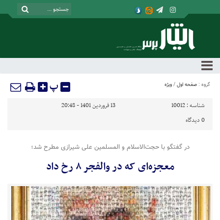
پ
گروه :
صفحه اول
/
ویژه
شناسه :
10012
13 فروردین 1401 - 20:48
0
دیدگاه
در گفتگو با حجت‌الاسلام و المسلمین علی شیرازی مطرح شد؛
معجزه‌ای که در والفجر ۸ رخ داد