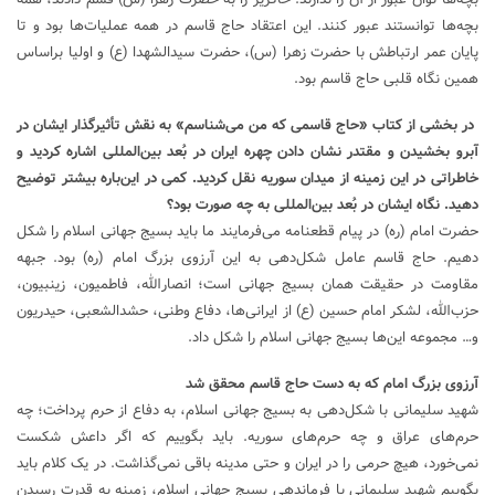
بچه‌ها توانستند عبور کنند. این اعتقاد حاج قاسم در همه عملیات‌ها بود و تا
پایان عمر ارتباطش با حضرت زهرا (س)، حضرت سیدالشهدا (ع) و اولیا براساس
همین نگاه قلبی حاج قاسم بود.
در بخشی از کتاب «حاج قاسمی که من می‌شناسم» به نقش تأثیرگذار ایشان در
آبرو بخشیدن و مقتدر نشان دادن چهره ایران در بُعد بین‌المللی اشاره کردید و
خاطراتی در این زمینه از میدان سوریه نقل کردید. کمی در این‌باره بیشتر توضیح
دهید. نگاه ایشان در بُعد بین‌المللی به چه صورت بود؟
حضرت امام (ره) در پیام قطعنامه می‌فرمایند ما باید بسیج جهانی اسلام را شکل
دهیم. حاج قاسم عامل شکل‌دهی به این آرزوی بزرگ امام (ره) بود. جبهه
مقاومت در حقیقت همان بسیج جهانی است؛ انصارالله، فاطمیون، زینبیون،
حزب‌الله، لشکر امام حسین (ع) از ایرانی‌ها، دفاع وطنی، حشدالشعبی، حیدریون
و… مجموعه این‌ها بسیج جهانی اسلام را شکل داد.
آرزوی بزرگ امام که به دست حاج قاسم محقق شد
شهید سلیمانی با شکل‌دهی به بسیج جهانی اسلام، به دفاع از حرم پرداخت؛ چه
حرم‌های عراق و چه حرم‌های سوریه. باید بگوییم که اگر داعش شکست
نمی‌خورد، هیچ حرمی را در ایران و حتی مدینه باقی نمی‌گذاشت. در یک کلام باید
بگوییم شهید سلیمانی با فرماندهی بسیج جهانی اسلام، زمینه به قدرت رسیدن