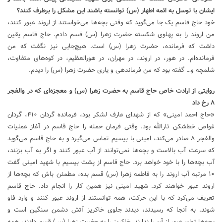
ایشان با توسل به ائمه اطهار (س) توانسته باشند این مشکل را برطرف کنند؟
خود حاج قاسم یک جا می‌گوید که وقتی بچه‌ها می‌خواستند از اروند عبور کنند،
من اروند را به پهلوی شکسته حضرت زهرا (س) قسم دادم. حاج قاسم یقین
داشت که فرمانده، حضرت زهرا (س) است. هیچ‌جایی نیز نگفت که من
فرمانده‌ام. در هور، در اروند، در مهران، در هورالعظیم، در کوه‌های متفاوت،
شلمچه و… گفته بود که من فرماندهی و یاری حضرت زهرا (س) را دیدم.
روایتی از ارادت خاص حاج قاسم به حضرت زهرا (س) و معجزه‌ای که در والفجر
۸ رخ داد
«حاج احمد امینی» که از شهدای عارف لشکر بود، فرمانده گردان ۴۱۰، گردان
غواص خط‌شکن ثارالله بود. وقتی فرمان حمله را حاج قاسم در آغاز عملیات
والفجر ۸ صادر می‌کند، امینی با بیسیم تماس می‌گیرد و به حاج قاسم می‌گوید
که سرعت آب بالاست و بچه‌ها نمی‌توانند از آب عبور کنند و اگر به آب بزنند،
آب بچه‌ها را با خود خواهد برد. حاج قاسم از پشت بیسیم با شهید امینی گفت
۱۰ مرتبه آب اروند را به فاطمه زهرا (س) قسم بده، مطمئن باش که بچه‌ها از
اروند عبور خواهند کرد. شهید امینی نیز همین کار را انجام داد. حاج قاسم
تعریف می‌کرد که با این حرکت، همه توانستند از اروند عبور کنند و وارد فاو
شوند. به آنجا که رسیدند، دیدند جلوی خاکریز آتش دشمن سنگین است و
بچه‌ها توان عبور از آن را ندارند. خاکریز را به حضرت زهرا (س) قسم دادند، همه