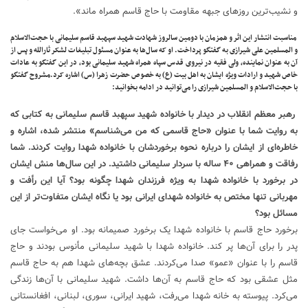
و نشیب‌ترین روز‌های جبهه مقاومت با حاج قاسم همراه ماند».
مناسبت انتشار این اثر و همزمان با دومین سالروز شهادت شهید سپهبد قاسم سلیمانی با حجت‌الاسلام
و المسلمین علی شیرازی به گفتگو پرداخت. او که سال‌ها به عنوان مسئول تبلیغات لشکر ثارالله و پس از
آن به عنوان نماینده، ولی فقیه در نیروی قدس سپاه همراه شهید سلیمانی بود، در این گفتگو به عادات
خاص شهید و ارادات ویژه ایشان به اهل بیت (ع) به خصوص حضرت زهرا (س) اشاره کرد.مشروح گفتگو
با حجت‌الاسلام و المسلمین شیرازی را می‌توانید در ادامه بخوانید:
رهبر معظم انقلاب در دیدار با خانواده شهید سپهبد قاسم سلیمانی به کتابی که
به روایت شما با عنوان «حاج قاسمی که من می‌شناسم» منتشر شده، اشاره و
خاطره‌ای از ایشان را درباره نحوه برخوردشان با خانواده شهدا روایت کردند. شما
رفاقت و همراهی ۴۰ ساله با سردار سلیمانی داشتید. در این سال‌ها منش ایشان
در برخورد با خانواده شهدا به ویژه فرزندان شهدا چگونه بود؟ آیا این رأفت و
مهربانی تنها مختص به خانواده شهدای ایرانی بود یا نگاه ایشان متفاوت‌تر از این
مسائل بود؟
برخورد حاج قاسم با خانواده شهدا یک برخورد صمیمانه بود. او می‌خواست جای
پدر را برای آن‌ها پر کند. خانواده شهدا با شهید سلیمانی مأنوس بودند و حاج
قاسم را با عنوان «عمو» صدا می‌کردند. عشق بچه‌های شهدا هم به حاج قاسم
مثل عشقی بود که حاج قاسم به آن‌ها داشت. شهید سلیمانی با آن‌ها زندگی
می‌کرد. پیوسته به خانه شهدا می‌رفت، شهید ایرانی، سوری، لبنانی، افغانستانی