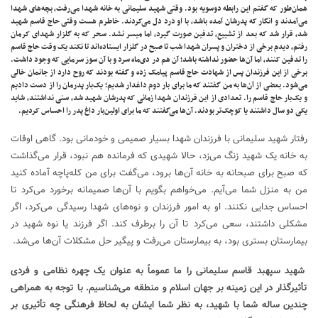
همان‌طور که گفتم این رابطه دوسویه بود. وقتی شهید سلیمانی به خانه شهدا می‌رفت، بچه‌های شهدا
می‌آمدند و انگار که پدرشان آمده باشد، با او درد دل می‌کردند. خاطرم هست وقتی حاج قاسم شهید
شد، قرار شد که بعد از تشییع، تدفین صورت گیرد، اما میسر نشد. سحر که به گلزار شهدای کرمان
رفتم، دیدم برخی از دختران و پسران شهدا شب تا صبح در گلزار ایستاده‌اند تا نکند یک وقت حاج قاسم
را تدفین کنند، اما آن‌ها حضور نداشته باشد؛ آن هم در دی‌ماه سرد و با آن سوز سرمایی که وجود داشت.
برخی از این فرزندان پس از شهادت حاج قاسم پیامک زده و گفته بودند که روح دارد از جانمان خالی
می‌شود. بعضی از آن‌ها به من گفتند که ما برای بار دوم داغدار شدیم؛ یک‌بار پدرمان را از دست دادیم
و یک‌بار حاج قاسم را. تعدادی از این فرزندان شهدا زمانی که پدرشان شهید شد، سنی نداشتند، شاید
یکی دو سال داشتند یا کوچک‌تر بودند. آن‌ها می‌گفتند که ما برای اولین‌بار داغ پدر را احساس کردیم.
رفتار شهید سلیمانی با فرزندان شهدا بسیار صمیمی و خودمانی بود. گاهی اوقات
به خانه یک شهید زنگ می‌زد، حالا شهیدی که فرمانده هم نبود، قرار می‌گذاشت
که صبح برای صبحانه به خانه آن‌ها برود، می‌گفت برای من کله‌پاچه آماده کنید
من به منزل شما می‌آیم. می‌خواهم بگویم با آن‌ها صمیمانه برخورد می‌کرد تا
احساس جدایی نکنند. او به امور فرزندان و نوه‌های شهدا رسیدگی می‌کرد، اگر
مشکلی داشتند، سعی می‌کرد تا آن را برطرف کند. اگر فرزند یا نوه شهید در
بیمارستان بستری بود، به بیمارستان می‌رفت و پیگیر حل مشکلات آن‌ها می‌شد.
شهید سپهبد قاسم سلیمانی را ما عموماً به عنوان یک چهره نظامی و فردی
تأثیرگذار در این زمینه بر جهان اسلام و منطقه می‌شناسیم. با توجه به همراهی
چندین ساله شما با شهید، به نظر شما ایشان به لحاظ فرهنگی چه تأثیری بر