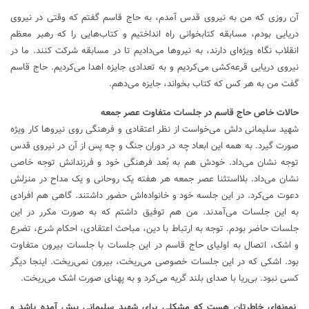
آن روزی که من به نیروی قدس آمدم، به حاج قاسم گفتم که وقتی در نیروی
دریایی بودم، مسابقه کتابخوانی راه انداختیم و کتاب‌هایی را که رهبر معظم
انقلاب نگاه ویژه‌ای دارند، به نیرو‌ها می‌دادیم تا در مسابقه شرکت کنند. ما در
نیروی دریایی قرعه‌کشی می‌کردیم و به تعدادی جایزه اهدا می‌کردیم. حاج قاسم
گفت من به هر کس که کتاب بخواند، جایزه می‌دهم.
حالات خاص حاج قاسم در جلسات متفاوت عصر جمعه
شهید سلیمانی دلش می‌خواست از نظر اعتقادی و فرهنگی روی نیرو‌ها کار ویژه
صورت گیرد. به همه این ابعاد چه در دوران جنگ و چه پس از آن در نیروی قدس
توجه نشان می‌داد. خودش هم به بُعد فرهنگی خود و فرزندانش توجه خاصی
نشان می‌داد. بلااستثنا عصر جمعه هر هفته یک روحانی و یک مداح در منزلش
دعوت می‌کرد. در این جلسه خود و خانواده‌اش حضور داشتند. گاهی هم افرادی
به این جلسات می‌آمدند. من هم توفیق داشتم که به صورت مکرر در این
جلسات حاضر بودم. توجه به ارتباط با دین، مباحث اعتقادی، احکام شرع، تضرع
و اشک، اتصال به اولیای حاج قاسم در این جلسات با جلسات بیرون متفاوت
بود. اشکی که در این جلسات خصوصی می‌ریخت، بیرون نمی‌ریخت. اینجا دیگر
کسی نبود. بی‌ریا با صدای بلند گریه می‌کرد و به پهنای صورت اشک می‌ریخت.
نمونه‌ای خاطرتان هست که مشکلی برای شهید سلیمانی پیش آمده باشد و