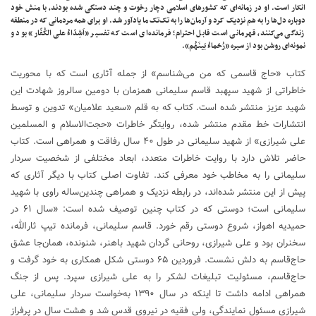
انکار است. او در زمانه‌ای که کشور‌های اسلامی دچار رخوت و چند دستگی شده بودند، با منش خود
دوباره دل‌ها را به هم نزدیک کرد و آرمان‌ها را به تک‌تک ما یادآور شد. او برای همه مردمانی که در منطقه
زندگی می‌کنند، قهرمانی است قابل احترام؛ فرمانده‌ای است که تفسیر «اَشِدّاءُ علی الکُفّار» بود و
نمونه‌ای روشن بود از سیره «رُحَماءُ بَینَهُم».
کتاب «حاج قاسمی که من می‌شناسم» از جمله آثاری است که با محوریت
خاطراتی از شهید سپهبد قاسم سلیمانی همزمان با دومین سالروز شهادت این
شهید عزیز منتشر شده است. کتاب که به قلم «سعید علامیان» تدوین و توسط
انتشارات خط مقدم منتشر شده، روایتگر خاطرات «حجت‌الاسلام و المسلمین
علی شیرازی» از شهید سلیمانی در طول ۴۰ سال رفاقت و همراهی است. کتاب
حاضر تلاش دارد با روایت خاطرات متعدد، ابعاد مختلفی از شخصیت سردار
سلیمانی را به مخاطب خود معرفی کند. تفاوت اصلی کتاب با دیگر آثاری که
پیش از این منتشر شده‌اند، در رابطه نزدیک و همراهی چندین‌ساله راوی با شهید
سلیمانی است؛ دوستی که در کتاب چنین توصیف شده است: «سال ۶۱ در
حمیدیه اهواز، شروع دوستی رقم خورد. قاسم سلیمانی، فرمانده تیپ ثارالله،
سخنران بود و علی شیرازی، روحانی گردان شهید باهنر، شنونده، همان‌جا عشق
حاج‌قاسم به دلش نشست. فروردین ۶۵ دوستی شکل همکاری به خود گرفت و
حاج‌قاسم، مسئولیت تبلیغات لشکر را به علی شیرازی سپرد. پس از جنگ
همراهی ادامه داشت تا اینکه در سال ۱۳۹۰ به‌خواست سردار سلیمانی، علی
شیرازی مسئول نمایندگی، ولی فقیه در نیروی قدس شد و هشت سال در پرفراز