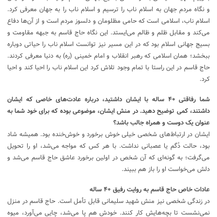
و نگاه مردم جهان به اسلام ناب را ترسیم و اسلام ناب را به جهان معرفی کرد.
اسلام ناب، اسلامی است که حامی مظلومان و دلسوز مردم است و از آن‌ها دفاع
می‌کند و مقابل ظلم و ظالم می‌ایستد. این نگاه حاج قاسم به جبهه مقاومت و
بسیج جهانی اسلام بود که در این مسیر نیز توانست اسلام ناب را حیاتی دوباره
ببخشد؛ همان اسلامی که رهبر انقلاب و امام خمینی (ره) به دنیا معرفی کردند.
حاج قاسم در این راستا با تمام وجود تلاش کرد این اسلام ناب را احیا کند و احیا
کرد.
شما رفاقتی ۴۰ ساله با ایشان داشتید، درباره عادت‌های خاصی که ایشان
داشتند، کمی توضیح دهید. در منش ایشان، موضوعی بوده که برای خود شما به
عنوان یک دوست و همراه جالب باشد؟
ایشان در ارتباط‌های شخصی خیلی خوش برخورد و خوش‌خنده بود. همیشه شاد
بود، حالت دُگم یا عصبانی نداشت. با هر کس که مواجه می‌شد، او را تحویل
می‌گرفت؛ به گونه‌ای که آن شخص در اولین برخورد عاشق حاج قاسم می‌شد و
دلش می‌خواست او را باز هم ببیند.
عادات خاص حاج قاسم به روایت رفیق ۴۰ ساله
در زندگی شخصی نیز منش شهید سلیمانی قابل تأمل است. حاج قاسم در منزل
نمی‌نشست تا بچه‌هایش کار کنند. خودش هم پا می‌شد، چایی می‌آورد، میوه