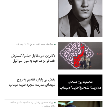
ساخت بمب اتم، خروج از ان پی تی
دکترین سر مقابل چشم/گسترش
خط قرمز ضاحیه به مرز اسرائیل
بغض بی پایان، تقدیم به روح
شهدای مدرسه شجره طیبه میناب
پیام محسن رضایی به مناسبت آغاز هفته
دفاع مقدس