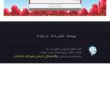
پیوندها
تماس با ما
در باره ما
کلیه حقوق ایثارپرس متعلق است به:
قرارگاه میثاق، ترویج فرهنگ ایثار و شهادت
پایگاه فرهنگی اجتماعی شفیق فکه ، شبکه ایثار
سازماندهی و پشتیبانی: