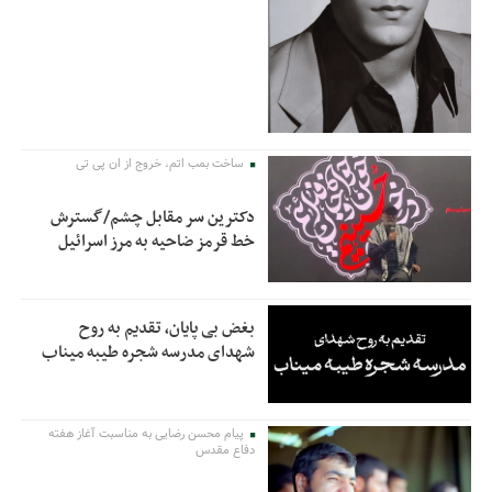
ساخت بمب اتم، خروج از ان پی تی
دکترین سر مقابل چشم/گسترش
خط قرمز ضاحیه به مرز اسرائیل
بغض بی پایان، تقدیم به روح
شهدای مدرسه شجره طیبه میناب
پیام محسن رضایی به مناسبت آغاز هفته
دفاع مقدس