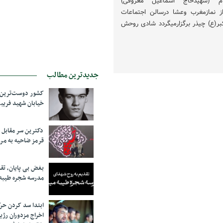
ام (شهیدحاج اسماعیل معروفی)
نبه۱۲اسفند۱۴۰۰ بعداز نمازمغرب وعشا درسالن اجتماعات
بر(ع) چیذر برگزارمیگردد شادی روحش
جدیدترین مطالب
کشور دوست‌ترین ف
خیابان شهید فری
دکترین سر مقاب
قرمز ضاحیه به مرز
بغض بی پایان، تق
مدرسه شجره طیبه
ابتدا سد کردن ح
اخراج مزدوران رژی