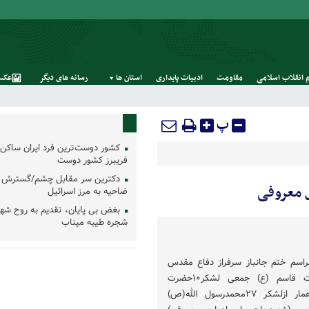
 انقلاب اسلامی
مقاومت
ادبیات پایداری
استان‌ ها
رسانه‌ های‌ دیگر
عکس
پ
کشور دوست‌ترین فرد ایران ساکن 
فریبرز کشور دوست
دکترین سر مقابل چشم/گسترش 
ل معروفی
ضاحیه به مرز اسرائیل
بغض بی پایان، تقدیم به روح شه
شجره طیبه میناب
اسم ختم جانباز سرفراز دفاع مقدس
وفرمانده دلاور گردان حضرت قاسم (ع) جمعی لشکر۱۰حضرت
سیدالشهداء وجانشین گردان‌عمار ازلشکر ۲۷محمدرسول الله(ص)