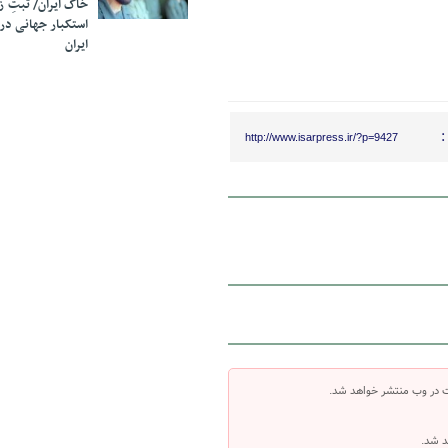
خاک ایران/ ثبتِ 
استکبار جهانی در
ایران
:
http://www.isarpress.ir/?p=9427
ت در وب منتشر خواهد شد.
د شد.