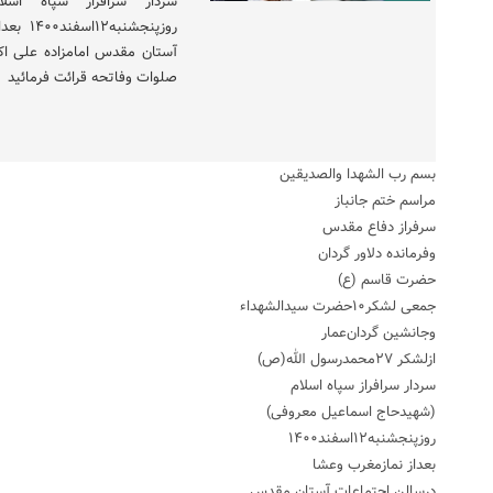
سردار سرافراز سپاه اسل
روزپنجش
آستان مقدس امامزاده علی اک
صلوات وفاتحه قرائت فرمائید
بسم رب الشهدا والصدیقین
مراسم ختم جانباز
سرفراز دفاع مقدس
وفرمانده دلاور گردان
حضرت قاسم (ع)
جمعی لشکر۱۰حضرت سیدالشهداء
وجانشین گردان‌عمار
ازلشکر ۲۷محمدرسول الله(ص)
سردار سرافراز سپاه اسلام
(شهیدحاج اسماعیل معروفی)
روزپنجشنبه۱۲اسفند۱۴۰۰
بعداز نمازمغرب وعشا
درسالن اجتماعات آستان مقدس