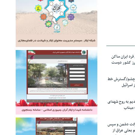
رد ایران ساکن
برز کشور دوست
ل چشم/گسترش خط
 اسرائیل
دیم به روح شهدای
 میناب
رکت دشمن و سپس
م بعثی عراق از