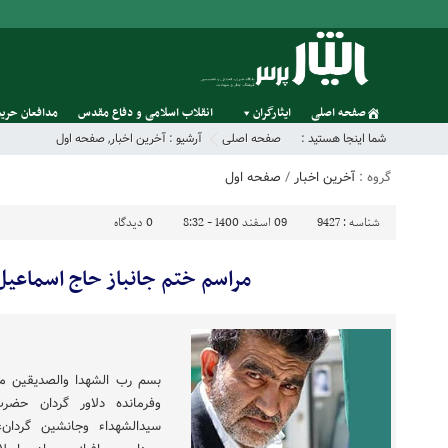
صفحه اصلی
ایثارگران
انقلاب اسلامی و دفاع مقدس
مدافعان حریم
شما اینجا هستید :
صفحه اصلی
آرشیو :
آخرین اخبار
,
صفحه اول
گروه :
آخرین اخبار
/
صفحه اول
شناسه :
9427
09 اسفند 1400 - 8:32
0
دیدگاه
مراسم ختم جانباز حاج اسماعی
بسم رب الشهدا والصدیقین مر