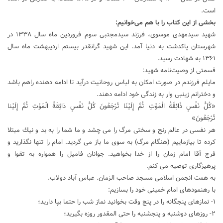
است.
بخشی از این کتاب را با هم می‌خوانیم:
شهید سیدمهدی موسوی، فرزند سیدمجتبی سوم فروردین ماه سال ۱۳۳۸ در
شهرستان پاکدشت به دنیا آمد. این شهید گرانقدر بیستم اردیبهشت ماه سال
۱۳۶۱ به شهادت رسید.
قسمتی از وصیت‌نامه شهید:
مایلم فرزندم در صورت امکان به لباس روحانیت درآید تا ادامه دهنده راهم باشد
و دخترانم زینبی وار به زندگی خود ادامه دهند.
«كُلُّ نَفْسٍ ذَائِقَةُ الْمَوْتِ ثُمَّ إِلَيْنَا تُرْجَعُونَ كُلُّ نَفْسٍ ذائِقَةُ الْمَوْتِ ثُمَّ إِلَيْنا
تُرْجَعُونَ»
هر نفسی در عالم رنج و سختی مرگ را می چشد و ما شما را به بد و نیك مبتلا
کرده تا بیازماییم (هنگام مرگ) به سوی ما باز می گردید. امام را تنها نگذارید و
فرج آقا امام زمان را از خدا بخواهید. جوانان فامیل را همواره به تقوا و
پرهیزگاری توصیه می کنم.
به همت انجمن اسلامی مسجد صاحب الزمان. عباس آباد دولاب.
با رهنمودهای امام خمینی خود را بسازیم:
۱- نمازهای پنجگانه را در پنج وقت بخوانید نماز شب را حتما بپا دارید؛
۲- روزهای دوشنبه و پنجشنبه را حتی المقدور روزه بگیرید؛