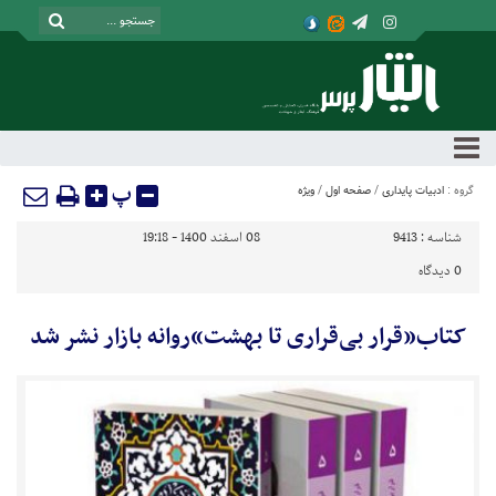
پ
گروه :
ادبیات پایداری
/
صفحه اول
/
ویژه
شناسه :
9413
08 اسفند 1400 - 19:18
0
دیدگاه
کتاب«قرار بی‌قراری تا بهشت»روانه بازار نشر شد