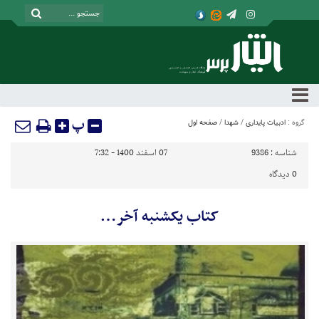
پ
گروه :
ادبیات پایداری
/
شهدا
/
صفحه اول
شناسه :
9386
07 اسفند 1400 - 7:32
0
دیدگاه
کتاب یکشنبه آخر…