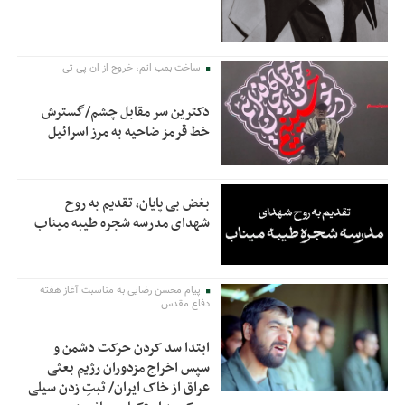
ساخت بمب اتم، خروج از ان پی تی
دکترین سر مقابل چشم/گسترش
خط قرمز ضاحیه به مرز اسرائیل
بغض بی پایان، تقدیم به روح
شهدای مدرسه شجره طیبه میناب
پیام محسن رضایی به مناسبت آغاز هفته
دفاع مقدس
ابتدا سد کردن حرکت دشمن و
سپس اخراج مزدوران رژیم بعثی
عراق از خاک ایران/ ثبتِ زدن سیلی