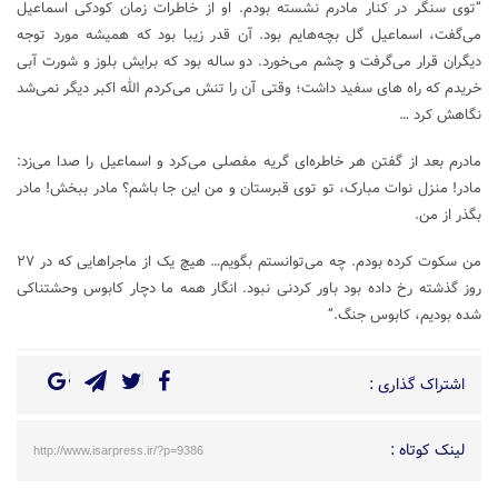
“توی سنگر در کنار مادرم نشسته بودم. او از خاطرات زمان کودکی اسماعیل
می‌گفت، اسماعیل گل بچه‌هایم بود. آن قدر زیبا بود که همیشه مورد توجه
دیگران قرار می‌گرفت و چشم می‌خورد. دو ساله بود که برایش بلوز و شورت آبی
خریدم که راه های سفید داشت؛ وقتی آن را تنش می‌کردم الله اکبر دیگر نمی‌شد
نگاهش کرد …
مادرم بعد از گفتن هر خاطره‌ای گریه مفصلی می‌کرد و اسماعیل را صدا می‌زد:
مادر! منزل نوات مبارک، تو توی قبرستان و من این جا باشم؟ مادر ببخش! مادر
بگذر از من.
من سکوت کرده بودم. چه می‌توانستم بگویم… هیچ یک از ماجراهایی که در ۲۷
روز گذشته رخ داده بود باور کردنی نبود. انگار همه ما دچار کابوس وحشتناکی
شده بودیم، کابوس جنگ.”
اشتراک گذاری :
لینک کوتاه :
http://www.isarpress.ir/?p=9386