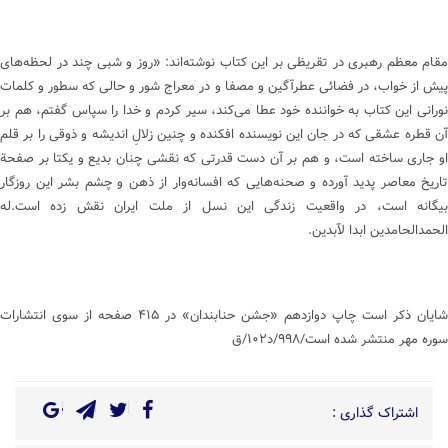
مقام معظم رهبری در تقریظی بر این کتاب نوشته‌اند: «روز و شبی چند در لحظه‌های
پیش از خواب، در فضائی عطرآگین و مصفا و در معراج شور و حالی که سطور و کلمات
نورانی این کتاب به خواننده خود عطا می‌کند، سیر کردم و خدا را سپاس گفتم، هم بر
آن قطره عشقی که در جان این نویسنده افکنده و چنین زلال‌ِ اندیشه و ذوقی را بر قلم
او جاری ساخته است، و هم بر آن دست قدرتی که نقشی چنان بدیع و یکتا بر صفحة
تاریخ معاصر پدید آورده و صحنه‌هایی که افسانه‌وار از ذهن و چشم بشر این روزگار
بیگانه است، در واقعیت زندگی این نسل از ملت ایران نقش زده است.له
الحمدالحامدین ابدا لآبدین.
شایان ذکر است چاپ دوازدهم «جشن حنابندان»‌ در ۴۱۵ صفحه از سوی انتشارات
سوره مهر منتشر شده است/۹۹۸/د۱۰۲/ق
اشتراک گذاری :