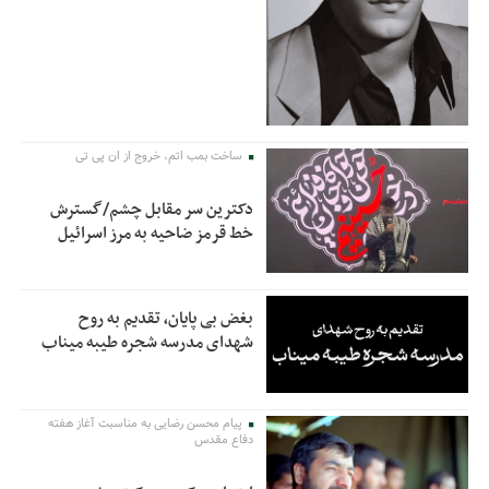
ساخت بمب اتم، خروج از ان پی تی
دکترین سر مقابل چشم/گسترش
خط قرمز ضاحیه به مرز اسرائیل
بغض بی پایان، تقدیم به روح
شهدای مدرسه شجره طیبه میناب
پیام محسن رضایی به مناسبت آغاز هفته
دفاع مقدس