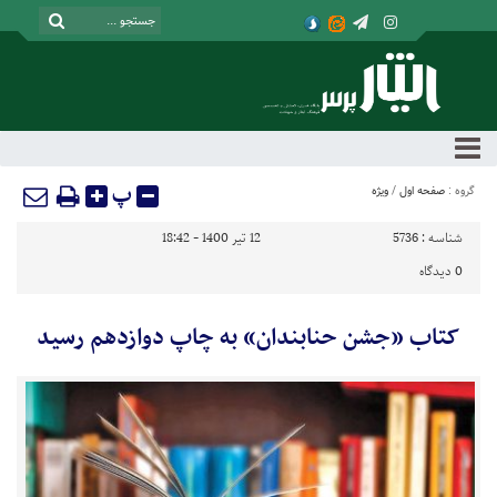
پ
گروه :
صفحه اول
/
ویژه
شناسه :
5736
12 تیر 1400 - 18:42
0
دیدگاه
کتاب «جشن حنابندان» به چاپ دوازدهم رسید