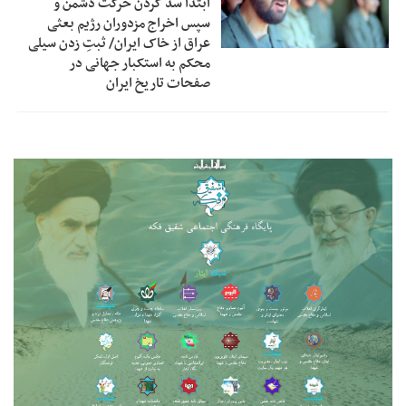
ابتدا سد کردن حرکت دشمن و
سپس اخراج مزدوران رژیم بعثی
عراق از خاک ایران/ ثبتِ زدن سیلی
محکم به استکبار جهانی در
صفحات تاریخ ایران