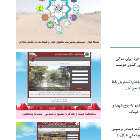
رد ایران ساکن
برز کشور دوست
ل چشم/گسترش خط
 اسرائیل
دیم به روح شهدای
 میناب
رکت دشمن و سپس
م بعثی عراق از