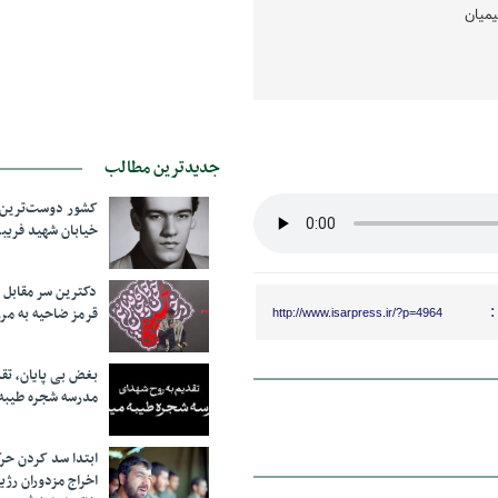
یمیان
جدیدترین مطالب
کشور دوست‌ترین ف
خیابان شهید فری
دکترین سر مقاب
:
قرمز ضاحیه به مرز
http://www.isarpress.ir/?p=4964
بغض بی پایان، تق
مدرسه شجره طیبه
ابتدا سد کردن ح
اخراج مزدوران رژی