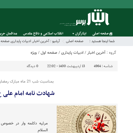
صفحه اصلی
ایثارگران
انقلاب اسلامی و دفاع مقدس
مدافعان حریم
شما اینجا هستید :
صفحه اصلی
آرشیو :
آخرین اخبار
,
ادبیات پایداری
,
صفحه ا
گروه :
آخرین اخبار
/
ادبیات پایداری
/
صفحه اول
/
ویژه
شناسه :
4964
13 اردیبهشت 1400 - 22:02
0
دیدگاه
بمناسبت شب 21 ماه مبارک رمضان
شهادت نامه امام علی ع
مرثیه دکلمه وار در خصوص 
السلام