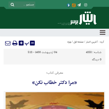
پ
گروه :
آخرین اخبار
/
صفحه اول
/
ویژه
شناسه :
4858
04 اردیبهشت 1400 - 5:18
0
دیدگاه
معرفی کتاب؛
«مرا دکتر خطاب نکن»