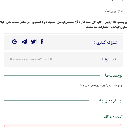
انتهای پیام/
رچسب ها:
اردبیل
،
اداره کل حفظ آثار دفاع مقدس اردبیل
،
شهید داود اصغری
،
مرا دکتر خطاب نکن
،
لیلا
نظری گیلانده
،
انتشارات خط هشت
اشتراک گذاری :
لینک کوتاه :
http://www.isarpress.ir/?p=4858
برچسب ها
این مطلب بدون برچسب می باشد.
بیشتر بخوانید...
ثبت دیدگاه