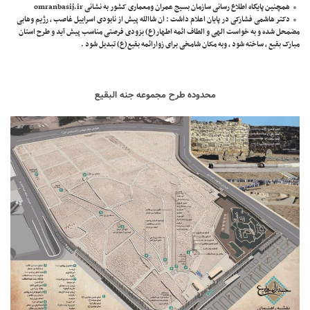
همچنین پایگاه اطلاع رسانی سازمان بسیج عمران ومعماری کشور به نشانی
omranbasij.ir
دکتر هاشمی فشارکی در پایان اعلام داشت : ان شاالله پیش از نابودی اسراییل غاصب ، رژیم وهابی
مضمحل شده و به خواست الهی و الطاف ائمه اطهار(ع) بزودی فرصتی مناسب پیش آید و طرح استان
مبارک بقیع ، ساخته شود ، وبه مکان شامخی برای زوارائمه بقیع(ع) تبدیل شود .
محدوده طرح مجموعه جنه البقیع