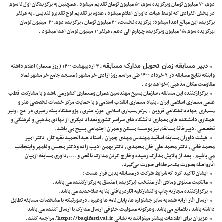
دوم، ۷۰ میلیون تومان وبرگزیده سوم، ۵۰ میلیون تومان تقدیم میشود .همچنین به برگزیدگان اول تا سوم
در بخش انفرادی که توسط هیات داوران اعلام میشود ، علاوه بر تقدیم لوح تقدیرو تندیس ، به هرنفر
برگزیده این مبالغ اهدا میشود: برگزیده نخست، ۳۰ میلیون تومان ، برگزیده دوم، ۲۰ میلیون تومان
،برگزیده سوم ،۱۵ میلیون وبرگزیده چهارم الی دهم ، هرنفر۱۰ میلیون تومان اهدا میشود .
دبیر مسابقه زمان تحویل مدارک مسابقه
، ۳ اردیبهشت ۱۴۰۰ ( روز معمار) اعلام داشته
واینکه نتایج مسابقه در ۳ خرداد ۱۴۰۰ طی مراسم روز ازادی خرمشهر( مسجد جامع خرمشهر نماد
مقاومت مکان مذهبی ) خواهد بود .
برگزارکننده این مسابقه ، سازمان بسیج مهندسین عمران ومعماری کشورمی باشد و با مشارکت قطب
غلمی معماری اسلامی ایران ، بنیاد معماری انقلاب اسلامی و با حمایت مرکز خدمات تخصصی هنر و
معماری جهاددانشگاهی قزوین ، مرکزمعماری اسلامی حوزه هنری ، پژوهشگاه بعثه رهبری در حج ، ونیز
همکاری دانشکده های معماری دانشگاه های سراسر کشوروتعداد دیگری از نهادی مذهبی و فرهنگی و
تخصصی .دبیرخانة مسابقه، نیزموسسه مسکن وعمران اجتماعی بسیج می باشد .
هیئت داوران مسابقه اساتید مهندس مهدی چمران ، استاد عبدالحمید نقره کار، دکتر امیر
محمدخانی ، دکتر محمد علی خان محمدی ، دکتر بهمن ادیب زاده ودکتر محسن وفامهر واینجانب
می باشیم . بعد از پالایش مدارک رسیده وخارج کردن مدارک ناقص و ….،داوری مسابقه ازمیان
اثارواصله بصورت یک‌مرحله‌ای صورت می‌گیرد.
ایشان تاکید کرد که شرایط شرکت درمسابقه بدین قرار هست :
مالکیت معنوی ومادی اثار منتخب (برگزیده ) متعلق به برگزارکننده می باشد.
برگزارکننده مجازبه چاپ وانتشارکلیه اثاردریافتی بنا به صلاحدید می باشد.
ارسال اثار ارایه شده به سایر جشنواره ها، پایان نامه ها وغیره ، درصورتیکه با مشخصات مسابقه تطابق
داشته باشد ، بلامانع می باشد.وهرگونه مسولیت حقوقی ارسال مدارک با ارسال کننده می باشد
عزیزان برای اطلاعات بیشتر میتوانند به نشانی
https://baqifestival.ir/
مراجعه کنند.