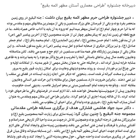
دبیرخانه جشنواره “طراحی معماری آستان مطهر ائمه بقیع”
دبیر
جشنواره طراحی حرم مطهر ائمه بقیع بیان داشت :
جنه البقیع در روی زمین
منحصر بفرد بوده و یکی از قبرستان های بزرگ مسلمین و یکی از مهمترین مکانهای مهم و مقدس بوده
که ما انرا حرم چهار امام (ع ) و آستان مهطر میدانیم که ورود به آن باید با آداب خاص همراه باشد. ما در
هیچ نقطه ای زمین نداریم که پیکرمطهر چهار تن از عترت معصومین (ع) از آخرین پیامبر الهی (ص)
در ان مدفون باشد ؛ امام حسن مجتبی(ع) ، امام زین العابدین(ع) ، امام محمد باقر(ع) ، امام جعفر
صادق (ع) ، و نیز بزرگان دیگری از صحابه اسلام و اهل بیت پیامبر (ص) در بقیع مدفون شده‌اند ، و این
مکان یکی از مهمترین زیارتگاه های همه مذاهب مسلمین در ایام حج و عمره می باشد. لکن متاسفانه
وهابیون یکصد سال پیش بناهای باستانی آنجا را تخریب و ضریح وآثار موجود را به یغما بردند و به ظاهری
مشابه خرابه‌ تبدیل کرده اند ، درحالیکه حتی به عنوان بخش مهمی از شهر مدینه ، از امکانات اولیه و
حتی چراغ نیز برخوردار نیست .و روند محدودیتهای وهابیت برای امکان زیارت قبور بقیع به مرور
سخت تر و سخت گیرانه تر شده است ، بنحویی که دیگر حتی اجازه زیارت ایستاده در فضای بی سقف را
نیز نمی دهند . بنابراین ضرورت دارد، مسلمین جهان برای مقابله با این حرکت غیر انسانی وهابیون
مقابله کنند . وباتوجه به وعده امام المسلمین مبنی بر محو اسراییل غاصب ، بدیهی است حکومیت
وهابیون پیش از صهیونیستها مضمحل خواهند شد ، لذا لازم است در فرصتهای باقی ما طرحهای خود را
اماده کرده ، تا ان شالله زمینه اجاری آن فراهم گردد. بنابراین طراحی این مکان مهم ومقدس به عنوان
آستان مبارک ائمه بقیع (ع) ، ضروری بوده وامادگی برای احیای آن مطلوب می باشد.
دکتر سید جواد هاشمی فشارکی
هدف از برگزاری مسابقه طراحی مقدماتی
مجموعه جنه البقیع را چنین بیان کرد:
زمینه سازی برای زیارت ائمه معصومین بقیع (ع) و
سایربزرگان مدفون درجنه البقیع بوده وهمچنین تلاش درجهت مرمت واحیا آثار تاریخی صدراسلام و
آشنایی بیشتر با فرهنگ و تمدن غنی اسلامی می باشد وهمچنین زمینه سازی وایجاد آمادگی های لازم
برای امت اسلام جهت احیای آستان مطهر ائمه بقیع (ع) می باشد . این مسابقه میتواند وفاق میان فرق
اسلامی در پیگیری سیاست امت واحده جهانی ، حول محورمدینه النبی را ایجاد کند و یک شور ونشاط