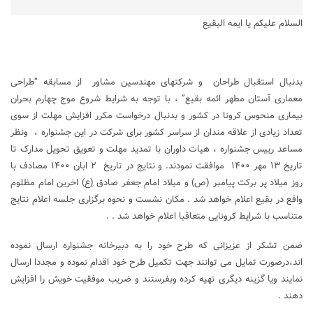
السلام علیکم یا ایمه البقیع
بدنبال استقبال طراحان و شرکتهای مهندسین مشاور از مسابقه “طراحی
معماری آستان مطهر ائمه بقیع” ، با توجه به شرایط شروع موج چهارم بحران
بیماری منحوس کرونا در کشور و بدنبال درخواست مکرر افزایش مهلت از سوی
تعداد زیادی از علاقه مندان از سراسر کشور برای شرکت در این جشنواره ، ونظر
مساعد رییس جشنواره ، هیات داوران با تمدید مهلت و تعویق تحویل مدارک تا
تاریخ ۱۳ مهر ۱۴۰۰ موافقت نمودند. و نتایج در تاریخ ۲ ابان ۱۴۰۰ مصادف با
روز میلاد پر برکت پیامبر (ص) و میلاد امام جعفر صادق (ِع) اخرین امام مظلوم
واقع در بقیع اعلام خواهد شد . مکان نشست و نحوه برگزاری جلسه اعلام نتایج
متناسب با شرایط کرونایی متعاقبا اعلام خواهد شد . .
ضمن تشکر از عزیزانی که طرح خود را به دبیرخانه جشنواره ارسال نموده
اند،درصورت تمایل می توانند جهت تکمیل طرح خود اقدام نموده و مجددا ارسال
نمایند ویا گزینه دیگری تهیه کرده وبفرستند و ضریب موفقیت خویش را افزایش
دهند .