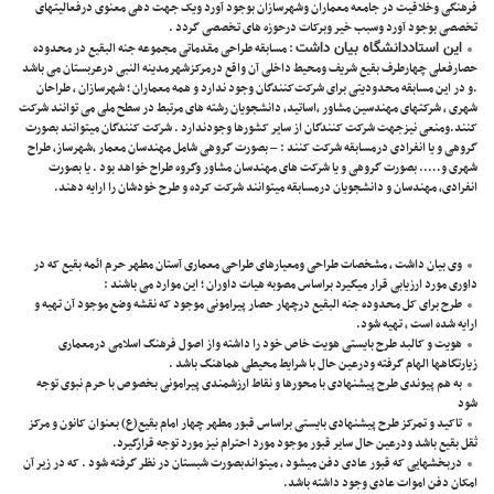
فرهنگی وخلاقیت در جامعه معماران وشهرسازان بوجود آورد ویک جهت دهی معنوی درفعالیتهای
تخصصی بوجود آورد وسبب خیر وبرکات درحوزه های تخصصی گردد .
این استاددانشگاه بیان داشت
: مسابقه طراحی مقدماتی مجموعه جنه البقیع در محدوده
حصارفعلی چهارطرف بقیع شریف ومحیط داخلی آن واقع درمرکزشهرمدینه النبی درعربستان می باشد
.و در این مسابقه‌ محدودیتی برای شرکت‌کنندگان وجود ندارد و همه معماران ؛ شهرسازان ، طراحان
شهری ، شرکتهای مهندسین مشاور ،اساتید، دانشجویان رشته های مرتبط در سطح ملی می توانند شرکت
کنند.ومنعی نیزجهت شرکت کنندگان از سایر کشورها وجودندارد . شرکت کنندگان میتوانند بصورت
گروهی و یا انفرادی درمسابقه شرکت کنند : – بصورت گروهی شامل مهندسان معمار ،شهرساز، طراح
شهری و….. بصورت گروهی و یا شرکت های مهندسان مشاور وگروه طراح خواهد بود . یا بصورت
انفرادی، مهندسان و دانشجویان درمسابقه میتوانند شرکت کرده و طرح خودشان را ارایه دهند.
وی بیان داشت ، مشخصات طراحی ومعیارهای طراحی معماری آستان مطهر حرم ائمه بقیع که در
داوری مورد ارزیابی قرار میگیرد براساس مصوبه هیات داوران ؛ این موارد می باشند :
طرح برای کل محدوده جنه البقیع درچهار حصار پیرامونی موجود که نقشه وضع موجود آن تهیه و
ارایه شده است ، تهیه شود.
هویت و کالبد طرح بایستی هویت خاص خود را داشته واز اصول فرهنگ اسلامی درمعماری
زیارتگاهها الهام گرفته ودرعین حال با شرایط محیطی هماهنگ باشد .
به هم پیوندی طرح پیشنهادی با محورها و نقاط ارزشمندی پیرامونی بخصوص با حرم نبوی توجه
شود
تاکید و تمرکز طرح پیشنهادی بایستی براساس قبور مطهر چهار امام بقیع(ع) بعنوان کانون و مرکز
ثقل بقیع باشد ودرعین حال سایر قبور موجود مورد احترام نیز مورد توجه قرارگیرد.
دربخشهایی که قبور عادی دفن میشود ، میتواندبصورت شبستان در نظر گرفته شود . که در زیر آن
امکان دفن اموات عادی وجود داشته باشد.