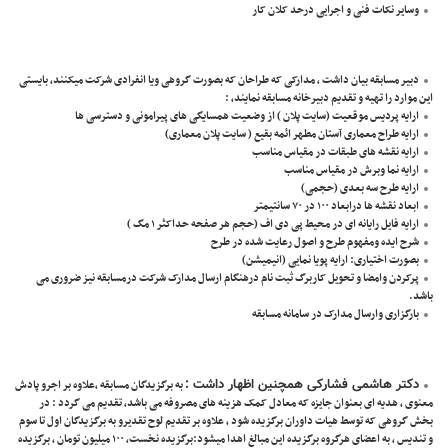
وسایر نکات فنی و اجرایی درحد کلان کار
دبیر مسابقه بیان داشت ، مدارکی که طراحان که بصورت گروهی ویا انفرادی شرکت میکنند، بایستی
این موارد را تهیه و تقدیم دبیرخانه مسابقه نمایند، :
ارایه پردیس موقعیت (سایت پلان ) از وضعیت همسایگی های پیرامونی و دسترسی ها
ارایه طراح معماری آستان مطهر ائمه بقیع ( سایت پلان معماری)
ارایه نقشه های طبقات در مقیاس مناسب
ارایه نما وبرش در مقیاس مناسب
ارایه طرح سه بعدی (حجمی)
ابعاد نقشه ها درابعاد ۱۰۰ در ۷۰ سانتیمتر
ارایه فایل رایانه ای در محیط پی دی اف (حجم هر صفحه حداکثر ۱ مگ )
شرح ایده ومفهوم طرح و اصول رعایت شده در طرح
بصورت اختیاری: ارایه پویا نمایی (انیمیشن)
پرکردن وامضا و تحویل کاربرگ ثبت نام درهنگام ارسال مدارک شرکت درمسابقه نیز ضروری می
باشد.
بارگزاری وارسال مدارک در سامانه مسابقه
دکتر هاشمی فشارکی همچنین اظهار داشت :
به برگزیدگان مسابقه ،علاوه بر اجرو پادش
معنوی ، هدیه ای بعنوان جایزه که معادل کمک هزینه های مصروفه می باشد، تقدیم می گردد : در
بخش گروهی که توسط هیات داوران برگزیده شود ، علاوه بر تقدیم لوح تقدیرو به برگزیدگان اول تا سوم
و تندیس ، به اعضای هرگروه برگزیده این مبالغ اهدا میشود:برگزیده نخست، ۱۰۰ میلیون تومان ، برگزیده