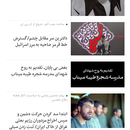
ساخت بمب اتم، خروج از ان پی تی
دکترین سر مقابل چشم/گسترش
خط قرمز ضاحیه به مرز اسرائیل
بغض بی پایان، تقدیم به روح
شهدای مدرسه شجره طیبه میناب
پیام محسن رضایی به مناسبت آغاز هفته
دفاع مقدس
ابتدا سد کردن حرکت دشمن و
سپس اخراج مزدوران رژیم بعثی
عراق از خاک ایران/ ثبتِ زدن سیلی