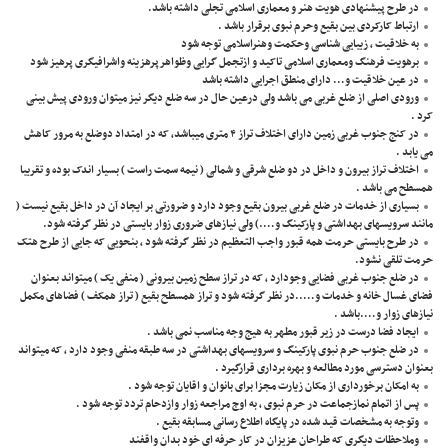
در طرح پیشنهادی هویت هنر و معماری اسلامی تجلی داشته باشد.
ارتباط کارکردی بین بقیع وحرم نبوی برقرار باشد .
به خلاقیت ، زیبایی شناسی وحکمت وهنراسلامی توجه شود
برهویت فرهنگ ومعماری اسلامی تاکید و ازتجمل گرایی وظواهرپرهزینه واشرافیگری پرهیز شود
در عین خلاقیت و… دارای منطق اجرایی داشته باشد
ورودی اصلی از ضلع غربی می باشد ولی درعین حال در سه ضلع دیگر نیز میتوان ورودی پیش بینی
کرد .
در کنج جنوب غربی زمین دارای اختلاف تراز ۴ متری میباشد، که در امتداد دوضلع به مرور کاهش
می یابد .
اختلاف تراز بیرون و داخل در دو ضلع شرقی و شمالی ( نیمه سمت راست ) بسیار اندک بوده و تقریبا
همسطح می باشد .
بسیاری از خدمات در ضلع غربی بیرون بقیع وجود دارد و ضرورتی بر ایجاد آن در داخل بقیع نیست (
مانند سرویسهای بهداشتی و پارکینگ و….) ولی نیازهای ضروری زوار بایستی در نظر گرفته شود.
در طرح بایستی حرمت همه قبور واجب التعظیم در نظر گرفته شود ، بنحویی که جایی از طرح هتک
حرمت تلقی نشود.
در ضلع جنوب غربی فضایی وجودارد ، که در تراز سطح زمین بیرونی ( منفی یک ) میتواند بعنوان
فضای غسال خانه و خدمات و…..در نظر گرفته شود و تراز همسطح بقیع ( تراز همکف ) فضاهای مکمل
نیازهای زوار و….باشد .
ایجاد فضا درست در زیر قبور مطهر به هیج وجه مناسب نمی باشد .
در ضلع جنوب حرم نبوی پارکینگ و سرویسهای بهداشتی در سه طبقه منفی وجود دارد ، که میتواند
بعنوان دسترسی مورد مطالعه و بهره برداری قرارگیرد .
به امکان برخورداری از مکان زیارت مجزا برای بانوان و اقایان توجه شود .
پس از اتمام نمازجماعت در حرم نبوی ، به اوج مراجعه زوار وازدحام تردد توجه شود .
وتوجه به مشخصات قید شده در پایگاه اطلاع رسانی مسابقه بقیع .
وملاحظات دیگری که طراحان عزیزان در کار حرفه ای خود بدان واقفند