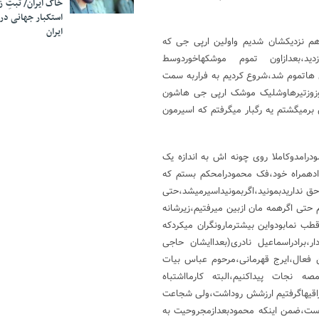
خاک ایران/ ثبتِ 
استکبار جهانی در
ایران
هم نزدیکشان شدیم واولین ارپی جی که
زدید،بعدازاون تموم موشکهاخوردوسط
ی هاتموم شد،شروع کردیم به فراربه سمت
 وزوزتیرهاوشلیک موشک ارپی جی هاشون
برمیگشتم یه رگبار میگرفتم که اسیرمون
رامدوکاملا روی چونه اش به اندازه یک
دادهمراه خود،فک محمودرامحکم بستم که
ق نداریدبمونید،اگربمونیداسیرمیشد،حتی
 حتی اگرهمه مان ازبین میرفتیم،زیرشانه
ب نمابودواین بیشترمارونگران میکردکه
ر،برادراسماعیل نادری(بعداایشان حاجی
 فعال،ایرج قهرمانی،مرحوم عباس بیات
مصه نجات پیداکنیم،البته کارمااشتباه
عراقیهاگرفتیم ارزشش روداشت،ولی شجاعت
 است،ضمن اینکه محمودبعدازمجروحیت به