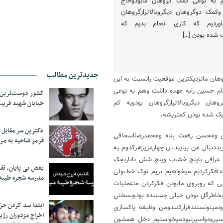
 به نوعی کمک گروهان مابودوحاج
کمک دوگروهان دیگروبالاترازگروهان
میاوردیم که کاری انجام بدیم که
ک شده بودن […]
جدیدترین مطالب
ان مانزدیکترین موقعیت رانسبت به این
ام حسین رابه عهده داشت وهم به نوعی
کشور دوست‌ترین ف
ن دیگروبالاترازگروهان بودویه کم
خیابان شهید فری
زدیک شده بودن کمتربشه،
دکترین سر مقاب
ن ومحسن رفعت پناه ومحمدرضااسحاقی
قرمز ضاحیه به مرز
ددنبال من بیایید،ان چهارعزیزهرکدوم یه
 عراقی باپنج خشاب وپنج شش تانارنجک
بغض بی پایان، تق
دافکرکردیم میخواهیم بریم نوک خط،ولی
مدرسه شجره طیبه
یی که روبروی مابودن فکرکردن ماعملیات
ن بخاطرگل بودن خیلی چسبنده بودوبسختی
ابتدا سد کردن ح
نمیتونستندفرارکنندومن وظیفه پاکسازی
اخراج مزدوران رژی
سیرودواسیرنبودمیخواستیم دخل همشون