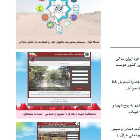
رد ایران ساکن
برز کشور دوست
ل چشم/گسترش خط
 اسرائیل
دیم به روح شهدای
 میناب
رکت دشمن و سپس
م بعثی عراق از