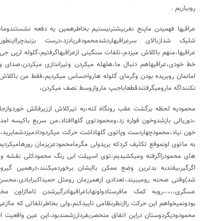
روبیاریم .
عراقیها فهمیدن ماپنج نفربیشترنیستیم بخاطرهمین یه دفعه نشستندوما
شلیک شدازبالای سرعراقیهاردشدمحمودفریادزد،درست بزنیدچرااینطور
عراقیها،منهم باکلاش میزدم،تلفات سنگینی ازعراقیهاگرفتیم،گلوله ارپی ج
خط خودی،عراقیهاهم دنبال ما،هلهله میکردن وتیراندازی میکردن،صدای
امانمان روبریده بودن وگرمای گلوله هارواحساس میکردیم،فقط من باکلاش 
نکننداگه مارومیگرفتندقطعاباجبپ ماروازوسط نصف میکردن،
محمودیه لحظه برگشت عقب رونگاه کنه،یه تیرکلاش اززیرفکش خوردوازجلود
،دوریالی بازشدوخون فواره زد،ومحمودتوی گلهاافتاد،من سریع باکیسه ام
خون نیاد،محمودچهاردست وپاتوی گلهاداشت حرکت میکردودادمیزدشمابرید،ح
به ماتوی اونموقع تکلیف کردکه بریدولی مگرمامحمودعزیزمان رورهامیکردیم
های محمودراگرفته ومیکشیدیم،توی اسپیلت ابی رنگ محمودکلی نقشه وقط
اگرگیربیفتدبه بدترین وضع ممکن باایشان برخوردمیکنند،درهمین گیرودا
شد)وقتی صحنه رومیبیند،تعدادی ازهمرزمان رومثل حمیداکبرابادی،محسن
عسگری،،،،،روبه کمک مافرستادواونهاباعراقیهادرگیرشدن تاماازاون مخ
بودونمیخواهم این حرکت راازنظرنظامی تاییدکنم،ولی بخاطرتلفاتی که مااز
محمودودیگردوستان دراین اتفاق منحصربفردارزشمندبود،این عین واقعیت