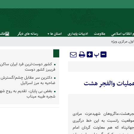
 انقلاب اسلامی
مقاومت
ادبیات پایداری
استان‌ ها
رسانه‌ های‌ دیگر
عکس
ول
,
مرکزی
,
ویژه
پ
کشور دوست‌ترین فرد ایران ساکن 
فریبرز کشور دوست
دکترین سر مقابل چشم/گسترش 
عملیات والفجر هشت
ضاحیه به مرز اسرائیل
بغض بی پایان، تقدیم به روح شه
شجره طیبه میناب
فجرهشت،ماگروهان شهیدعزت مرادی
 موقعیت رانسبت به این خط درگیری
انپناه که هم معاونت گردان امام