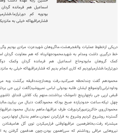
حسین رابه عهده داشت وهم
اسماعیل هم فرمانده گردان و
بودویه کم دورترازما،فشار
فشارعراقیهاکه خیلی به مانزدی
دریکی ازخطوط عملیات والفجرهشت،ماگروهان شهیدعزت مرادی بودیم وگروه
خط درگیری داشت ومدام به شهیدمحمودجهانپناه که هم معاونت گردان ام
کمک گروهان مابودوحاج اسماعیل هم فرمانده گردان وکمک دوگروها
دورترازما،فشارمیاوردیم که کاری انجام بدیم که فشارعراقیهاکه خیلی به مان
محمودهم گفت چندلحظه صبرکنید،رفت وبعدازچنددقیقه برگشت وبه م
وداودترابی(اونموقع ایشان طلبه بودولی لباس نمیپوشید)گفت ارپی جی برداری
قبض ارپی جی باچهارپنج تاموشک برداشتند،منهم یک کلاش قنداق تاشوی
چهل تیکه،ساعت حدودیازده صبح بودکه محمودگفت دنبال من بیایید،ماابت
محمودازروی خاکریزعبورکردورفت طرف عراقیها،ماهم بدنبال محمود،عراقیها
گسترده روشروع کردیم وشروع به فرارکردن نمودن،ماهم بدنبال اونها،زمی
میشدراه رفت،بخاطرهمین عراقیهاوقتی فرارمیکردن توی گل هامیفتادن و
نیروهایی عراقی روداشتم که سرراهمون بودن،چون هدفمون گرفتن یه ا