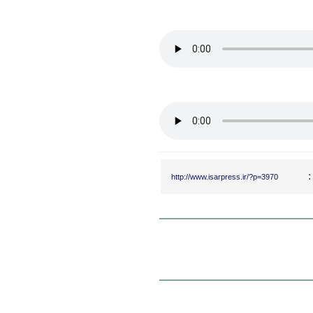
:
http://www.isarpress.ir/?p=3970