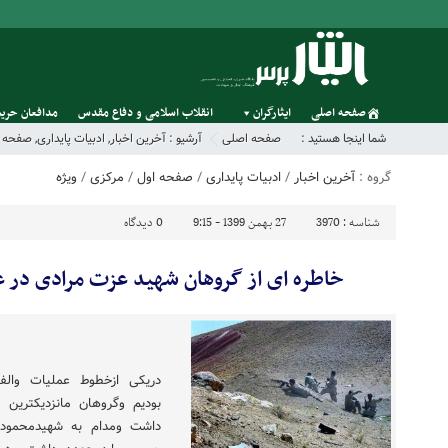
صفحه اصلی
ایثارگران
انقلاب اسلامی و دفاع مقدس
مدافعان حریم
شما اینجا هستید :
صفحه اصلی
آرشیو :
آخرین اخبار
,
ادبیات پایداری
,
صفحه ا
گروه :
آخرین اخبار
/
ادبیات پایداری
/
صفحه اول
/
مرکزی
/
ویژه
شناسه :
3970
27 بهمن 1399 - 9:15
0
دیدگاه
خاطره ای از گروهان شهید عزت مرادی در 
دریکی ازخطوط عملیات وال
بودیم وگروهان مانزدیکترین
داشت ومدام به شهیدمحمودجه